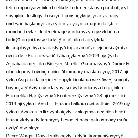
telekompaniýasy bilen bilelikde Türkmenistanyň parahatçylyk
söýüjiligi, dostlugy, hoşniýetli goňşuçylygy, ynanyşmagy
ündeýän başlangyçlaryny dünýä ýaýmak ugrunda işleri
mundan beýläk-de ilerletmäge ýurdumyzyň gyzyklanma
bildirýändigini tassyklady. Şunuň bilen baglylykda,
ikitaraplaýyn hyzmatdaşlygyň toplanan oňyn tejribesi aýratyn
nygtaldy. «Euronews»-iň habarçylarynyň 2016-njy ýylda
Aşgabatda geçirilen Birleşen Milletler Guramasynyň Durnukly
ulag ulgamy boýunça birinji ählumumy maslahatyny, 2017-nji
ýylda Aşgabatda geçirilen Ýapyk binalarda we söweş sungaty
boýunça V Aziýa oýunlaryny, şol ýyl ýurdumyzda geçirilen
Energetika Hartiýasynyň Konferensiýasynyň 28-nji mejlisini,
2018-nji ýylda «Amul — Hazar» halkara awtorallisini, 2019-njy
ýylda «Аwaza» milli syýahatçylyk zolagynda geçirilen birinji
Hazar ykdysady forumyny beýan etmäge gatnaşmagy muňa
aýdyň mysaldyr.
Pedro Wargas Dawid ýolbaşçylyk edýän kompaniýasynyň