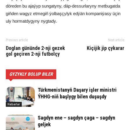
döreden bu ajaýyp sungatyny, däp-dessurlaryny metbugatda
giňden wagyz etmegiň ýolbaşçylyk edýän kompaniýasy üçin
uly hormatdygyny nygtady.
Previous article
Next article
Doglan gününde 2-nji gezek
Kiçijik jip çykarar
gol geçiren 2-nji futbolçy
GYZYKLY BOLUP BILER
Türkmenistanyň Daşary işler ministri
ÝHHG-niň başlygy bilen duşuşdy
Habarlar
Sagdyn ene – sagdyn çaga – sagdyn
geljek