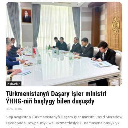
Habarlar
Türkmenistanyň Daşary işler ministri
ÝHHG-niň başlygy bilen duşuşdy
2026-08-06
5-nji awgustda Türkmenistanyň Daşary işler ministri Raşid Meredow
Ýewropada Howpsuzlyk we Hyzmatdaşlyk Guramasyna başlyklyk