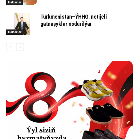
Habarlar
Türkmenistan–ÝHHG: netijeli
gatnaşyklar ösdürilýär
Habarlar