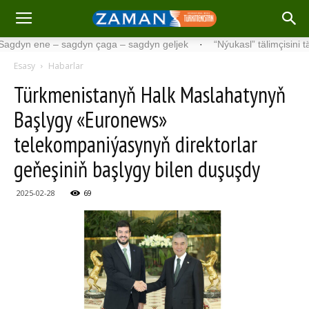
ene – sagdyn çaga – sagdyn geljek
·
“Nýukasl” tälimçisini täzeledi
Esasy
Habarlar
Türkmenistanyň Halk Maslahatynyň
Başlygy «Euronews»
telekompaniýasynyň direktorlar
geňeşiniň başlygy bilen duşuşdy
2025-02-28
69