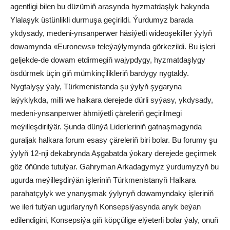
agentligi bilen bu düzümiň arasynda hyzmatdaşlyk hakynda
Ylalaşyk üstünlikli durmuşa geçirildi. Ýurdumyz barada
ykdysady, medeni-ynsanperwer häsiýetli wideoşekiller ýylyň
dowamynda «Euronews» teleýaýlymynda görkezildi. Bu işleri
geljekde-de dowam etdirmegiň wajypdygy, hyzmatdaşlygy
ösdürmek üçin giň mümkinçilikleriň bardygy nygtaldy.
Nygtalyşy ýaly, Türkmenistanda şu ýylyň şygaryna
laýyklykda, milli we halkara derejede dürli syýasy, ykdysady,
medeni-ynsanperwer ähmiýetli çäreleriň geçirilmegi
meýilleşdirilýär. Şunda dünýä Liderleriniň gatnaşmagynda
guraljak halkara forum esasy çäreleriň biri bolar. Bu forumy şu
ýylyň 12-nji dekabrynda Aşgabatda ýokary derejede geçirmek
göz öňünde tutulýar. Gahryman Arkadagymyz ýurdumyzyň bu
ugurda meýilleşdirýän işleriniň Türkmenistanyň Halkara
parahatçylyk we ynanyşmak ýylynyň dowamyndaky işleriniň
we ileri tutýan ugurlarynyň Konsepsiýasynda anyk beýan
edilendigini, Konsepsiýa giň köpçülige elýeterli bolar ýaly, onuň