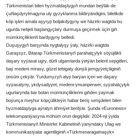
Türkmenistan bilen hyzmatdaşlygyň mundan beýläk-de
çuňlaşdyrylmagyna uly gyzyklanma bildirýändigini, bilelikde
köp işleri amala aşyryp boljakdygyny we häzirki wagtda bu
ugurda netijeli başlangyçlary durmuşa geçirmek üçin giň
mümkinçilikleriň bardygyny belledi.
Duşuşygyň barşynda nygtalyşy ýaly, häzirki wagtda
Garaşsyz, Bitarap Türkmenistanyň parahatçylyk söýüjilikli
daşary syýasat ugry, dürli ulgamlarda ýetýän belent sepgitleri,
baý medeni mirasy, gözel tebigaty dünýä jemgyýetçiliginiň
ünsüni çekýär. Ýurdumyzyň alyp barýan içeri we daşary
syýasatyny, ykdysadyýet, medeni-ynsanperwer, syýahatçylyk
ugurlarynda bar bolan mümkinçiliklerini giňden ýaýmak
boýunça meşhur köpçülikleýin habar beriş serişdeleri bilen
hyzmatdaşlyga aýratyn ähmiýet berilýär. Şunda «Euronews»
telekompaniýasyna möhüm orun degişlidir. 2024-nji ýylda
Türkmenistanyň Ministrler Kabinetiniň ýanyndaky Ulag we
kommunikasiýalar agentliginiň «Türkmenaragatnaşyk»