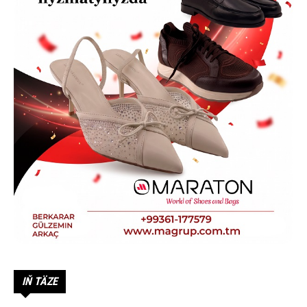
IŇ TÄZE