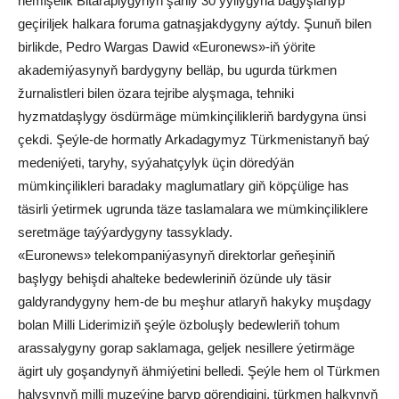
hemişelik Bitaraplygynyň şanly 30 ýyllygyna bagyşlanyp
geçiriljek halkara foruma gatnaşjakdygyny aýtdy. Şunuň bilen
birlikde, Pedro Wargas Dawid «Euronews»-iň ýörite
akademiýasynyň bardygyny belläp, bu ugurda türkmen
žurnalistleri bilen özara tejribe alyşmaga, tehniki
hyzmatdaşlygy ösdürmäge mümkinçilikleriň bardygyna ünsi
çekdi. Şeýle-de hormatly Arkadagymyz Türkmenistanyň baý
medeniýeti, taryhy, syýahatçylyk üçin döredýän
mümkinçilikleri baradaky maglumatlary giň köpçülige has
täsirli ýetirmek ugrunda täze taslamalara we mümkinçiliklere
seretmäge taýýardygyny tassyklady.
«Euronews» telekompaniýasynyň direktorlar geňeşiniň
başlygy behişdi ahalteke bedewleriniň özünde uly täsir
galdyrandygyny hem-de bu meşhur atlaryň hakyky muşdagy
bolan Milli Liderimiziň şeýle özboluşly bedewleriň tohum
arassalygyny gorap saklamaga, geljek nesillere ýetirmäge
ägirt uly goşandynyň ähmiýetini belledi. Şeýle hem ol Türkmen
halysynyň milli muzeýine baryp görendigini, türkmen halkynyň