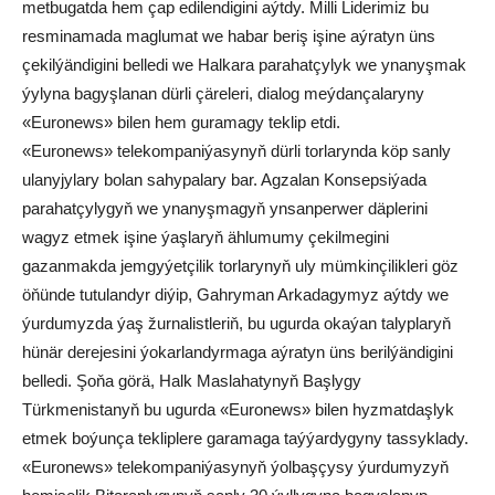
metbugatda hem çap edilendigini aýtdy. Milli Liderimiz bu
resminamada maglumat we habar beriş işine aýratyn üns
çekilýändigini belledi we Halkara parahatçylyk we ynanyşmak
ýylyna bagyşlanan dürli çäreleri, dialog meýdançalaryny
«Euronews» bilen hem guramagy teklip etdi.
«Euronews» telekompaniýasynyň dürli torlarynda köp sanly
ulanyjylary bolan sahypalary bar. Agzalan Konsepsiýada
parahatçylygyň we ynanyşmagyň ynsanperwer däplerini
wagyz etmek işine ýaşlaryň ählumumy çekilmegini
gazanmakda jemgyýetçilik torlarynyň uly mümkinçilikleri göz
öňünde tutulandyr diýip, Gahryman Arkadagymyz aýtdy we
ýurdumyzda ýaş žurnalistleriň, bu ugurda okaýan talyplaryň
hünär derejesini ýokarlandyrmaga aýratyn üns berilýändigini
belledi. Şoňa görä, Halk Maslahatynyň Başlygy
Türkmenistanyň bu ugurda «Euronews» bilen hyzmatdaşlyk
etmek boýunça tekliplere garamaga taýýardygyny tassyklady.
«Euronews» telekompaniýasynyň ýolbaşçysy ýurdumyzyň