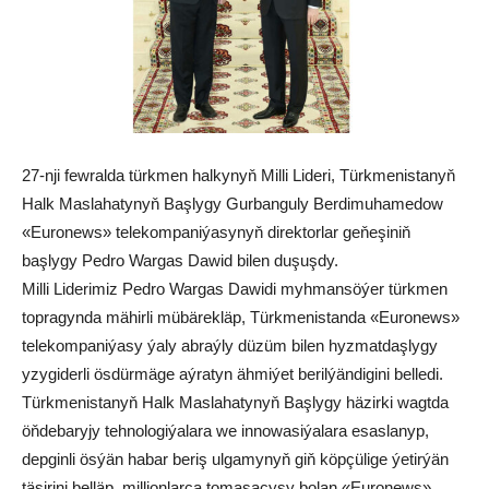
27-nji fewralda türkmen halkynyň Milli Lideri, Türkmenistanyň
Halk Maslahatynyň Başlygy Gurbanguly Berdimuhamedow
«Euronews» telekompaniýasynyň direktorlar geňeşiniň
başlygy Pedro Wargas Dawid bilen duşuşdy.
Milli Liderimiz Pedro Wargas Dawidi myhmansöýer türkmen
topragynda mähirli mübärekläp, Türkmenistanda «Euronews»
telekompaniýasy ýaly abraýly düzüm bilen hyzmatdaşlygy
yzygiderli ösdürmäge aýratyn ähmiýet berilýändigini belledi.
Türkmenistanyň Halk Maslahatynyň Başlygy häzirki wagtda
öňdebaryjy tehnologiýalara we innowasiýalara esaslanyp,
depginli ösýän habar beriş ulgamynyň giň köpçülige ýetirýän
täsirini belläp, millionlarça tomaşaçysy bolan «Euronews»