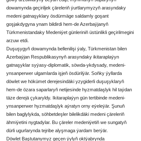
dowamynda geçiriljek çäreleriň ýurtlarymyzyň arasyndaky
medeni gatnaşyklary ösdürmäge saldamly goşant
goşjakdygyna ynam bildirdi hem-de Azerbaýjanyň
Türkmenistandaky Medeniýet günleriniň üstünlikli geçirilmegini
arzuw etdi.
Duşuşygyň dowamynda bellenilişi ýaly, Türkmenistan bilen
Azerbaýjan Respublikasynyň arasyndaky ikitaraplaýyn
gatnaşyklar syýasy-diplomatik, söwda-ykdysady, medeni-
ynsanperwer ulgamlarda işjeň ösdürilýär. Soňky ýyllarda
döwlet we hökümet derejesindäki yzygiderli duşuşyklaryň
hem-de özara saparlaryň netijesinde hyzmatdaşlyk hil taýdan
täze derejä çykaryldy. Ikitaraplaýyn gün tertibinde medeni-
ynsanperwer hyzmatdaşlyk aýratyn orny eýeleýär. Şunuň
bilen baglylykda, söhbetdeşler bilelikdäki medeni çäreleriň
ähmiýetini nygtadylar. Bu çäreler medeniýetiň we sungatyň
dürli ugurlarynda tejribe alyşmaga ýardam berýär.
Döwlet Baştutanymyz geçen ýylyň oktýabrynda