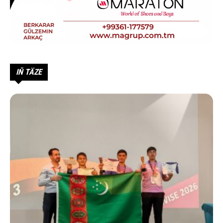
IŇ TÄZE