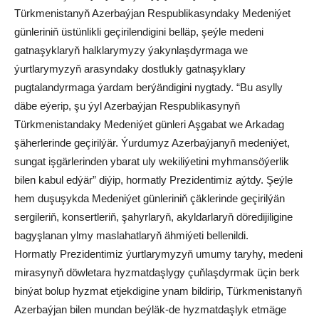
Türkmenistanyň Azerbaýjan Respublikasyndaky Medeniýet
günleriniň üstünlikli geçirilendigini belläp, şeýle medeni
gatnaşyklaryň halklarymyzy ýakynlaşdyrmaga we
ýurtlarymyzyň arasyndaky dostlukly gatnaşyklary
pugtalandyrmaga ýardam berýändigini nygtady. “Bu asylly
däbe eýerip, şu ýyl Azerbaýjan Respublikasynyň
Türkmenistandaky Medeniýet günleri Aşgabat we Arkadag
şäherlerinde geçirilýär. Ýurdumyz Azerbaýjanyň medeniýet,
sungat işgärlerinden ybarat uly wekiliýetini myhmansöýerlik
bilen kabul edýär” diýip, hormatly Prezidentimiz aýtdy. Şeýle
hem duşuşykda Medeniýet günleriniň çäklerinde geçirilýän
sergileriň, konsertleriň, şahyrlaryň, akyldarlaryň döredijiligine
bagyşlanan ylmy maslahatlaryň ähmiýeti bellenildi.
Hormatly Prezidentimiz ýurtlarymyzyň umumy taryhy, medeni
mirasynyň döwletara hyzmatdaşlygy çuňlaşdyrmak üçin berk
binýat bolup hyzmat etjekdigine ynam bildirip, Türkmenistanyň
Azerbaýjan bilen mundan beýläk-de hyzmatdaşlyk etmäge