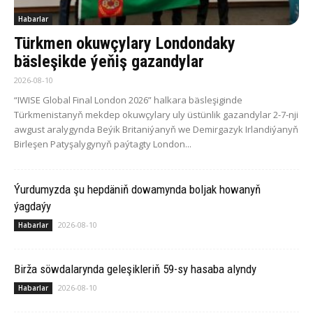
Habarlar
Türkmen okuwçylary Londondaky
bäsleşikde ýeňiş gazandylar
2026-08-10
“IWISE Global Final London 2026” halkara bäsleşiginde
Türkmenistanyň mekdep okuwçylary uly üstünlik gazandylar 2-7-nji
awgust aralygynda Beýik Britaniýanyň we Demirgazyk Irlandiýanyň
Birleşen Patyşalygynyň paýtagty London...
Ýurdumyzda şu hepdäniň dowamynda boljak howanyň
ýagdaýy
2026-08-10
Habarlar
Birža söwdalarynda geleşikleriň 59-sy hasaba alyndy
2026-08-10
Habarlar