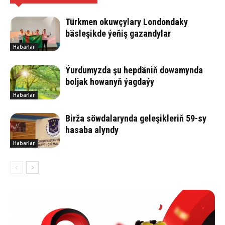
Türkmen okuwçylary Londondaky
bäsleşikde ýeňiş gazandylar
Habarlar
Ýurdumyzda şu hepdäniň dowamynda
boljak howanyň ýagdaýy
Habarlar
Birža söwdalarynda geleşikleriň 59-sy
hasaba alyndy
Habarlar