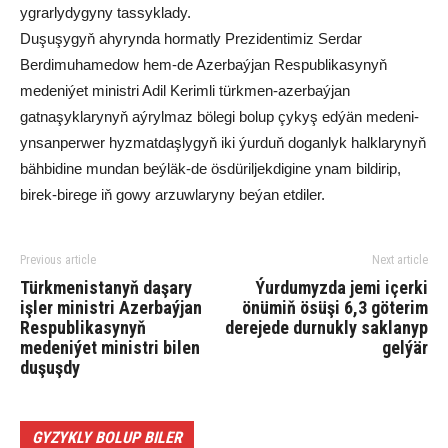
ygrarlydygyny tassyklady.
Duşuşygyň ahyrynda hormatly Prezidentimiz Serdar
Berdimuhamedow hem-de Azerbaýjan Respublikasynyň
medeniýet ministri Adil Kerimli türkmen-azerbaýjan
gatnaşyklarynyň aýrylmaz bölegi bolup çykyş edýän medeni-
ynsanperwer hyzmatdaşlygyň iki ýurduň doganlyk halklarynyň
bähbidine mundan beýläk-de ösdüriljekdigine ynam bildirip,
birek-birege iň gowy arzuwlaryny beýan etdiler.
Previous article
Next article
Türkmenistanyň daşary
Ýurdumyzda jemi içerki
işler ministri Azerbaýjan
önümiň ösüşi 6,3 göterim
Respublikasynyň
derejede durnukly saklanyp
medeniýet ministri bilen
gelýär
duşuşdy
GYZYKLY BOLUP BILER