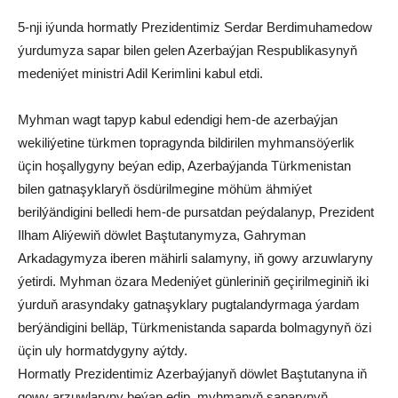
5-nji iýunda hormatly Prezidentimiz Serdar Berdimuhamedow
ýurdumyza sapar bilen gelen Azerbaýjan Respublikasynyň
medeniýet ministri Adil Kerimlini kabul etdi.
Myhman wagt tapyp kabul edendigi hem-de azerbaýjan
wekiliýetine türkmen topragynda bildirilen myhmansöýerlik
üçin hoşallygyny beýan edip, Azerbaýjanda Türkmenistan
bilen gatnaşyklaryň ösdürilmegine möhüm ähmiýet
berilýändigini belledi hem-de pursatdan peýdalanyp, Prezident
Ilham Aliýewiň döwlet Baştutanymyza, Gahryman
Arkadagymyza iberen mähirli salamyny, iň gowy arzuwlaryny
ýetirdi. Myhman özara Medeniýet günleriniň geçirilmeginiň iki
ýurduň arasyndaky gatnaşyklary pugtalandyrmaga ýardam
berýändigini belläp, Türkmenistanda saparda bolmagynyň özi
üçin uly hormatdygyny aýtdy.
Hormatly Prezidentimiz Azerbaýjanyň döwlet Baştutanyna iň
gowy arzuwlaryny beýan edip, myhmanyň saparynyň