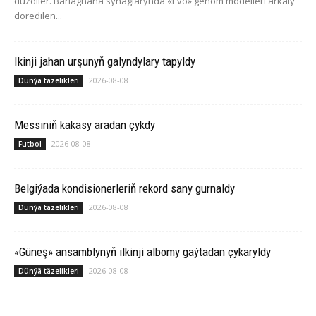
düzdiler. Barlaghana synaglarynda «Evo» genom modelleri arkaly
döredilen...
Ikinji jahan urşunyň galyndylary tapyldy
2026-08-08
Dünýä täzelikleri
Messiniň kakasy aradan çykdy
2026-08-08
Futbol
Belgiýada kondisionerleriň rekord sany gurnaldy
2026-08-08
Dünýä täzelikleri
«Güneş» ansamblynyň ilkinji albomy gaýtadan çykaryldy
2026-08-08
Dünýä täzelikleri