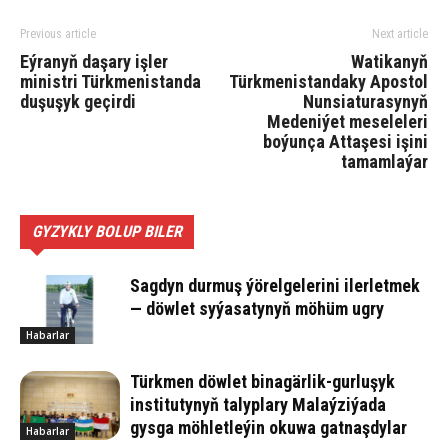
Previous article
Next article
Eýranyň daşary işler
Watikanyň
ministri Türkmenistanda
Türkmenistandaky Apostol
duşuşyk geçirdi
Nunsiaturasynyň
Medeniýet meseleleri
boýunça Attaşesi işini
tamamlaýar
GYZYKLY BOLUP BILER
Sagdyn durmuş ýörelgelerini ilerletmek
— döwlet syýasatynyň möhüm ugry
Habarlar
Türkmen döwlet binagärlik-gurluşyk
institutynyň talyplary Malaýziýada
gysga möhletleýin okuwa gatnaşdylar
Habarlar