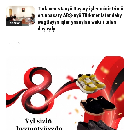
Türkmenistanyň Daşary işler ministriniň
orunbasary ABŞ-nyň Türkmenistandaky
wagtlaýyn işler ynanylan wekili bilen
Habarlar
duşuşdy