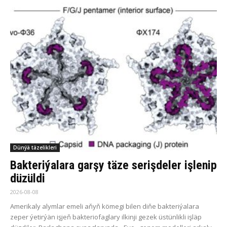
Dünýä täzelikleri
Bakteriýalara garşy täze serişdeler işlenip
düzüldi
2026-08-08
Amerikaly alymlar emeli aňyň kömegi bilen diňe bakteriýalara
zeper ýetirýän işjeň bakteriofaglary ilkinji gezek üstünlikli işläp