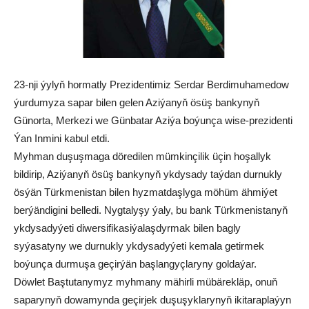
23-nji ýylyň hormatly Prezidentimiz Serdar Berdimuhamedow
ýurdumyza sapar bilen gelen Aziýanyň ösüş bankynyň
Günorta, Merkezi we Günbatar Aziýa boýunça wise-prezidenti
Ýan Inmini kabul etdi.
Myhman duşuşmaga döredilen mümkinçilik üçin hoşallyk
bildirip, Aziýanyň ösüş bankynyň ykdysady taýdan durnukly
ösýän Türkmenistan bilen hyzmatdaşlyga möhüm ähmiýet
berýändigini belledi. Nygtalyşy ýaly, bu bank Türkmenistanyň
ykdysadyýeti diwersifikasiýalaşdyrmak bilen bagly
syýasatyny we durnukly ykdysadyýeti kemala getirmek
boýunça durmuşa geçirýän başlangyçlaryny goldaýar.
Döwlet Baştutanymyz myhmany mähirli mübärekläp, onuň
saparynyň dowamynda geçirjek duşuşyklarynyň ikitaraplaýyn