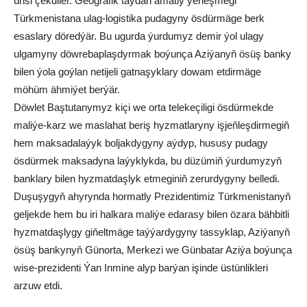
ünsi çekdiler. Geografik taýdan amatly ýerleşmegi
Türkmenistana ulag-logistika pudagyny ösdürmäge berk
esaslary döredýär. Bu ugurda ýurdumyz demir ýol ulagy
ulgamyny döwrebaplaşdyrmak boýunça Aziýanyň ösüş banky
bilen ýola goýlan netijeli gatnaşyklary dowam etdirmäge
möhüm ähmiýet berýär.
Döwlet Baştutanymyz kiçi we orta telekeçiligi ösdürmekde
maliýe-karz we maslahat beriş hyzmatlaryny işjeňleşdirmegiň
hem maksadalaýyk boljakdygyny aýdyp, hususy pudagy
ösdürmek maksadyna laýyklykda, bu düzümiň ýurdumyzyň
banklary bilen hyzmatdaşlyk etmeginiň zerurdygyny belledi.
Duşuşygyň ahyrynda hormatly Prezidentimiz Türkmenistanyň
geljekde hem bu iri halkara maliýe edarasy bilen özara bähbitli
hyzmatdaşlygy giňeltmäge taýýardygyny tassyklap, Aziýanyň
ösüş bankynyň Günorta, Merkezi we Günbatar Aziýa boýunça
wise-prezidenti Ýan Inmine alyp barýan işinde üstünlikleri
arzuw etdi.