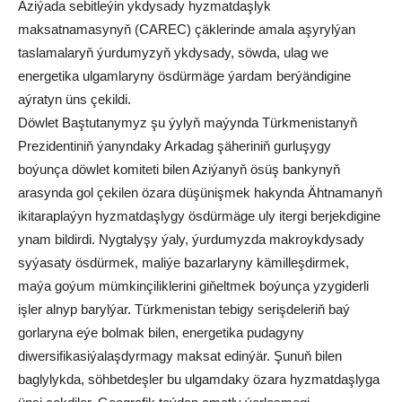
Aziýada sebitleýin ykdysady hyzmatdaşlyk
maksatnamasynyň (CAREC) çäklerinde amala aşyrylýan
taslamalaryň ýurdumyzyň ykdysady, söwda, ulag we
energetika ulgamlaryny ösdürmäge ýardam berýändigine
aýratyn üns çekildi.
Döwlet Baştutanymyz şu ýylyň maýynda Türkmenistanyň
Prezidentiniň ýanyndaky Arkadag şäheriniň gurluşygy
boýunça döwlet komiteti bilen Aziýanyň ösüş bankynyň
arasynda gol çekilen özara düşünişmek hakynda Ähtnamanyň
ikitaraplaýyn hyzmatdaşlygy ösdürmäge uly itergi berjekdigine
ynam bildirdi. Nygtalyşy ýaly, ýurdumyzda makroykdysady
syýasaty ösdürmek, maliýe bazarlaryny kämilleşdirmek,
maýa goýum mümkinçiliklerini giňeltmek boýunça yzygiderli
işler alnyp barylýar. Türkmenistan tebigy serişdeleriň baý
gorlaryna eýe bolmak bilen, energetika pudagyny
diwersifikasiýalaşdyrmagy maksat edinýär. Şunuň bilen
baglylykda, söhbetdeşler bu ulgamdaky özara hyzmatdaşlyga