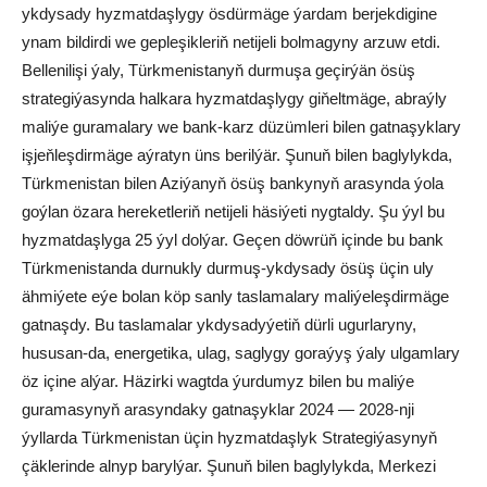
ykdysady hyzmatdaşlygy ösdürmäge ýardam berjekdigine
ynam bildirdi we gepleşikleriň netijeli bolmagyny arzuw etdi.
Bellenilişi ýaly, Türkmenistanyň durmuşa geçirýän ösüş
strategiýasynda halkara hyzmatdaşlygy giňeltmäge, abraýly
maliýe guramalary we bank-karz düzümleri bilen gatnaşyklary
işjeňleşdirmäge aýratyn üns berilýär. Şunuň bilen baglylykda,
Türkmenistan bilen Aziýanyň ösüş bankynyň arasynda ýola
goýlan özara hereketleriň netijeli häsiýeti nygtaldy. Şu ýyl bu
hyzmatdaşlyga 25 ýyl dolýar. Geçen döwrüň içinde bu bank
Türkmenistanda durnukly durmuş-ykdysady ösüş üçin uly
ähmiýete eýe bolan köp sanly taslamalary maliýeleşdirmäge
gatnaşdy. Bu taslamalar ykdysadyýetiň dürli ugurlaryny,
hususan-da, energetika, ulag, saglygy goraýyş ýaly ulgamlary
öz içine alýar. Häzirki wagtda ýurdumyz bilen bu maliýe
guramasynyň arasyndaky gatnaşyklar 2024 — 2028-nji
ýyllarda Türkmenistan üçin hyzmatdaşlyk Strategiýasynyň
çäklerinde alnyp barylýar. Şunuň bilen baglylykda, Merkezi