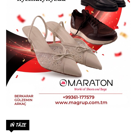
IŇ TÄZE