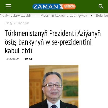
dylary tapyldy
·
Messiniň kakasy aradan çykdy
·
Belgiýada kondi
Esasy
Habarlar
Türkmenistanyň Prezidenti Aziýanyň
ösüş bankynyň wise-prezidentini
kabul etdi
2025-06-24
61