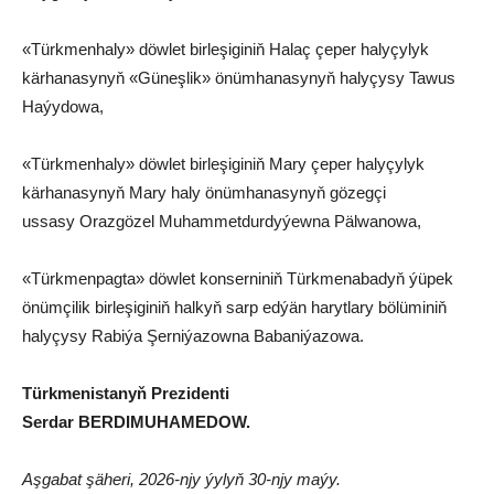
«Türkmenhaly» döwlet birleşiginiň Halaç çeper halyçylyk
kärhanasynyň «Güneşlik» önümhanasynyň halyçysy Tawus
Haýydowa,
«Türkmenhaly» döwlet birleşiginiň Mary çeper halyçylyk
kärhanasynyň Mary haly önümhanasynyň gözegçi
ussasy Orazgözel Muhammetdurdyýewna Pälwanowa,
«Türkmenpagta» döwlet konserniniň Türkmenabadyň ýüpek
önümçilik birleşiginiň halkyň sarp edýän harytlary bölüminiň
halyçysy Rabiýa Şerniýazowna Babaniýazowa.
Türkmenistanyň Prezidenti
Serdar BERDIMUHAMEDOW.
Aşgabat şäheri, 2026-njy ýylyň 30-njy maýy.