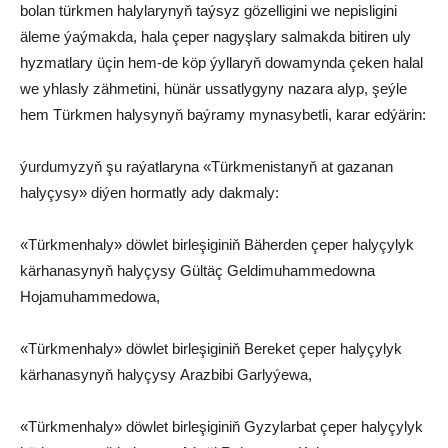
bolan türkmen halylarynyň taýsyz gözelligini we nepisligini
äleme ýaýmakda, hala çeper nagyşlary salmakda bitiren uly
hyzmatlary üçin hem-de köp ýyllaryň dowamynda çeken halal
we yhlasly zähmetini, hünär ussatlygyny nazara alyp, şeýle
hem Türkmen halysynyň baýramy mynasybetli, karar edýärin:
ýurdumyzyň şu raýatlaryna «Türkmenistanyň at gazanan
halyçysy» diýen hormatly ady dakmaly:
«Türkmenhaly» döwlet birleşiginiň Bäherden çeper halyçylyk
kärhanasynyň halyçysy Gültäç Geldimuhammedowna
Hojamuhammedowa,
«Türkmenhaly» döwlet birleşiginiň Bereket çeper halyçylyk
kärhanasynyň halyçysy Arazbibi Garlyýewa,
«Türkmenhaly» döwlet birleşiginiň Gyzylarbat çeper halyçylyk