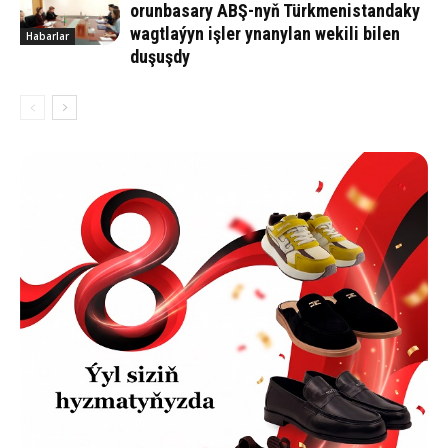
orunbasary ABŞ-nyň Türkmenistandaky
wagtlaýyn işler ynanylan wekili bilen
Habarlar
duşuşdy