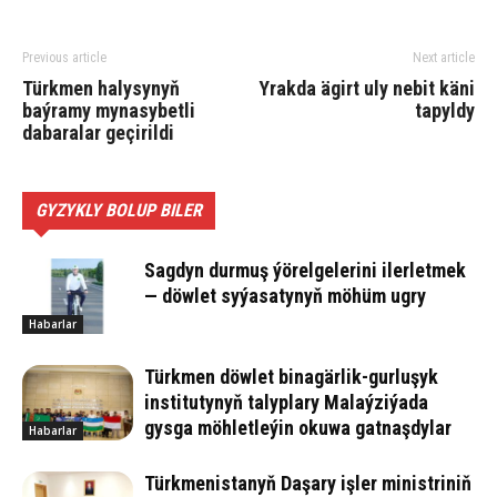
Previous article
Next article
Türkmen halysynyň
Yrakda ägirt uly nebit käni
baýramy mynasybetli
tapyldy
dabaralar geçirildi
GYZYKLY BOLUP BILER
Sagdyn durmuş ýörelgelerini ilerletmek
— döwlet syýasatynyň möhüm ugry
Habarlar
Türkmen döwlet binagärlik-gurluşyk
institutynyň talyplary Malaýziýada
gysga möhletleýin okuwa gatnaşdylar
Habarlar
Türkmenistanyň Daşary işler ministriniň