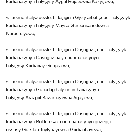
kärhanasynyň halyçysy Aýgül Rejepowna Kakyşewa,
«Türkmenhaly» döwlet birleşiginiň Gyzylarbat çeper halyçylyk
kärhanasynyň halyçysy Maýsa Gurbansähedowna
Nurberdiýewa,
«Türkmenhaly» döwlet birleşiginiň Daşoguz çeper halyçylyk
kärhanasynyň Daşoguz haly önümhanasynyň
halyçysy Kurbanaý Genjaýewa,
«Türkmenhaly» döwlet birleşiginiň Daşoguz çeper halyçylyk
kärhanasynyň Gubadag haly önümhanasynyň
halyçysy Arazgül Bazarbaýewna Agaýewa,
«Türkmenhaly» döwlet birleşiginiň Daşoguz çeper halyçylyk
kärhanasynyň Boldumsaz önümhanasynyň gözegçi
ussasy Gülistan Toýlybaýewna Gurbanbaýewa,