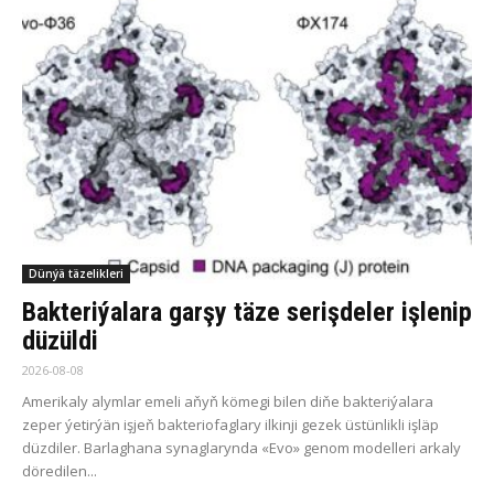
Dünýä täzelikleri
Bakteriýalara garşy täze serişdeler işlenip
düzüldi
2026-08-08
Amerikaly alymlar emeli aňyň kömegi bilen diňe bakteriýalara
zeper ýetirýän işjeň bakteriofaglary ilkinji gezek üstünlikli işläp
düzdiler. Barlaghana synaglarynda «Evo» genom modelleri arkaly
döredilen...