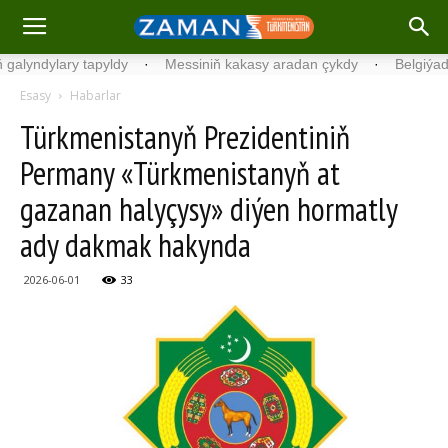
ylary tapyldy
·
Messiniň kakasy aradan çykdy
·
Belgiýada kondi
Esasy
Habarlar
Türkmenistanyň Prezidentiniň
Permany «Türkmenistanyň at
gazanan halyçysy» diýen hormatly
ady dakmak hakynda
2026-06-01
33