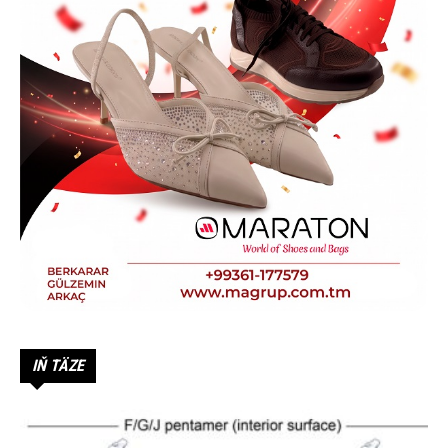
IŇ TÄZE