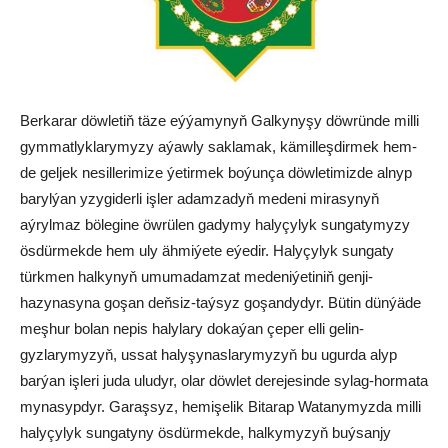
Berkarar döwletiň täze eýýamynyň Galkynyşy döwründe milli
gymmatlyklarymyzy aýawly saklamak, kämilleşdirmek hem-
de geljek nesillerimize ýetirmek boýunça döwletimizde alnyp
barylýan yzygiderli işler adamzadyň medeni mirasynyň
aýrylmaz bölegine öwrülen gadymy halyçylyk sungatymyzy
ösdürmekde hem uly ähmiýete eýedir. Halyçylyk sungaty
türkmen halkynyň umumadamzat medeniýetiniň genji-
hazynasyna goşan deňsiz-taýsyz goşandydyr. Bütin dünýäde
meşhur bolan nepis halylary dokaýan çeper elli gelin-
gyzlarymyzyň, ussat halyşynaslarymyzyň bu ugurda alyp
barýan işleri juda uludyr, olar döwlet derejesinde sylag-hormata
mynasypdyr. Garaşsyz, hemişelik Bitarap Watanymyzda milli
halyçylyk sungatyny ösdürmekde, halkymyzyň buýsanjy