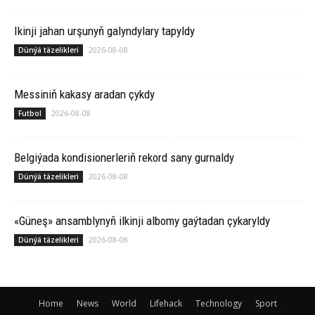
Ikinji jahan urşunyň galyndylary tapyldy
2026-08-08
Dünýä täzelikleri
Messiniň kakasy aradan çykdy
2026-08-08
Futbol
Belgiýada kondisionerleriň rekord sany gurnaldy
2026-08-08
Dünýä täzelikleri
«Güneş» ansamblynyň ilkinji albomy gaýtadan çykaryldy
2026-08-08
Dünýä täzelikleri
Home
News
World
Lifehack
Technology
Sport