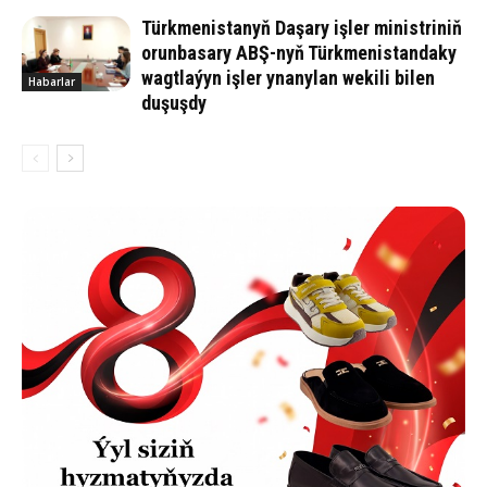
Türkmenistanyň Daşary işler ministriniň
orunbasary ABŞ-nyň Türkmenistandaky
wagtlaýyn işler ynanylan wekili bilen
Habarlar
duşuşdy