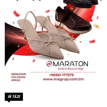
IŇ TÄZE