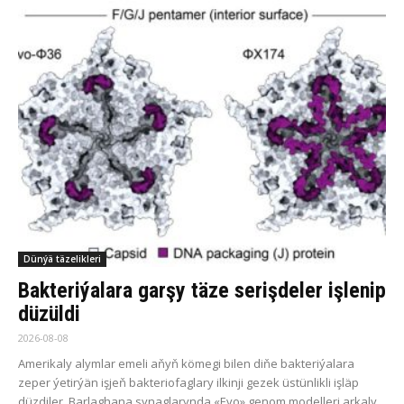
Dünýä täzelikleri
Bakteriýalara garşy täze serişdeler işlenip
düzüldi
2026-08-08
Amerikaly alymlar emeli aňyň kömegi bilen diňe bakteriýalara
zeper ýetirýän işjeň bakteriofaglary ilkinji gezek üstünlikli işläp
düzdiler. Barlaghana synaglarynda «Evo» genom modelleri arkaly