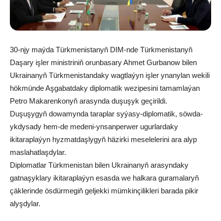
30-njy maýda Türkmenistanyň DIM-nde Türkmenistanyň
Daşary işler ministriniň orunbasary Ahmet Gurbanow bilen
Ukrainanyň Türkmenistandaky wagtlaýyn işler ynanylan wekili
hökmünde Aşgabatdaky diplomatik wezipesini tamamlaýan
Petro Makarenkonyň arasynda duşuşyk geçirildi.
Duşuşygyň dowamynda taraplar syýasy-diplomatik, söwda-
ykdysady hem-de medeni-ynsanperwer ugurlardaky
ikitaraplaýyn hyzmatdaşlygyň häzirki meselelerini ara alyp
maslahatlaşdylar.
Diplomatlar Türkmenistan bilen Ukrainanyň arasyndaky
gatnaşyklary ikitaraplaýyn esasda we halkara guramalaryň
çäklerinde ösdürmegiň geljekki mümkinçilikleri barada pikir
alyşdylar.