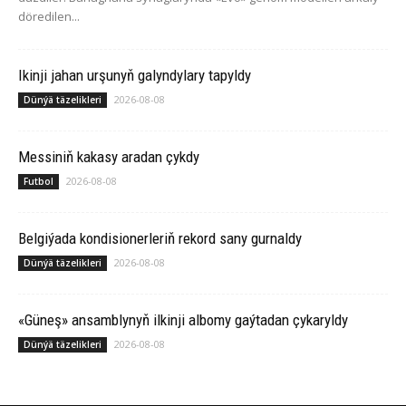
döredilen...
Ikinji jahan urşunyň galyndylary tapyldy
2026-08-08
Dünýä täzelikleri
Messiniň kakasy aradan çykdy
2026-08-08
Futbol
Belgiýada kondisionerleriň rekord sany gurnaldy
2026-08-08
Dünýä täzelikleri
«Güneş» ansamblynyň ilkinji albomy gaýtadan çykaryldy
2026-08-08
Dünýä täzelikleri