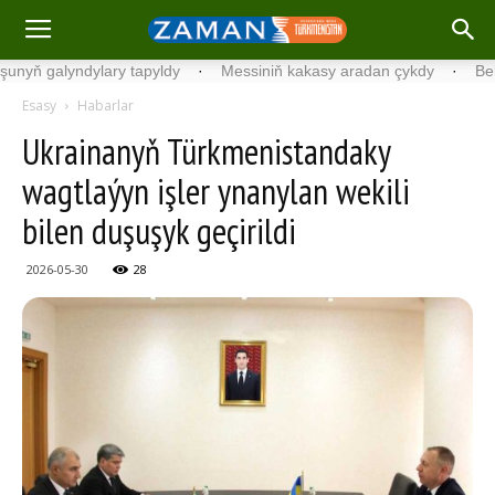
 galyndylary tapyldy
·
Messiniň kakasy aradan çykdy
·
Belgiýad
Esasy
Habarlar
Ukrainanyň Türkmenistandaky
wagtlaýyn işler ynanylan wekili
bilen duşuşyk geçirildi
2026-05-30
28