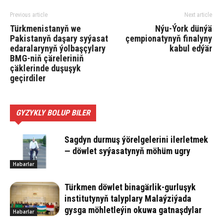
Previous article
Next article
Türkmenistanyň we
Nýu-Ýork dünýä
Pakistanyň daşary syýasat
çempionatynyň finalyny
edaralarynyň ýolbaşçylary
kabul edýär
BMG-niň çäreleriniň
çäklerinde duşuşyk
geçirdiler
GYZYKLY BOLUP BILER
Sagdyn durmuş ýörelgelerini ilerletmek
— döwlet syýasatynyň möhüm ugry
Habarlar
Türkmen döwlet binagärlik-gurluşyk
institutynyň talyplary Malaýziýada
gysga möhletleýin okuwa gatnaşdylar
Habarlar