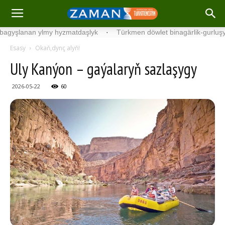
anan ylmy hyzmatdaşlyk
·
Türkmen döwlet binagärlik-gurluşyk insti
Esasy
Okaň,dynç alyň!
Uly Kan­ýon – ga­ýa­la­ryň saz­la­şy­gy
2026-05-22
60