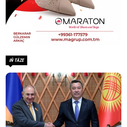
IŇ TÄZE