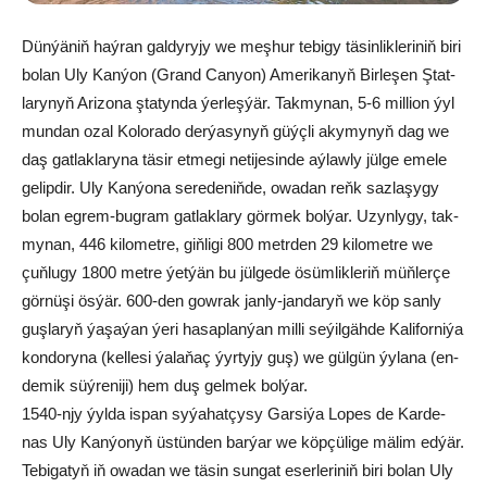
Dün­ýä­niň haý­ran gal­dy­ry­jy we meş­hur te­bi­gy tä­sin­lik­le­ri­niň bi­ri
bo­lan Uly Kan­ýon (Grand Canyon) Ame­ri­ka­nyň Bir­le­şen Ştat­
la­ry­nyň Ari­zo­na şta­tyn­da ýer­leş­ýär. Tak­my­nan, 5-6 mil­li­on ýyl
mun­dan ozal Ko­lo­ra­do der­ýa­sy­nyň güýç­li aky­my­nyň dag we
daş gat­lak­la­ry­na tä­sir et­me­gi ne­ti­je­sin­de aý­law­ly jül­ge eme­le
ge­lip­dir. Uly Kan­ýo­na se­re­de­niň­de, owa­dan reňk saz­la­şy­gy
bo­lan eg­rem-bug­ram gat­lak­la­ry gör­mek bol­ýar. Uzyn­ly­gy, tak­
my­nan, 446 ki­lo­met­re, giň­li­gi 800 metr­den 29 ki­lo­met­re we
çuň­lu­gy 1800 met­re ýet­ýän bu jül­ge­de ösüm­lik­le­riň müň­ler­çe
gör­nü­şi ös­ýär. 600-den gowrak jan­ly-jan­da­ryň we köp san­ly
guş­la­ryň ýa­şa­ýan ýe­ri ha­sap­lan­ýan mil­li se­ýil­gäh­de Ka­li­for­ni­ýa
kon­do­ry­na (kel­le­si ýa­la­ňaç ýyr­ty­jy guş) we gül­gün ýy­la­na (en­
de­mik süý­re­ni­ji) hem duş gel­mek bol­ýar.
1540-njy ýyl­da is­pan sy­ýa­hat­çy­sy Gar­si­ýa Lo­pes de Kar­de­
nas Uly Kan­ýo­nyň üs­tün­den bar­ýar we köp­çü­li­ge mä­lim ed­ýär.
Te­bi­ga­tyň iň owa­dan we tä­sin sun­gat eser­le­ri­niň bi­ri bo­lan Uly