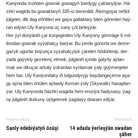
Kan­ýon­da müň­den gow­rak go­wa­gyň bar­dy­gy çak­la­nyl­ýar. Hä­
zir­ki wagt­da bu go­wak­la­ryň 335-si öw­re­nil­di. Älem­go­şar reňk­li
jül­ge­ler, dik dag eň­ňit­le­ri we ga­ýa gat­lak­la­ry bi­len gö­ren­le­ri haý­
ran ed­ýän Uly Kan­ýo­na üç sa­ny çöl bir­leş­ýär.
Her ýyl dün­ýä­niň çar kün­je­gin­den Uly Kan­ýo­ny gör­mä­ge 6 mil­
li­on­dan gow­rak sy­ýa­hat­çy bar­ýar. Bu ýer­de gü­nor­ta we de­mir­
ga­zyk ugur­lar bo­ýun­ça sy­ýa­hat­çy­lyk çä­re­le­ri hö­dür­le­nip, der­
ýa­da ga­ýyk­ly ge­ze­lenç et­mek, jül­gä­niň için­de ga­tyr­ly aý­lan­
mak we di­ku­çar ar­ka­ly ýo­kar­dan syn­la­mak ýa­ly güý­men­je­ler
hem bar. Uly Kan­ýon­da­ky iň tol­gun­dy­ry­jy baş­dan­ge­çir­me aşa­
gy aý­na bi­len ör­tü­len aýlawly As­man ýo­ly (Sky­walk) ha­sap­lan­
ýar. Uly Kan­ýon­da hä­zir­ki wagt­da hem ero­zi­ýa ha­dy­sa­sy, ýag­
ny jül­gä­niň dur­ku­ny üýt­get­mek ýag­da­ýy do­wam ed­ýär.
Previous article
Next article
San­ly ede­bi­ýa­tyň ösü­şi
14 ada­da ýer­leş­ýän owa­dan
şä­her