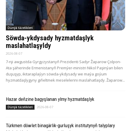
Dünýä täzelikleri
Söwda-ykdysady hyzmatdaşlyk
maslahatlaşyldy
2026-08-07
7-nji awgustda Gyrgyzystanyň Prezidenti Sadyr Žaparow Çolpon-
Ata şäherinde Ermenistanyň Premýer-ministri Nikol Paşinýan bilen
duşuşyp, ikitaraplaýyn söwda-ykdysady we maýa goýum
hyzmatdaşlygyny giňeltmek meselelerini maslahatlaşdy. Žaparow...
Hazar deňzine bagyşlanan ylmy hyzmatdaşlyk
2026-08-07
Dünýä täzelikleri
Türkmen döwlet binagärlik-gurluşyk institutynyň talyplary