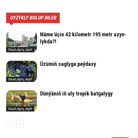
GYZYKLY BOLUP BILER
Nä­me üçin 42 ki­lo­metr 195 metr uzyn­
lyk­da?!
Okaň,dynç alyň!
Üzü­miň sag­ly­ga peý­da­sy
Okaň,dynç alyň!
Dün­ýä­niň iň uly tro­pik bat­ga­ly­gy
Okaň,dynç alyň!