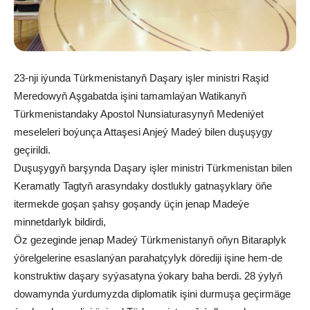
23-nji iýunda Türkmenistanyň Daşary işler ministri Raşid
Meredowyň Aşgabatda işini tamamlaýan Watikanyň
Türkmenistandaky Apostol Nunsiaturasynyň Medeniýet
meseleleri boýunça Attaşesi Anjeý Madeý bilen duşuşygy
geçirildi.
Duşuşygyň barşynda Daşary işler ministri Türkmenistan bilen
Keramatly Tagtyň arasyndaky dostlukly gatnaşyklary öňe
itermekde goşan şahsy goşandy üçin jenap Madeýe
minnetdarlyk bildirdi,
Öz gezeginde jenap Madeý Türkmenistanyň oňyn Bitaraplyk
ýörelgelerine esaslanýan parahatçylyk dörediji işine hem-de
konstruktiw daşary syýasatyna ýokary baha berdi. 28 ýylyň
dowamynda ýurdumyzda diplomatik işini durmuşa geçirmäge