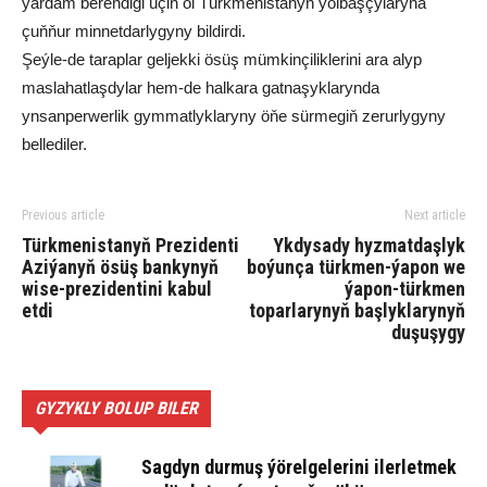
ýardam berendigi üçin ol Türkmenistanyň ýolbaşçylaryna
çuňňur minnetdarlygyny bildirdi.
Şeýle-de taraplar geljekki ösüş mümkinçiliklerini ara alyp
maslahatlaşdylar hem-de halkara gatnaşyklarynda
ynsanperwerlik gymmatlyklaryny öňe sürmegiň zerurlygyny
bellediler.
Previous article
Next article
Türkmenistanyň Prezidenti
Ykdysady hyzmatdaşlyk
Aziýanyň ösüş bankynyň
boýunça türkmen-ýapon we
wise-prezidentini kabul
ýapon-türkmen
etdi
toparlarynyň başlyklarynyň
duşuşygy
GYZYKLY BOLUP BILER
Sagdyn durmuş ýörelgelerini ilerletmek