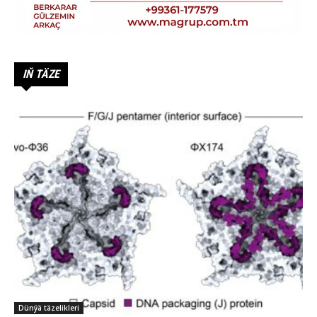
IŇ TÄZE
Dünýä täzelikleri