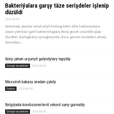
Bakteriýalara garşy täze serişdeler işlenip
düzüldi
2026-08-08
Amerikaly alymlar emeli aňyň kömegi bilen diňe bakteriýalara
zeper ýetirýän işjeň bakteriofaglary ilkinji gezek üstünlikli işläp
düzdiler. Barlaghana synaglarynda «Evo» genom modelleri arkaly
döredilen...
Ikinji jahan urşunyň galyndylary tapyldy
2026-08-08
Dünýä täzelikleri
Messiniň kakasy aradan çykdy
2026-08-08
Futbol
Belgiýada kondisionerleriň rekord sany gurnaldy
2026-08-08
Dünýä täzelikleri