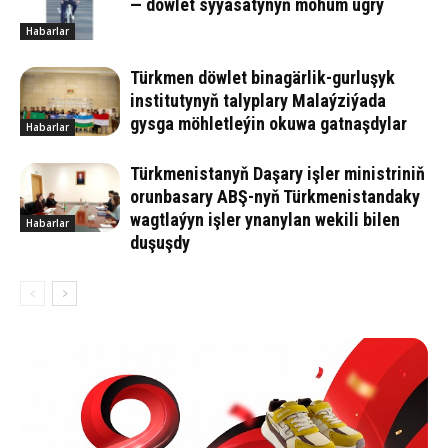
— döwlet syýasatynyň möhüm ugry
Habarlar
Türkmen döwlet binagärlik-gurluşyk
institutynyň talyplary Malaýziýada
gysga möhletleýin okuwa gatnaşdylar
Habarlar
Türkmenistanyň Daşary işler ministriniň
orunbasary ABŞ-nyň Türkmenistandaky
wagtlaýyn işler ynanylan wekili bilen
Habarlar
duşuşdy