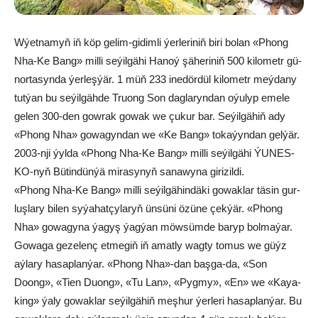
Wýet­na­myň iň köp ge­lim-gi­dim­li ýer­le­ri­niň bi­ri bo­lan «Phong
Nha-Ke Bang» mil­li se­ýil­gä­hi Ha­noý şä­he­ri­niň 500 ki­lo­metr gü­
nor­ta­syn­da ýer­leş­ýär. 1 müň 233 ine­dör­dül ki­lo­metr meý­da­ny
tut­ýan bu se­ýil­gäh­de Truong Son dag­la­ryn­dan oýu­lyp eme­le
ge­len 300-den gow­rak go­wak we çu­kur­ bar. Se­ýil­gä­hiň ady
«Phong Nha» go­wa­gyn­dan we «Ke Bang» to­ka­ýyn­dan gel­ýär.
2003-nji ýyl­da «Phong Nha-Ke Bang» mil­li se­ýil­gä­hi ÝU­NES­
KO-nyň Bü­tin­dün­ýä mi­ra­sy­nyň sa­na­wy­na gi­ri­zil­di.
«Phong Nha-Ke Bang» mil­li se­ýil­gä­hin­dä­ki go­wak­lar tä­sin gur­
luş­la­ry bi­len sy­ýa­hat­çy­la­ryň ün­sü­ni özü­ne çek­ýär. «Phong
Nha» go­wa­gy­na ýa­gyş ýagýan möw­sü­m­de ba­ryp bol­ma­ýar.
Go­wa­ga ge­ze­lenç et­me­giň iň amat­ly wag­ty to­mus we güýz
aý­la­ry ha­sap­lan­ýar. «Phong Nha»-dan baş­ga-da, «Son
Doong», «Ti­en Duong», «Tu Lan», «Pyg­my», «En» we «Kaya­
king» ýa­ly go­wak­lar se­ýil­gä­hiň meş­hur ýer­le­ri ha­sap­lan­ýar. Bu