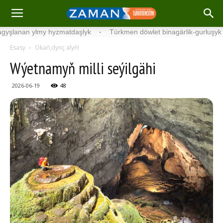
n ylmy hyzmatdaşlyk
·
Türkmen döwlet binagärlik-gurluşyk institut
Esasy
Okaň,dynç alyň!
Wýet­na­myň milli seýilgähi
2026-06-19
48