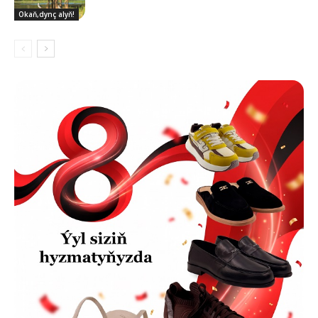
Okaň,dynç alyň!