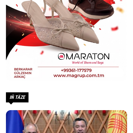
IŇ TÄZE