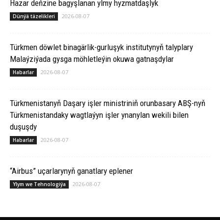
Hazar deňzine bagyşlanan ylmy hyzmatdaşlyk
2026-08-07
Dünýä täzelikleri
Türkmen döwlet binagärlik-gurluşyk institutynyň talyplary
Malaýziýada gysga möhletleýin okuwa gatnaşdylar
2026-08-07
Habarlar
Türkmenistanyň Daşary işler ministriniň orunbasary ABŞ-nyň
Türkmenistandaky wagtlaýyn işler ynanylan wekili bilen
duşuşdy
2026-08-07
Habarlar
“Airbus” uçarlarynyň ganatlary eplener
2026-08-07
Ylym we Tehnologiýa