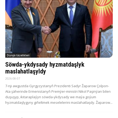
Dünýä täzelikleri
Söwda-ykdysady hyzmatdaşlyk
maslahatlaşyldy
2026-08-07
7-nji awgustda Gyrgyzystanyň Prezidenti Sadyr Žaparow Çolpon-
Ata şäherinde Ermenistanyň Premýer-ministri Nikol Paşinýan bilen
duşuşyp, ikitaraplaýyn söwda-ykdysady we maýa goýum
hyzmatdaşlygyny giňeltmek meselelerini maslahatlaşdy. Žaparow...