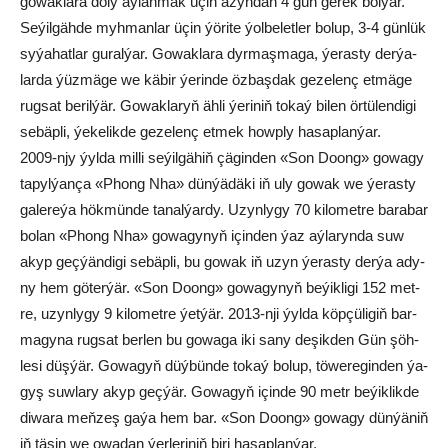
go­wak­la­ra do­ly aý­lan­mak üçin azyn­dan 4 gün ge­rek bol­ýar.
Se­ýil­gäh­de myh­man­lar üçin ýö­ri­te ýol­be­let­ler bo­lup, 3-4 gün­lük
syýahatlar gu­ral­ýar. Go­wak­la­ra dyr­maş­ma­ga, ýe­ras­ty der­ýa­
lar­da ýüz­mä­ge we kä­bir ýe­rin­de öz­baş­dak ge­ze­lenç et­mä­ge
rug­sat be­ril­ýär. Go­wak­la­ryň äh­li ýe­riniň to­kaý bi­len ör­tü­len­di­gi
se­bäp­li, ýe­kelikde ge­ze­lenç et­mek howp­ly ha­sap­lan­ýar.
2009-njy ýyl­da mil­li se­ýil­gä­hiň çä­gin­den «Son Doong» go­wa­gy
ta­pyl­ýan­ça «Phong Nha» dün­ýä­dä­ki iň uly go­wak we ýe­ras­ty
ga­le­re­ýa hök­mün­de ta­nal­ýar­dy. Uzyn­ly­gy 70 ki­lo­met­re ba­ra­bar
bolan «Phong Nha» go­wa­gy­nyň için­den ýaz aý­la­ryn­da suw
akyp geç­ýän­di­gi se­bäp­li, bu go­wak iň uzyn ýe­ras­ty der­ýa ady­
ny hem gö­ter­ýär. «Son Doong» go­wa­gy­nyň be­ýik­li­gi 152 met­
re, uzyn­ly­gy 9 ki­lo­met­re ýet­ýär. 2013-nji ýyl­da köp­çü­li­giň bar­
ma­gy­na rug­sat ber­len bu go­wa­ga iki sa­ny de­şik­den Gün şöh­
le­si düş­ýär. Go­wa­gyň düý­bün­de to­kaý bo­lup, tö­we­re­gin­den ýa­
gyş suw­la­ry akyp geç­ýär. Go­wa­gyň için­de 90 metr be­ýik­lik­de
di­wa­ra meň­zeş ga­ýa hem bar. «Son Doong» go­wa­gy dün­ýä­niň
iň tä­sin we owa­dan ýer­le­ri­niň bi­ri ha­sap­lan­ýar.