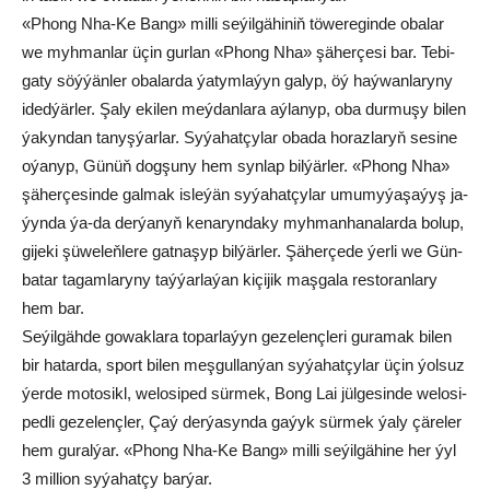
«Phong Nha-Ke Bang» mil­li se­ýil­gä­hi­niň tö­we­re­gin­de oba­lar
we myh­man­lar üçin gur­lan «Phong Nha» şä­her­çe­si bar. Te­bi­
ga­ty söý­ýän­ler oba­lar­da ýa­tym­la­ýyn ga­lyp, öý haý­wan­la­ry­ny
ided­ýär­ler. Şa­ly eki­len meý­dan­la­ra aý­la­nyp, oba dur­mu­şy bi­len
ýa­kyn­dan ta­nyş­ýar­lar. Sy­ýa­hat­çy­lar oba­da ho­raz­la­ryň se­si­ne
oýa­nyp, Gü­nüň dog­şu­ny hem syn­lap bil­ýär­ler. «Phong Nha»
şä­her­çe­sin­de gal­mak is­le­ýän sy­ýa­hat­çy­lar umu­myýa­şa­ýyş ja­
ýyn­da ýa-da der­ýanyň ke­na­ryn­da­ky myh­man­ha­na­lar­da bo­lup,
gi­je­ki şü­we­leň­le­re gat­na­şyp bil­ýär­ler. Şä­her­çe­de ýer­li we Gün­
ba­tar ta­gam­la­ry­ny taý­ýar­la­ýan ki­çi­jik maş­ga­la res­to­ran­la­ry
hem bar.
Se­ýil­gäh­de go­wak­la­ra to­par­la­ýyn ge­ze­lenç­le­ri gu­ra­mak bi­len
bir ha­tar­da, sport bi­len meş­gul­lan­ýan sy­ýa­hat­çy­lar üçin ýol­suz
ýer­de mo­to­sikl, we­lo­si­ped sür­mek, Bong Lai jül­ge­sin­de we­lo­si­
ped­li ge­ze­lenç­ler, Çaý der­ýa­syn­da ga­ýyk sür­mek ýa­ly çä­re­ler
hem gu­ral­ýar. «Phong Nha-Ke Bang» mil­li se­ýil­gä­hi­ne her ýyl
3 mil­li­on sy­ýa­hat­çy bar­ýar.