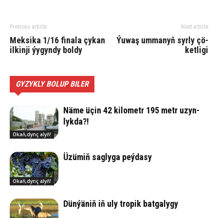
Previous article
Next article
Meksika 1/16 finala çykan
Ýu­waş um­ma­­nyň syr­ly çö­
ilkinji ýygyndy boldy
ket­li­gi
GYZYKLY BOLUP BILER
Nä­me üçin 42 ki­lo­metr 195 metr uzyn­
lyk­da?!
Okaň,dynç alyň!
Üzü­miň sag­ly­ga peý­da­sy
Okaň,dynç alyň!
Dün­ýä­niň iň uly tro­pik bat­ga­ly­gy