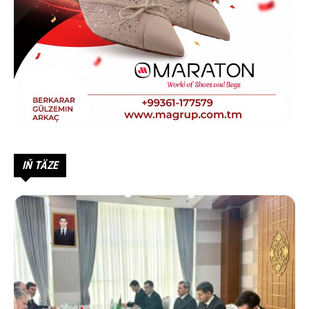
IŇ TÄZE