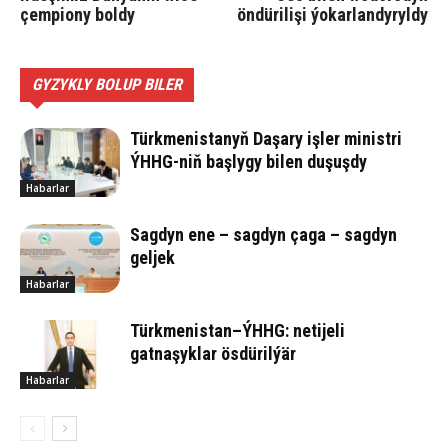
çempiony boldy
öndürilişi ýokarlandyryldy
GYZYKLY BOLUP BILER
Türkmenistanyň Daşary işler ministri
ÝHHG-niň başlygy bilen duşuşdy
Habarlar
Sagdyn ene – sagdyn çaga – sagdyn
geljek
Habarlar
Türkmenistan–ÝHHG: netijeli
gatnaşyklar ösdürilýär
Habarlar