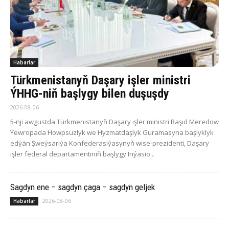
Habarlar
Türkmenistanyň Daşary işler ministri
ÝHHG-niň başlygy bilen duşuşdy
2026-08-06
5-nji awgustda Türkmenistanyň Daşary işler ministri Raşid Meredow
Ýewropada Howpsuzlyk we Hyzmatdaşlyk Guramasyna başlyklyk
edýän Şweýsariýa Konfederasiýasynyň wise-prezidenti, Daşary
işler federal departamentiniň başlygy Inýasio...
Sagdyn ene – sagdyn çaga – sagdyn geljek
2026-08-06
Habarlar