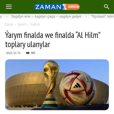
Sagdyn ene – sagdyn çaga – sagdyn geljek
·
“Nýukasl” tälimçisini t
Esasy
Sport
Futbol
Ýarym finalda we finalda “Al Hilm”
toplary ulanylar
2022-12-13
181