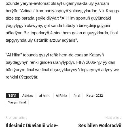
özünde ýarym-awtomat ofsaýt ulgamyna-da uly ýardam
berýär. “Adidas” kompaniýasynyň ýolbaşçylardan Nik Kraggs
täze top barada şeýle diýýär: “Al Hilm sportuň güýjündäki
ýagtylygyň alawyny, şol sanda futbolyň birleşdiriji güýjüni
aňladýar. Biz toparlaryň 4-sine hem galan duşuşyklarda, final
tapgyrynda uly üstünlik arzuw edýäris”.
“Al Hilm” topunda gyzyl reňk hem-de esasan Kataryň
baýdagynyň reňki giňden ulanylypdyr. FIFA 2006-njy ýyldan
bäri ýarym final we final duşuşyklarynyň toplarynyň adyny we
reňkini üýtgedýär.
ТЕГИ
Adidas
al hilm
Al Rihla
final
Katar 2022
Ýarym final
Previous article
Next article
Ildeşimiz Dünýäniň wise-
Ses bilen wodorodyň