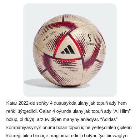
Katar 2022-de soňky 4 duşuşykda ulanyljak topuň ady hem
reňki üýtgedildi. Galan 4 oýunda ulanyljak topuň ady “Al Hilm”
bolup, ol düýş, arzuw diýen manyny aňladýar. “Adidas”
kompaniýasynyň önümi bolan topuň içine ýerleşdirilen çipleriň
kömegi bilen birnäçe maglumat edinip bolýar. Şol bir wagtyň