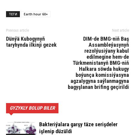
ТЕГИ
Earth hour 60+
Previous article
Next article
Dünýä Kubogynyň
DIM-de BMG-niň Baş
taryhynda ilkinji gezek
Assambleýasynyň
rezolýusiýany kabul
edilmegine hem-de
Türkmenistanyň BMG-niň
Halkara söwda hukugy
boýunça komissiýasyna
agzalygyna saýlanmagyna
bagyşlanan brifing geçirildi
GYZYKLY BOLUP BILER
Bakteriýalara garşy täze serişdeler
işlenip düzüldi