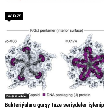
IŇ TÄZE
Dünýä täzelikleri
Bakteriýalara garşy täze serişdeler işlenip