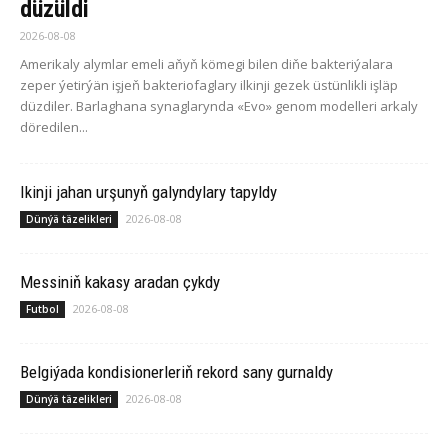
düzüldi
2026-08-08
Amerikaly alymlar emeli aňyň kömegi bilen diňe bakteriýalara
zeper ýetirýän işjeň bakteriofaglary ilkinji gezek üstünlikli işläp
düzdiler. Barlaghana synaglarynda «Evo» genom modelleri arkaly
döredilen...
Ikinji jahan urşunyň galyndylary tapyldy
2026-08-08
Dünýä täzelikleri
Messiniň kakasy aradan çykdy
2026-08-08
Futbol
Belgiýada kondisionerleriň rekord sany gurnaldy
2026-08-08
Dünýä täzelikleri