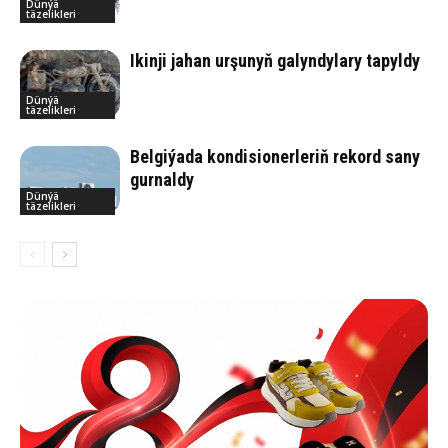
Dünýä
täzelikleri
Ikinji jahan urşunyň galyndylary tapyldy
Dünýä
täzelikleri
Belgiýada kondisionerleriň rekord sany
gurnaldy
Dünýä
täzelikleri