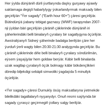
Her ýylda dünýäniň dürli ýurtlarynda daşky gurşawy aýawly
saklamaga degişli habarlylygy ýokarlandyrmak maksady bilen
geçirilýän “Ýer sagady” (“Earth hour 60+”) çäresi geçirilýär.
Bütindünýä ýabany tebigat gaznasy (WWF) tarapyndan 2007-
nji ýyldan bäri geçirilýän çäräniň çäklerinde dünýäniň iri
şäherlerindäki belli binalaryň çyralary bir sagatlygyna öçürilýär.
Awstraliýanyň Sidneý şäherinde badalga berilýän çäre her
ýurduň ýerli wagty bilen 20:30-21:30 aralygynda geçirilýär. Bu
çäräniň çäklerinde diňe belli binalaryň çyralary söndürilmän,
eýsem ýaşaýjylar hem goldaw berýär. Käbir belli binalarda
uzak wagtlap çyralaryň öçük bolmagy käbir bökdençlikleri
döredip biljekdigi sebäpli simwoliki ýagdaýda 5 minutlyk
öçürilýär.
«Ýer sagady» çäresi Durnukly ösüş maksatlaryna ýetmekde
bilelikdäki tagallalaryň nyşanydyr. Onuň resmi saýtynda bir
sagady çyrasyz geçirmegiň ýollary salgy berilýär.