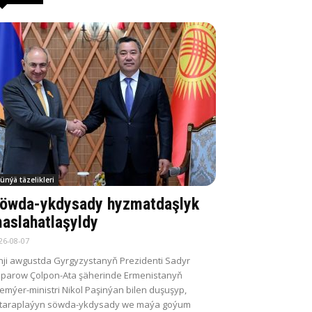
ünýä täzelikleri
öwda-ykdysady hyzmatdaşlyk
aslahatlaşyldy
26-08-07
nji awgustda Gyrgyzystanyň Prezidenti Sadyr
parow Çolpon-Ata şäherinde Ermenistanyň
emýer-ministri Nikol Paşinýan bilen duşuşyp,
itaraplaýyn söwda-ykdysady we maýa goýum