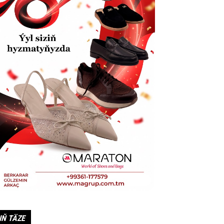
IŇ TÄZE