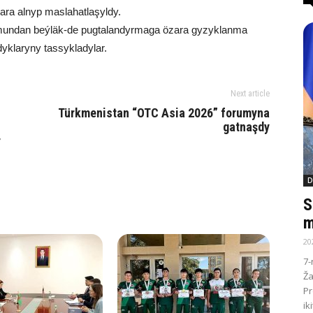
r ara alnyp maslahatlaşyldy.
mundan beýläk-de pugtalandyrmaga özara gyzyklanma
rdyklaryny tassykladylar.
Next article
Türkmenistan “OTC Asia 2026” forumyna
gatnaşdy
r
D
S
m
20
7-
Ža
Pr
ik