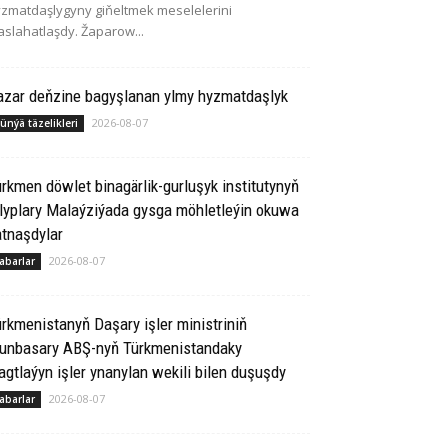
zmatdaşlygyny giňeltmek meselelerini
slahatlaşdy. Žaparow...
azar deňzine bagyşlanan ylmy hyzmatdaşlyk
2026-08-07
ünýä täzelikleri
rkmen döwlet binagärlik-gurluşyk institutynyň
lyplary Malaýziýada gysga möhletleýin okuwa
tnaşdylar
2026-08-07
abarlar
rkmenistanyň Daşary işler ministriniň
runbasary ABŞ-nyň Türkmenistandaky
gtlaýyn işler ynanylan wekili bilen duşuşdy
2026-08-07
abarlar