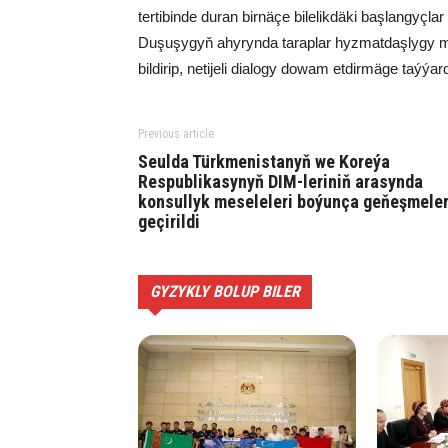
tertibinde duran birnäçe bilelikdäki başlangyçla
Duşuşygyň ahyrynda taraplar hyzmatdaşlygy 
bildirip, netijeli dialogy dowam etdirmäge taýýa
Previous article
Seulda Türkmenistanyň we Koreýa
Respublikasynyň DIM-leriniň arasynda
konsullyk meseleleri boýunça geňeşmele
geçirildi
GYZYKLY BOLUP BILER