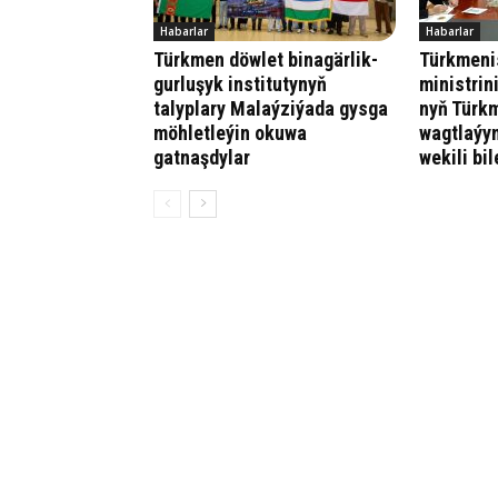
Habarlar
Habarlar
Türkmen döwlet binagärlik-
Türkmenis
gurluşyk institutynyň
ministrin
talyplary Malaýziýada gysga
nyň Türk
möhletleýin okuwa
wagtlaýyn
gatnaşdylar
wekili bi