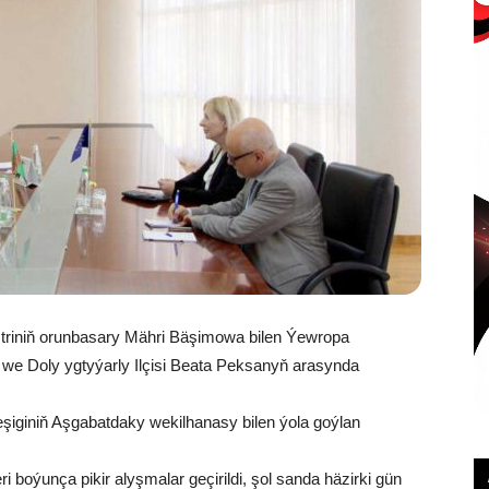
istriniň orunbasary Mähri Bäşimowa bilen Ýewropa
 we Doly ygtyýarly Ilçisi Beata Peksanyň arasynda
iginiň Aşgabatdaky wekilhanasy bilen ýola goýlan
boýunça pikir alyşmalar geçirildi, şol sanda häzirki gün