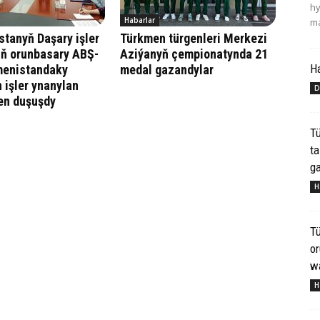
hy
Habarlar
ma
tanyň Daşary işler
Türkmen türgenleri Merkezi
iň orunbasary ABŞ-
Aziýanyň çempionatynda 21
H
menistandaky
medal gazandylar
 işler ynanylan
D
len duşuşdy
Tü
ta
ga
H
Tü
o
wa
H