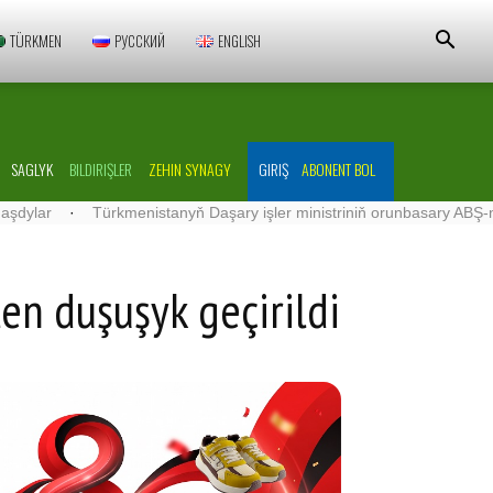
TÜRKMEN
РУССКИЙ
ENGLISH
SAGLYK
BILDIRIŞLER
ZEHIN SYNAGY
GIRIŞ
ABONENT BOL
·
Türkmenistanyň Daşary işler ministriniň orunbasary ABŞ-nyň Türkm
en duşuşyk geçirildi