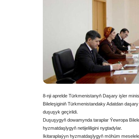
8-nji aprelde Türkmenistanyň Daşary işler min
Bileleşiginiň Türkmenistandaky Adatdan daşary
duşuşyk geçirildi.
Duşuşygyň dowamynda taraplar Ýewropa Bileleş
hyzmatdaşlygyň netijeliligini nygtadylar.
Ikitaraplaýyn hyzmatdaşlygyň möhüm meseleleri 