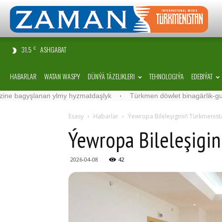
31.5
ASHGABAT
C
HABARLAR
WATAN WASPY
DÜNÝÄ TÄZELIKLERI
TEHNOLOGIÝA
EDEBIÝAT
şlanan ylmy hyzmatdaşlyk
·
Türkmen döwlet binagärlik-gurluşyk in
Esasy
Habarlar
Ýewropa Bileleşiginiň Türkmenistan
Ýewropa Bileleşigini
2026-04-08
42