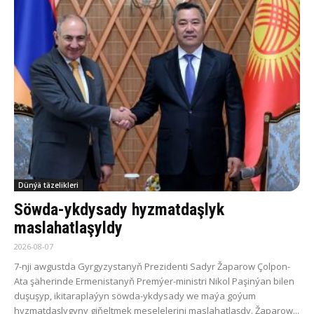
Dünýä täzelikleri
Söwda-ykdysady hyzmatdaşlyk
maslahatlaşyldy
2026-08-07
7-nji awgustda Gyrgyzystanyň Prezidenti Sadyr Žaparow Çolpon-
Ata şäherinde Ermenistanyň Premýer-ministri Nikol Paşinýan bilen
duşuşyp, ikitaraplaýyn söwda-ykdysady we maýa goýum
hyzmatdaşlygyny giňeltmek meselelerini maslahatlaşdy. Žaparow...