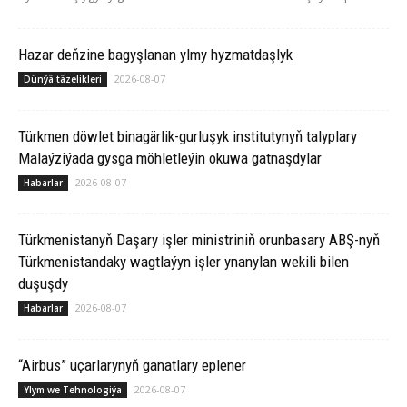
Hazar deňzine bagyşlanan ylmy hyzmatdaşlyk
2026-08-07
Dünýä täzelikleri
Türkmen döwlet binagärlik-gurluşyk institutynyň talyplary
Malaýziýada gysga möhletleýin okuwa gatnaşdylar
2026-08-07
Habarlar
Türkmenistanyň Daşary işler ministriniň orunbasary ABŞ-nyň
Türkmenistandaky wagtlaýyn işler ynanylan wekili bilen
duşuşdy
2026-08-07
Habarlar
“Airbus” uçarlarynyň ganatlary eplener
2026-08-07
Ylym we Tehnologiýa