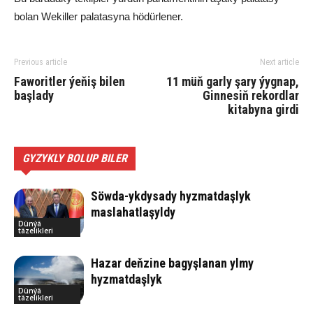
bolan Wekiller palatasyna hödürlener.
Previous article
Next article
Faworitler ýeňiş bilen
11 müň garly şary ýygnap,
başlady
Ginnesiň rekordlar
kitabyna girdi
GYZYKLY BOLUP BILER
Söwda-ykdysady hyzmatdaşlyk
maslahatlaşyldy
Dünýä
täzelikleri
Hazar deňzine bagyşlanan ylmy
hyzmatdaşlyk
Dünýä
täzelikleri