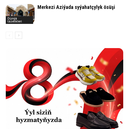
Merkezi Aziýada syýahatçylyk ösüşi
Dünýä
täzelikleri