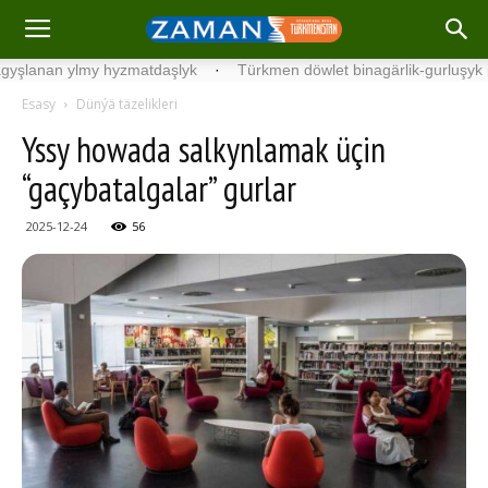
an ylmy hyzmatdaşlyk
·
Türkmen döwlet binagärlik-gurluşyk institu
Esasy
Dünýä täzelikleri
Yssy howada salkynlamak üçin
“gaçybatalgalar” gurlar
2025-12-24
56