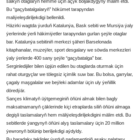
salkyn otaglaryň hemme üçin açyk boljakdygyny mälim etdi.
Bu “gaçybatalgalaryň” hökümet tarapyndan
maliýeleşdiriljekdigi bellenildi.
Häzirki wagtda ýurduň Katalunýa, Bask sebiti we Mursiýa ýaly
ýerlerinde ýerli häkimiýetler tarapyndan gurlan şeýle otaglar
bar. Katalunýa sebitiniň merkezi şäheri Barselonada
kitaphanalar, muzeýler, sport desgalary we söwda merkezleri
ýaly ýerlerde 400 sany şeýle “gaçybatalga” bar.
Serginledijiler bilen üpjün edilen bu otaglarda oturmak üçin
rahat oturgyçlar we tölegsiz içimlik suw bar. Bu bolsa, garrylar,
çagaly maşgalalar we beýleki adamlar üçin uly ýeňillik
döredýär.
Sançes klimatyň üýtgemeginiň öňüni almak bilen bagly
maksatnamanyň çäklerinde kiçi etraplarda siliň öňüni almaga
degişli taslamalaryň hem mäliýeleşdiriljekdigini mälim etdi. Bu
sebitlerde ýangynyň öňüni alyş taslamalary üçin 20 million
ýewronyň bölünip beriljekdigi aýdyldy.
Bu baradaky teklipler ýurduň parlamentiniň aşaky palatasy