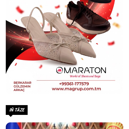
IŇ TÄZE