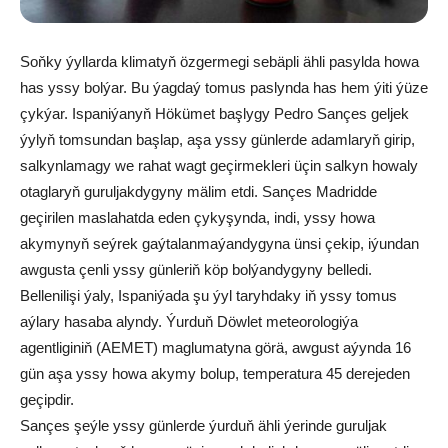
Soňky ýyllarda klimatyň özgermegi sebäpli ähli pasylda howa
has yssy bolýar. Bu ýagdaý tomus paslynda has hem ýiti ýüze
çykýar. Ispaniýanyň Hökümet başlygy Pedro Sançes geljek
ýylyň tomsundan başlap, aşa yssy günlerde adamlaryň girip,
salkynlamagy we rahat wagt geçirmekleri üçin salkyn howaly
otaglaryň guruljakdygyny mälim etdi. Sançes Madridde
geçirilen maslahatda eden çykyşynda, indi, yssy howa
akymynyň seýrek gaýtalanmaýandygyna ünsi çekip, iýundan
awgusta çenli yssy günleriň köp bolýandygyny belledi.
Bellenilişi ýaly, Ispaniýada şu ýyl taryhdaky iň yssy tomus
aýlary hasaba alyndy. Ýurduň Döwlet meteorologiýa
agentliginiň (AEMET) maglumatyna görä, awgust aýynda 16
gün aşa yssy howa akymy bolup, temperatura 45 derejeden
geçipdir.
Sançes şeýle yssy günlerde ýurduň ähli ýerinde guruljak