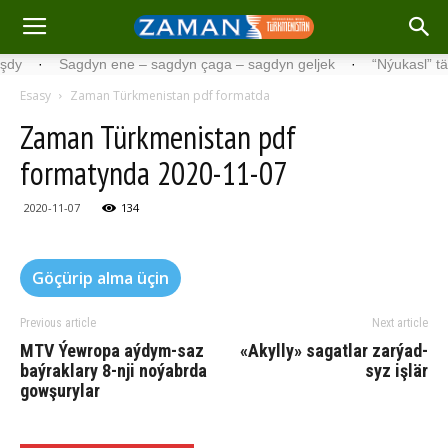
·
Sagdyn ene – sagdyn çaga – sagdyn geljek
·
“Nýukasl” tälimçisi
Esasy
Zaman Türkmenistan pdf formatda
Zaman Türkmenistan pdf
formatynda 2020-11-07
2020-11-07
134
Göçürip alma üçin
Previous article
Next article
MTV Ýewropa aýdym-saz
«Akyl­ly» sa­gat­la­r zar­ýad­
baýraklary 8-nji noýabrda
syz iş­lär
gowşurylar