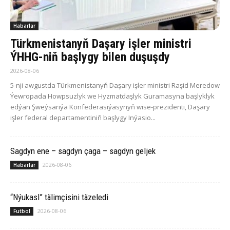
Habarlar
Türkmenistanyň Daşary işler ministri
ÝHHG-niň başlygy bilen duşuşdy
2026-08-06
5-nji awgustda Türkmenistanyň Daşary işler ministri Raşid Meredow
Ýewropada Howpsuzlyk we Hyzmatdaşlyk Guramasyna başlyklyk
edýän Şweýsariýa Konfederasiýasynyň wise-prezidenti, Daşary
işler federal departamentiniň başlygy Inýasio...
Sagdyn ene – sagdyn çaga – sagdyn geljek
2026-08-06
Habarlar
“Nýukasl” tälimçisini täzeledi
2026-08-06
Futbol