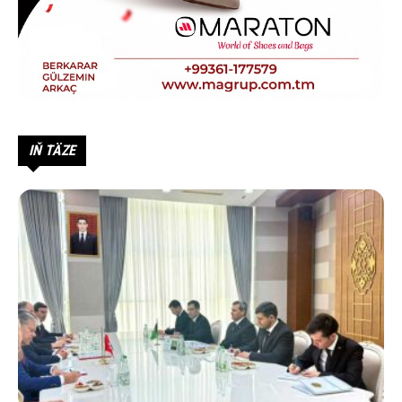
IŇ TÄZE