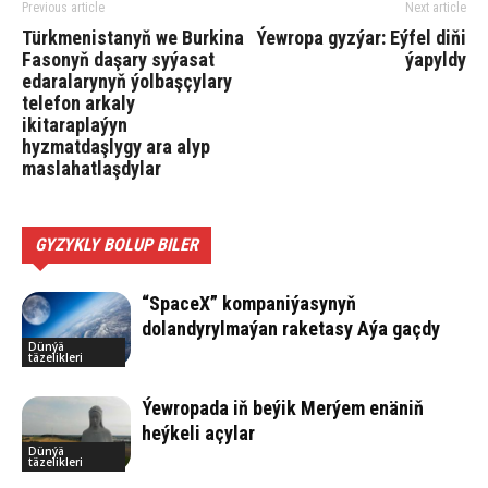
Previous article
Next article
Türkmenistanyň we Burkina
Ýewropa gyzýar: Eýfel diňi
Fasonyň daşary syýasat
ýapyldy
edaralarynyň ýolbaşçylary
telefon arkaly
ikitaraplaýyn
hyzmatdaşlygy ara alyp
maslahatlaşdylar
GYZYKLY BOLUP BILER
“SpaceX” kompaniýasynyň
dolandyrylmaýan raketasy Aýa gaçdy
Dünýä
täzelikleri
Ýewropada iň beýik Merýem enäniň
heýkeli açylar
Dünýä
täzelikleri