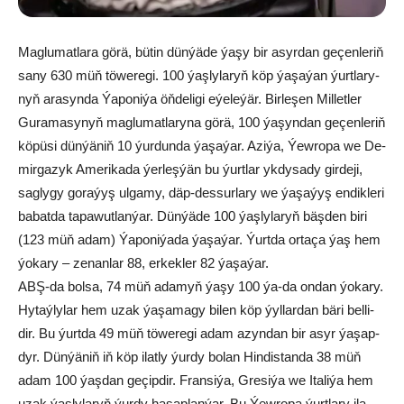
Mag­lu­mat­la­ra gö­rä, bü­tin dün­ýä­de ýaşy bir asyr­dan geçenleriň
sa­ny 630 müň tö­we­re­gi. 100 ýaş­ly­la­ryň köp ýa­şa­ýan ýurt­la­ry­
nyň ara­syn­da Ýa­po­ni­ýa öň­de­li­gi eýe­le­ýär. Bir­le­şen Mil­let­ler
Gu­ra­ma­sy­nyň mag­lu­mat­la­ry­na gö­rä, 100 ýa­şyn­dan ge­çen­le­riň
kö­pü­si dün­ýä­niň 10 ýur­dun­da ýa­şa­ýar. Azi­ýa, Ýew­ro­pa we De­
mir­ga­zyk Ame­ri­ka­da ýer­leş­ýän bu ýurt­lar yk­dy­sa­dy gir­de­ji,
sag­ly­gy go­ra­ýyş ul­ga­my, däp-des­sur­la­ry we ýa­şa­ýyş en­dik­le­ri
ba­bat­da ta­pa­wut­lan­ýar. Dün­ýä­de 100 ýaş­ly­la­ryň bäş­den bi­ri
(123 müň adam) Ýa­po­ni­ýa­da ýa­şa­ýar. Ýurt­da or­ta­ça ýaş hem
ýo­ka­ry – zenanlar 88, er­kek­ler 82 ýa­şa­ýar.
ABŞ-da bol­sa, 74 müň ada­myň ýa­şy 100 ýa-da on­dan ýo­ka­ry.
Hy­taý­ly­lar hem uzak ýa­şa­ma­gy bi­len köp ýyl­lar­dan bä­ri bel­li­
dir. Bu ýurt­da 49 müň tö­we­re­gi adam azyn­dan bir asyr ýa­şap­
dyr. Dün­ýä­niň iň köp ilat­ly ýur­dy bo­lan Hin­dis­tan­da 38 müň
adam 100 ýaş­dan ge­çip­dir. Fran­si­ýa, Gre­si­ýa we Ita­li­ýa hem
uzak ýaş­ly­la­ryň ýur­dy ha­sap­lan­ýar. Bu Ýew­ro­pa ýurt­la­ry ila­