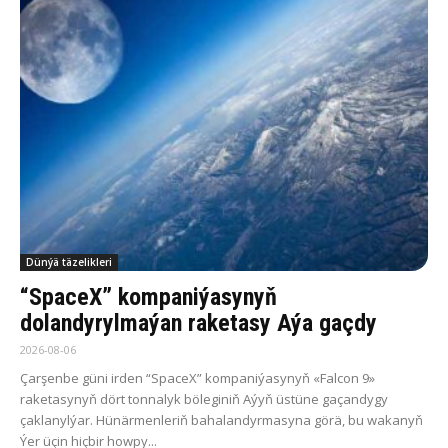
Dünýä täzelikleri
“SpaceX” kompaniýasynyň
dolandyrylmaýan raketasy Aýa gaçdy
2026-08-06
Çarşenbe güni irden “SpaceX” kompaniýasynyň «Falcon 9»
raketasynyň dört tonnalyk böleginiň Aýyň üstüne gaçandygy
çaklanylýar. Hünärmenleriň bahalandyrmasyna görä, bu wakanyň
Ýer üçin hiçbir howpy...