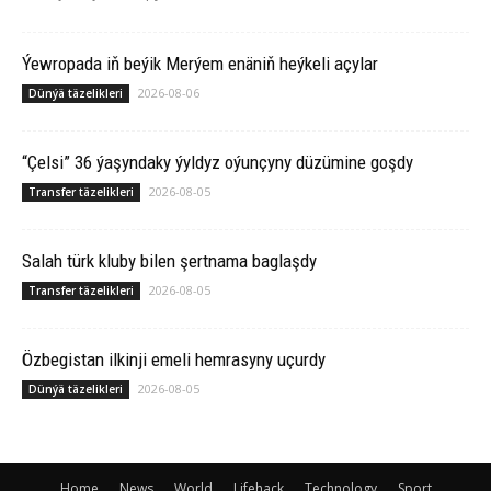
Ýewropada iň beýik Merýem enäniň heýkeli açylar
2026-08-06
Dünýä täzelikleri
“Çelsi” 36 ýaşyndaky ýyldyz oýunçyny düzümine goşdy
2026-08-05
Transfer täzelikleri
Salah türk kluby bilen şertnama baglaşdy
2026-08-05
Transfer täzelikleri
Özbegistan ilkinji emeli hemrasyny uçurdy
2026-08-05
Dünýä täzelikleri
Home
News
World
Lifehack
Technology
Sport