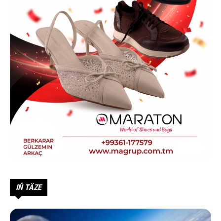
IŇ TÄZE