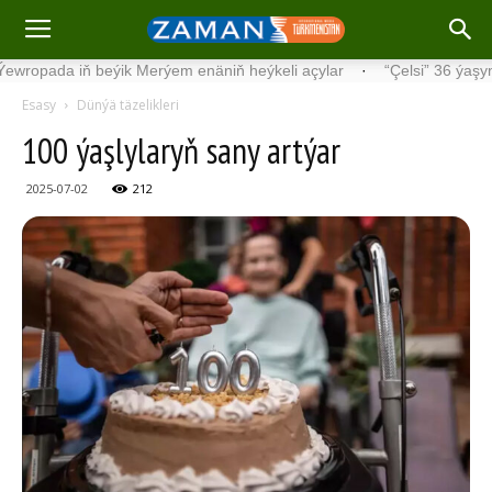
a iň beýik Merýem enäniň heýkeli açylar
·
“Çelsi” 36 ýaşyndaky 
Esasy
Dünýä täzelikleri
100 ýaş­ly­la­ryň sa­ny art­ýar
2025-07-02
212