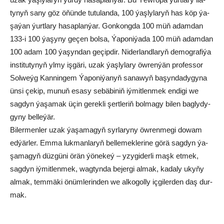
tynyň sa­ny göz öňün­de tu­tu­lan­da, 100 ýaş­ly­la­ryň has köp ýa­
şa­ýan ýurt­la­ry ha­sap­lan­ýar. Gon­kong­da 100 müň adam­dan
133-i 100 ýa­şy­ny ge­çen bol­sa, Ýa­po­ni­ýa­da 100 müň adam­dan
100 adam 100 ýa­şyn­dan ge­çip­dir. Ni­der­land­la­ryň de­mog­ra­fi­ýa
ins­ti­tu­ty­nyň yl­my iş­gä­ri, uzak ýaş­ly­la­ry öw­ren­ýän pro­fes­sor
Sol­weýg Kan­nin­gem Ýa­po­ni­ýa­nyň sa­na­wyň ba­şyn­da­dy­gy­na
ün­si çe­kip, mu­nuň esa­sy se­bä­bi­niň iý­mit­len­mek en­di­gi we
sag­dyn ýa­şa­mak üçin ge­rek­li şert­le­riň bol­ma­gy bi­len bag­ly­dy­
gy­ny belleýär.
Bi­ler­men­ler uzak ýa­şa­ma­gyň syr­la­ry­ny öw­ren­me­gi do­wam
ed­ýär­ler. Em­ma luk­man­la­ryň bel­le­mek­le­ri­ne gö­rä sag­dyn ýa­
şa­ma­gyň düz­gü­ni örän ýö­ne­keý – yzy­gi­der­li maşk et­mek,
sag­dyn iý­mit­len­mek, wag­tyn­da be­jer­gi al­mak, kadaly ukyňy
almak, tem­mä­ki önüm­le­rin­den we al­ko­gol­ly iç­gi­ler­den daş dur­
mak.