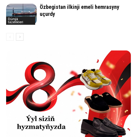
Özbegistan ilkinji emeli hemrasyny
uçurdy
Dünýä
täzelikleri