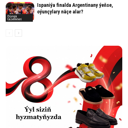
Ispaniýa finalda Argentinany ýeňse,
oýunçylary näçe alar?
Dünýä
täzelikleri