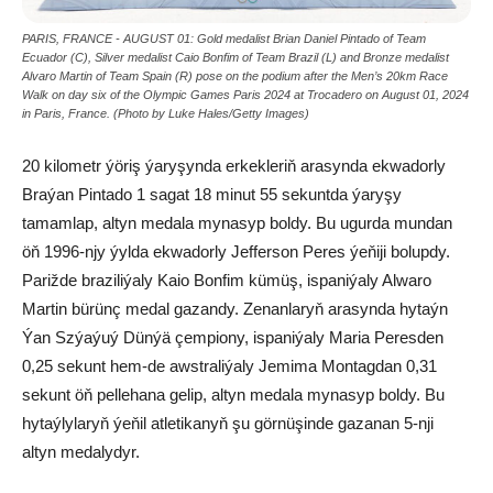
PARIS, FRANCE - AUGUST 01: Gold medalist Brian Daniel Pintado of Team
Ecuador (C), Silver medalist Caio Bonfim of Team Brazil (L) and Bronze medalist
Alvaro Martin of Team Spain (R) pose on the podium after the Men’s 20km Race
Walk on day six of the Olympic Games Paris 2024 at Trocadero on August 01, 2024
in Paris, France. (Photo by Luke Hales/Getty Images)
20 kilometr ýöriş ýaryşynda erkekleriň arasynda ekwadorly
Braýan Pintado 1 sagat 18 minut 55 sekuntda ýaryşy
tamamlap, altyn medala mynasyp boldy. Bu ugurda mundan
öň 1996-njy ýylda ekwadorly Jefferson Peres ýeňiji bolupdy.
Parižde braziliýaly Kaio Bonfim kümüş, ispaniýaly Alwaro
Martin bürünç medal gazandy. Zenanlaryň arasynda hytaýn
Ýan Szýaýuý Dünýä çempiony, ispaniýaly Maria Peresden
0,25 sekunt hem-de awstraliýaly Jemima Montagdan 0,31
sekunt öň pellehana gelip, altyn medala mynasyp boldy. Bu
hytaýlylaryň ýeňil atletikanyň şu görnüşinde gazanan 5-nji
altyn medalydyr.