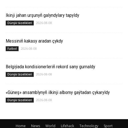
Ikinji jahan urşunyň galyndylary tapyldy
2026-08-08
Dünýä täzelikleri
Messiniň kakasy aradan çykdy
2026-08-08
Futbol
Belgiýada kondisionerleriň rekord sany gurnaldy
2026-08-08
Dünýä täzelikleri
«Güneş» ansamblynyň ilkinji albomy gaýtadan çykaryldy
2026-08-08
Dünýä täzelikleri
Home
News
World
Lifehack
Technology
Sport