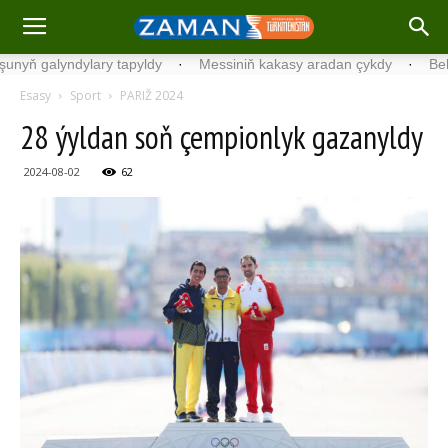
 galyndylary tapyldy
·
Messiniň kakasy aradan çykdy
·
Belgiýada
Esasy
Sport
PARIŽ 2024
28 ýyldan soň çempionlyk gazanyldy
2024-08-02
62