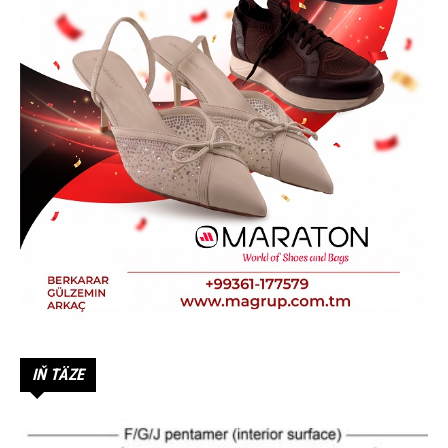
IŇ TÄZE