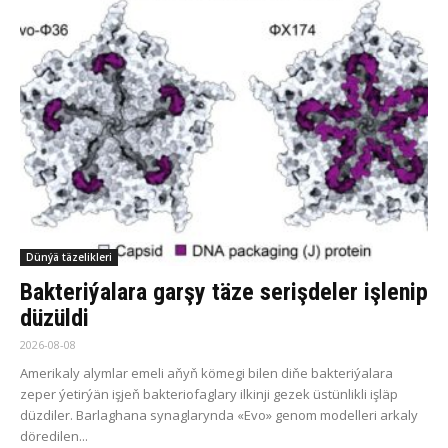
Dünýä täzelikleri
Bakteriýalara garşy täze serişdeler işlenip
düzüldi
2026-08-08
Amerikaly alymlar emeli aňyň kömegi bilen diňe bakteriýalara
zeper ýetirýän işjeň bakteriofaglary ilkinji gezek üstünlikli işläp
düzdiler. Barlaghana synaglarynda «Evo» genom modelleri arkaly
döredilen...