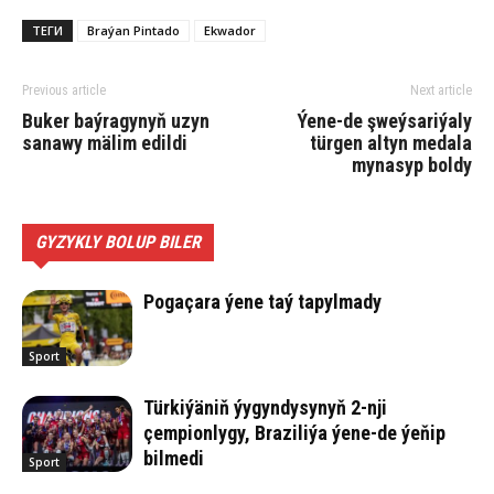
ТЕГИ
Braýan Pintado
Ekwador
Previous article
Next article
Buker baýragynyň uzyn
Ýene-de şweýsariýaly
sanawy mälim edildi
türgen altyn medala
mynasyp boldy
GYZYKLY BOLUP BILER
Pogaçara ýene taý tapylmady
Sport
Türkiýäniň ýygyndysynyň 2-nji
çempionlygy, Braziliýa ýene-de ýeňip
bilmedi
Sport