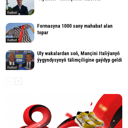
Futbol
Formasyna 1000 sany mahabat alan
topar
Futbol
Uly wakalardan soň, Mançini Italiýanyň
ýygyndysynyň tälimçiligine gaýdyp geldi
Futbol