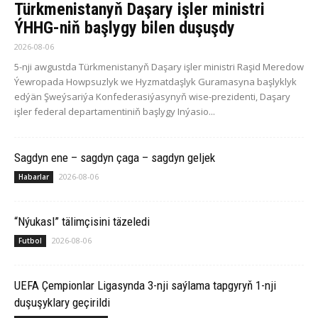
Türkmenistanyň Daşary işler ministri
ÝHHG-niň başlygy bilen duşuşdy
2026-08-06
5-nji awgustda Türkmenistanyň Daşary işler ministri Raşid Meredow
Ýewropada Howpsuzlyk we Hyzmatdaşlyk Guramasyna başlyklyk
edýän Şweýsariýa Konfederasiýasynyň wise-prezidenti, Daşary
işler federal departamentiniň başlygy Inýasio...
Sagdyn ene – sagdyn çaga – sagdyn geljek
2026-08-06
Habarlar
“Nýukasl” tälimçisini täzeledi
2026-08-06
Futbol
UEFA Çempionlar Ligasynda 3-nji saýlama tapgyryň 1-nji
duşuşyklary geçirildi