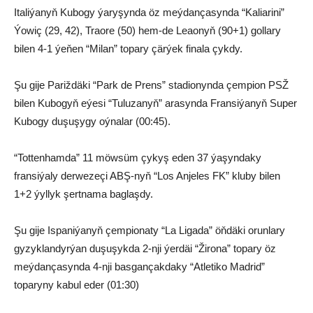
Italiýanyň Kubogy ýaryşynda öz meýdançasynda “Kaliarini”
Ýowiç (29, 42), Traore (50) hem-de Leaonyň (90+1) gollary
bilen 4-1 ýeňen “Milan” topary çärýek finala çykdy.
Şu gije Pariždäki “Park de Prens” stadionynda çempion PSŽ
bilen Kubogyň eýesi “Tuluzanyň” arasynda Fransiýanyň Super
Kubogy duşuşygy oýnalar (00:45).
“Tottenhamda” 11 möwsüm çykyş eden 37 ýaşyndaky
fransiýaly derwezeçi ABŞ-nyň “Los Anjeles FK” kluby bilen
1+2 ýyllyk şertnama baglaşdy.
Şu gije Ispaniýanyň çempionaty “La Ligada” öňdäki orunlary
gyzyklandyrýan duşuşykda 2-nji ýerdäi “Žirona” topary öz
meýdançasynda 4-nji basgançakdaky “Atletiko Madrid”
toparyny kabul eder (01:30)