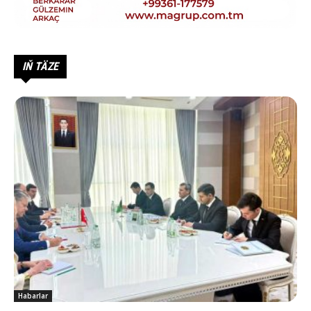
IŇ TÄZE
Habarlar