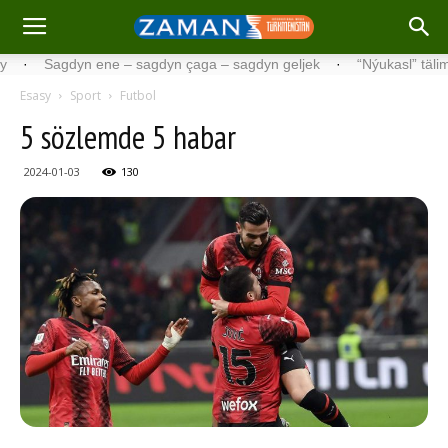
agdyn ene – sagdyn çaga – sagdyn geljek
·
“Nýukasl” tälimçisini t
Esasy
Sport
Futbol
5 sözlemde 5 habar
2024-01-03
130