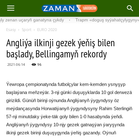
enan uçaryň ganatyna çykdy
·
Trapm «doguş syýahatçylygyny» gad
Esasy
Sport
EURO 2020
Angliýa ilkinji gezek ýeňiş bilen
başlady, Bellingamyň rekordy
2021-06-14
96
Ýewropa çempionatynda futbolçylar kem-kemden ysnyşyp
başlaýana meňzeýär. 3-nji günki duşuşyklarda 10 gol derwezä
girizildi. Günüň birinji oýnunda Angliýanyň ýygyndysy öz
meýdançasynda Horwatiýanyň ýygyndysyny Rahim Sterlingiň
57-nji minutdaky ýeke-täk goly bilen 1-0 hasabynda ýeňdi.
Angliýanyň ýygyndysy 10-njy gezek gatnaşýan ýaryşynda
ilkinji gezek birinji duşuşygynda ýeňiş gazandy. Oýnuň