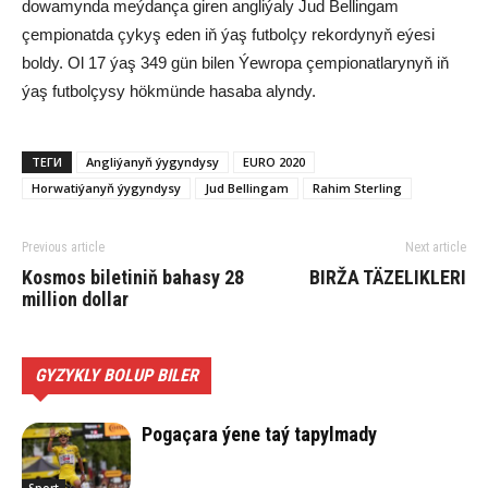
dowamynda meýdança giren angliýaly Jud Bellingam
çempionatda çykyş eden iň ýaş futbolçy rekordynyň eýesi
boldy. Ol 17 ýaş 349 gün bilen Ýewropa çempionatlarynyň iň
ýaş futbolçysy hökmünde hasaba alyndy.
ТЕГИ
Angliýanyň ýygyndysy
EURO 2020
Horwatiýanyň ýygyndysy
Jud Bellingam
Rahim Sterling
Previous article
Next article
Kosmos biletiniň bahasy 28
BIRŽA TÄZELIKLERI
million dollar
GYZYKLY BOLUP BILER
Pogaçara ýene taý tapylmady
Sport