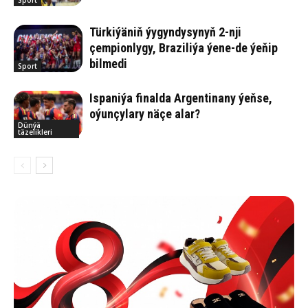
Türkiýäniň ýygyndysynyň 2-nji
çempionlygy, Braziliýa ýene-de ýeňip
bilmedi
Sport
Ispaniýa finalda Argentinany ýeňse,
oýunçylary näçe alar?
Dünýä
täzelikleri