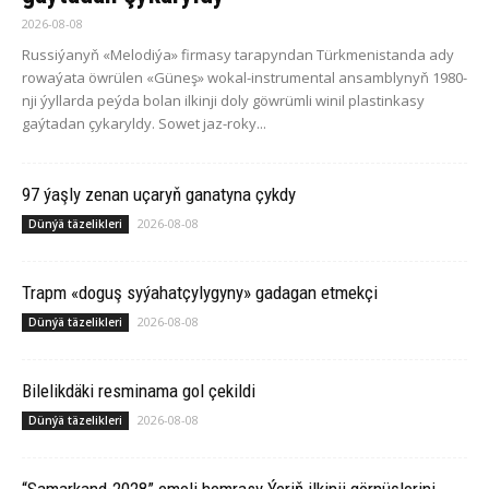
2026-08-08
Russiýanyň «Melodiýa» firmasy tarapyndan Türkmenistanda ady
rowaýata öwrülen «Güneş» wokal-instrumental ansamblynyň 1980-
nji ýyllarda peýda bolan ilkinji doly göwrümli winil plastinkasy
gaýtadan çykaryldy. Sowet jaz-roky...
97 ýaşly zenan uçaryň ganatyna çykdy
2026-08-08
Dünýä täzelikleri
Trapm «doguş syýahatçylygyny» gadagan etmekçi
2026-08-08
Dünýä täzelikleri
Bilelikdäki resminama gol çekildi
2026-08-08
Dünýä täzelikleri
“Samarkand-2028” emeli hemrasy Ýeriň ilkinji görnüşlerini