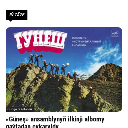
IŇ TÄZE
Dünýä täzelikleri
«Güneş» ansamblynyň ilkinji albomy
gaýtadan çykaryldy