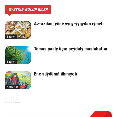
GYZYKLY BOLUP BILER
Az-azdan, ýöne ýygy-ýygydan iýmeli
Saglyk
Tomus pasly üçin peýdaly maslahatlar
Saglyk
Ene süý­dü­niň äh­mi­ýe­ti
Habarlar