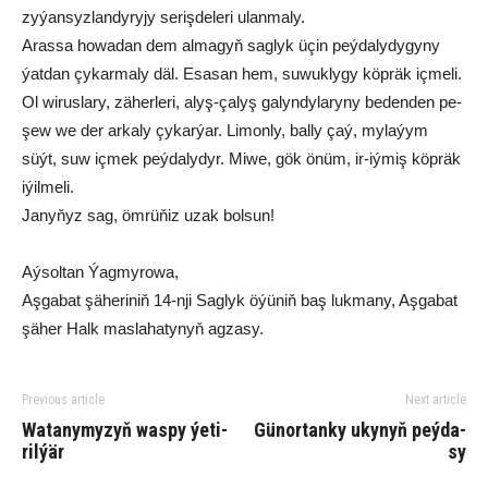
zy­ýan­syz­lan­dy­ry­jy se­riş­de­leri ulan­ma­ly.
Aras­sa ho­wa­dan dem al­ma­gyň sag­lyk üçin peý­da­ly­dy­gy­ny
ýat­dan çy­kar­ma­ly däl. Esa­san hem, su­wuk­ly­gy köp­räk iç­me­li.
Ol wi­rus­la­ry, zä­her­le­ri, alyş-ça­lyş ga­lyn­dy­la­ry­ny be­den­den pe­
şew we der ar­ka­ly çy­kar­ýar. Li­mon­ly, bal­ly çaý, my­la­ýym
süýt, suw iç­mek peý­da­ly­dyr. Mi­we, gök önüm, ir-iý­miş köp­räk
iýil­me­li.
Ja­ny­ňyz sag, öm­rü­ňiz uzak bol­sun!
Aý­sol­tan Ýag­my­ro­wa,
Aş­ga­bat şä­he­ri­niň 14-nji Sag­lyk öýü­niň baş luk­ma­ny, Aş­ga­bat
şä­her Halk mas­la­ha­ty­nyň ag­za­sy.
Previous article
Next article
Wa­ta­ny­my­zyň was­py ýe­ti­
Gü­nor­tan­ky ukynyň peý­da­
ril­ýär
sy