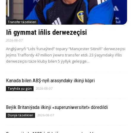
Transfer täzelikleri
Iň gymmat iňlis derwezeçisi
2026-08-07
Angliýanyň “Lids Ýunaýted” topary “Mançester Sitiniň” derwezeçisi
Jeýms Traffordy 47 million ýewro transfer etdi. 23 ýaşyndaky iňlis
derwezeçisi täze kluby bilen 5 ýyllyk geleşige...
Ka­na­da bilen ABŞ-nyň arasyndaky ilkinji köp­ri
2026-08-07
Taryhda şu gün
Beýik Britaniýada ilkinji «superuniwersitet» döredildi
2026-08-07
Dünýä täzelikleri