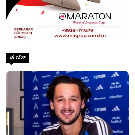
IŇ TÄZE