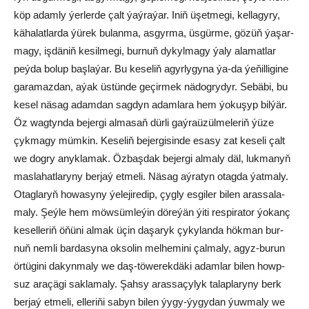
köp adam­ly ýer­ler­de çalt ýaý­ra­ýar. Iniň üşet­me­gi, kel­la­gy­ry,
kä­ha­lat­lar­da ýü­rek bu­lan­ma, as­gyr­ma, üs­gür­me, gö­züň ýa­şar­
ma­gy, iş­dä­niň ke­sil­me­gi, bur­nuň dy­kyl­ma­gy ýa­ly ala­mat­lar
peý­da bo­lup baş­la­ýar. Bu ke­se­liň agyr­ly­gy­na ýa-da ýe­ňil­li­gi­ne
ga­ra­maz­dan, aýak üs­tün­de ge­çir­mek nä­dog­ry­dyr. Se­bä­bi, bu
ke­sel nä­sag adam­dan sag­dyn adam­la­ra hem ýo­ku­şyp bil­ýär.
Öz wag­tyn­da be­jer­gi al­ma­saň dür­li gaý­raü­zül­me­le­riň ýü­ze
çyk­ma­gy müm­kin. Ke­se­liň be­jer­gi­sin­de esa­sy zat ke­se­li çalt
we dog­ry anyk­la­mak. Öz­baş­dak be­jer­gi al­ma­ly däl, luk­ma­nyň
mas­la­hat­la­ry­ny ber­jaý et­me­li. Nä­sag aý­ra­tyn otag­da ýat­ma­ly.
Otag­la­ryň ho­wa­sy­ny ýe­le­ji­re­dip, çyg­ly es­gi­ler bi­len aras­sa­la­
ma­ly. Şeý­le hem möw­süm­le­ýin dö­re­ýän ýi­ti res­pi­ra­tor ýo­kanç
ke­sel­le­riň öňü­ni al­mak üçin da­şa­ryk çy­ky­lan­da hök­man bur­
nuň nem­li bar­da­sy­na ok­so­lin mel­he­mi­ni çal­ma­ly, agyz-bu­run
ör­tü­gi­ni da­kyn­ma­ly we daş-tö­we­rek­dä­ki adam­lar bi­len howp­
suz ara­çä­gi sak­la­ma­ly. Şah­sy aras­sa­çy­lyk ta­lap­la­ry­ny berk
ber­jaý et­me­li, el­le­ri­ňi sa­byn bi­len ýy­gy-ýy­gy­dan ýuw­ma­ly we