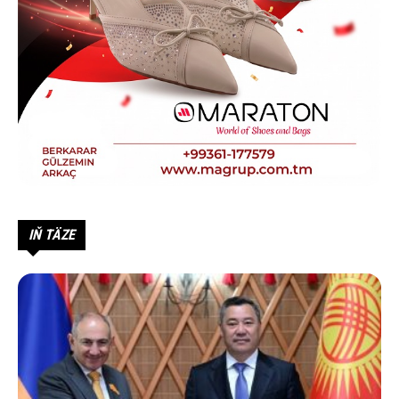
IŇ TÄZE