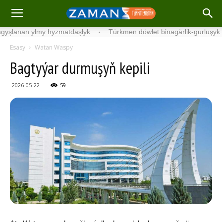
an ylmy hyzmatdaşlyk
·
Türkmen döwlet binagärlik-gurluşyk institu
Esasy
Watan Waspy
Bagtyýar durmuşyň kepili
2026-05-22
59