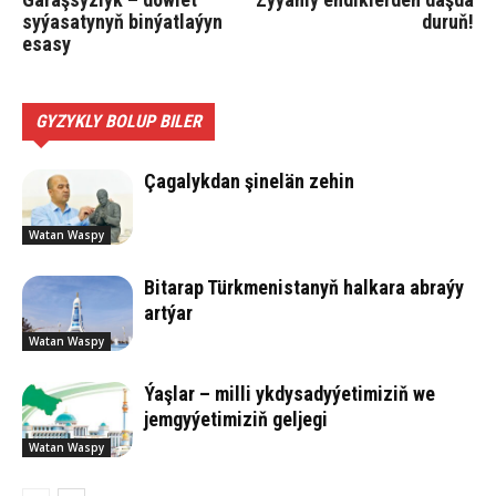
syýasatynyň binýatlaýyn
duruň!
esasy
GYZYKLY BOLUP BILER
Çagalykdan şinelän zehin
Watan Waspy
Bitarap Türkmenistanyň halkara abraýy
artýar
Watan Waspy
Ýaşlar – milli ykdysadyýetimiziň we
jemgyýetimiziň geljegi
Watan Waspy