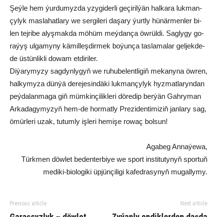
Şeý­le hem ýur­du­myz­da yzy­gi­der­li ge­çi­ril­ýän hal­ka­ra luk­man­
çy­lyk mas­la­hat­la­ry we ser­gi­le­ri da­şa­ry ýurt­ly hünärmen­ler bi­
len tej­ri­be alyş­mak­da mö­hüm meý­dan­ça öw­rül­di. Sag­ly­gy go­
ra­ýyş ul­ga­my­ny kä­mil­leş­dir­mek bo­ýun­ça tas­la­ma­lar gel­jek­de-
de üs­tün­lik­li do­wam et­di­ri­ler.
Diýarymy­zy sag­dyn­ly­gyň we ru­hu­be­lent­li­giň me­ka­ny­na öw­ren,
hal­ky­my­za dün­ýä de­re­je­sin­dä­ki luk­man­çy­lyk hyz­mat­la­ryn­dan
peý­da­lan­ma­ga giň müm­kin­çi­lik­le­ri dö­re­dip ber­ýän Gahryman
Arkadagymyzyň hem-de hormatly Prezidentimiziň jan­la­ry sag,
ömür­le­ri uzak, tu­tum­ly iş­le­ri he­mi­şe ro­waç bol­sun!
Agabeg Annaýewa,
Türkmen döwlet bedenterbiye we sport institutynyň sportuň
mediki-biologiki üpjünçiligi kafedrasynyň mugallymy.
Previous article
Next article
Garaşsyzlyk – döwlet
Zyýanly endiklerden daşda