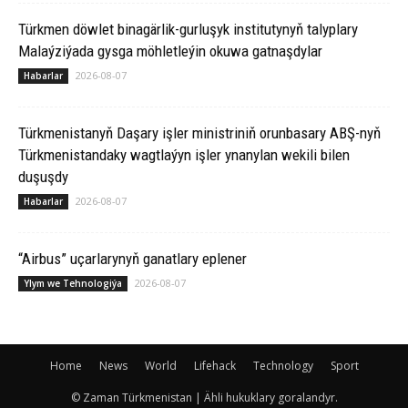
Türkmen döwlet binagärlik-gurluşyk institutynyň talyplary
Malaýziýada gysga möhletleýin okuwa gatnaşdylar
2026-08-07
Habarlar
Türkmenistanyň Daşary işler ministriniň orunbasary ABŞ-nyň
Türkmenistandaky wagtlaýyn işler ynanylan wekili bilen
duşuşdy
2026-08-07
Habarlar
“Airbus” uçarlarynyň ganatlary eplener
2026-08-07
Ylym we Tehnologiýa
Home
News
World
Lifehack
Technology
Sport
© Zaman Türkmenistan | Ähli hukuklary goralandyr.