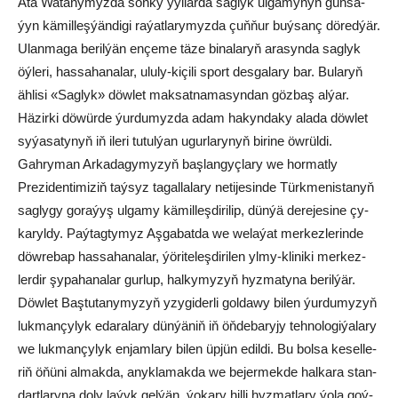
Ata Wa­ta­ny­myz­da soň­ky ýyl­lar­da sag­lyk ul­ga­my­nyň gün­sa­
ýyn kä­mil­leş­ýän­di­gi ra­ýat­la­ry­myz­da çuň­ňur buý­sanç dö­red­ýär.
Ulan­ma­ga be­ril­ýän en­çe­me tä­ze bi­na­la­ryň ara­syn­da sag­lyk
öý­le­ri, has­sa­ha­na­lar, ulu­ly-ki­çi­li sport des­ga­la­ry bar. Bu­la­ryň
äh­li­si «Sag­lyk» döw­let mak­sat­na­ma­syn­dan göz­baş al­ýar.
Hä­zir­ki dö­wür­de ýur­du­myz­da adam ha­kyn­da­ky ala­da döw­let
sy­ýa­sa­ty­nyň iň ile­ri tu­tul­ýan ugur­la­ry­nyň bi­ri­ne öw­rül­di.
Gahryman Arkadagymyzyň baş­lan­gyç­la­ry we hormatly
Prezidentimiziň taý­syz ta­gal­la­la­ry ne­ti­je­sin­de Türk­me­nis­ta­nyň
sag­ly­gy go­ra­ýyş ul­ga­my kä­mil­leş­di­ri­lip, dün­ýä de­re­je­si­ne çy­
ka­ryl­dy. Paý­tag­ty­myz Aş­ga­bat­da we we­la­ýat mer­kez­le­ri­n­de
döw­re­bap has­sa­ha­na­lar, ýö­ri­te­leş­di­ri­len yl­my-kli­ni­ki mer­kez­
lerdir şy­pa­ha­na­lar gur­lup, hal­ky­my­zyň hyz­ma­ty­na be­ril­ýär.
Döwlet Baştutanymyzyň yzy­gi­der­li gol­da­wy bi­len ýur­du­my­zyň
luk­man­çy­lyk eda­ra­la­ry dün­ýä­niň iň öň­de­ba­ry­jy teh­no­lo­gi­ýa­la­ry
we luk­man­çy­lyk en­jam­la­ry bi­len üp­jün edil­di. Bu bol­sa ke­sel­le­
riň öňü­ni al­mak­da, anyk­la­mak­da we be­jer­mek­de hal­ka­ra stan­
dart­la­ry­na do­ly la­ýyk gel­ýän, ýo­ka­ry hil­li hyz­mat­la­ry ýo­la goý­