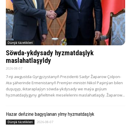
Dünýä täzelikleri
Söwda-ykdysady hyzmatdaşlyk
maslahatlaşyldy
2026-08-07
7-nji awgustda Gyrgyzystanyň Prezidenti Sadyr Žaparow Çolpon-
Ata şäherinde Ermenistanyň Premýer-ministri Nikol Paşinýan bilen
duşuşyp, ikitaraplaýyn söwda-ykdysady we maýa goýum
hyzmatdaşlygyny giňeltmek meselelerini maslahatlaşdy. Žaparow...
Hazar deňzine bagyşlanan ylmy hyzmatdaşlyk
2026-08-07
Dünýä täzelikleri