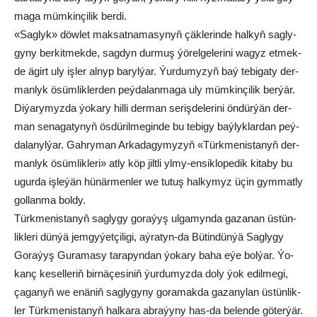
ma­ga müm­kin­çi­lik ber­di.
«Sag­lyk» döw­let mak­sat­na­ma­sy­nyň çäk­le­rin­de hal­kyň sag­ly­
gy­ny ber­kit­mek­de, sag­dyn dur­muş ýö­rel­ge­le­ri­ni wa­gyz et­mek­
de ägirt uly iş­ler al­nyp ba­ryl­ýar. Ýur­du­my­zyň baý te­bi­ga­ty der­
man­lyk ösüm­lik­ler­den peý­da­lan­ma­ga uly müm­kin­çi­lik ber­ýär.
Di­ýa­ry­myz­da ýo­ka­ry hil­li der­man se­riş­de­le­ri­ni ön­dür­ýän der­
man se­na­ga­ty­nyň ös­dü­ril­me­gin­de bu te­bi­gy baý­lyk­lar­dan peý­
da­la­nyl­ýar. Gah­ry­man Ar­ka­da­gy­my­zyň «Türk­me­nis­ta­nyň der­
man­lyk ösüm­lik­le­ri» at­ly köp jilt­li yl­my-en­sik­lo­pe­dik ki­ta­by bu
ugur­da iş­le­ýän hü­när­men­ler we tu­tuş hal­ky­myz üçin gym­mat­ly
gol­lan­ma bol­dy.
Türk­me­nis­ta­nyň sag­ly­gy go­ra­ýyş ul­ga­myn­da ga­za­nan üs­tün­
lik­le­ri dün­ýä jem­gy­ýet­çi­li­gi, aý­ra­tyn-da Bü­tin­dün­ýä Sag­ly­gy
Go­ra­ýyş Gu­ra­ma­sy ta­ra­pyn­dan ýo­ka­ry ba­ha eýe bol­ýar. Ýo­
kanç ke­sel­le­riň bir­nä­çe­si­niň ýur­du­myz­da do­ly ýok edil­me­gi,
ça­ga­nyň we enä­niň sag­ly­gy­ny go­ra­mak­da ga­za­ny­lan üs­tün­lik­
ler Türk­me­nis­ta­nyň hal­ka­ra ab­ra­ýy­ny has-da be­len­de gö­ter­ýär.