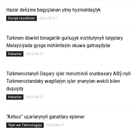
Hazar deňzine bagyşlanan ylmy hyzmatdaşlyk
2026-08-07
Dünýä täzelikleri
Türkmen döwlet binagärlik-gurluşyk institutynyň talyplary
Malaýziýada gysga möhletleýin okuwa gatnaşdylar
2026-08-07
Habarlar
Türkmenistanyň Daşary işler ministriniň orunbasary ABŞ-nyň
Türkmenistandaky wagtlaýyn işler ynanylan wekili bilen
duşuşdy
2026-08-07
Habarlar
“Airbus” uçarlarynyň ganatlary eplener
2026-08-07
Ylym we Tehnologiýa