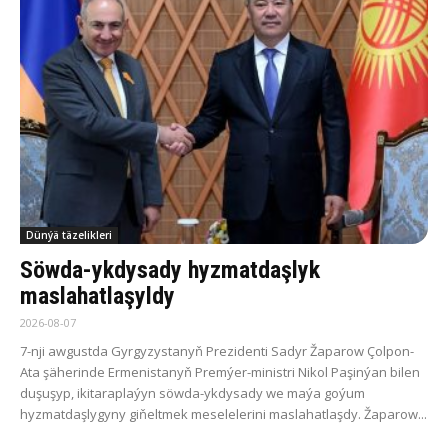
Dünýä täzelikleri
Söwda-ykdysady hyzmatdaşlyk
maslahatlaşyldy
2026-08-07
7-nji awgustda Gyrgyzystanyň Prezidenti Sadyr Žaparow Çolpon-
Ata şäherinde Ermenistanyň Premýer-ministri Nikol Paşinýan bilen
duşuşyp, ikitaraplaýyn söwda-ykdysady we maýa goýum
hyzmatdaşlygyny giňeltmek meselelerini maslahatlaşdy. Žaparow...