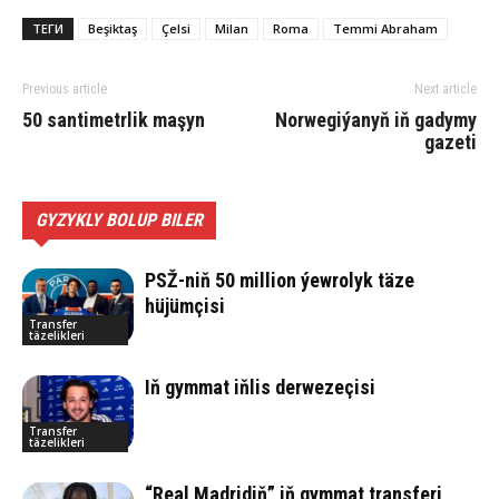
ТЕГИ
Beşiktaş
Çelsi
Milan
Roma
Temmi Abraham
Previous article
Next article
50 santimetrlik maşyn
Norwegiýanyň iň gadymy
gazeti
GYZYKLY BOLUP BILER
PSŽ-niň 50 million ýewrolyk täze
hüjümçisi
Transfer
täzelikleri
Iň gymmat iňlis derwezeçisi
Transfer
täzelikleri
“Real Madridiň” iň gymmat transferi