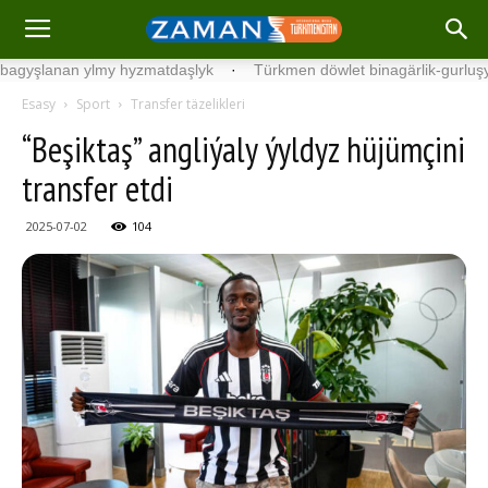
anan ylmy hyzmatdaşlyk
·
Türkmen döwlet binagärlik-gurluşyk insti
Esasy
Sport
Transfer täzelikleri
“Beşiktaş” angliýaly ýyldyz hüjümçini
transfer etdi
2025-07-02
104