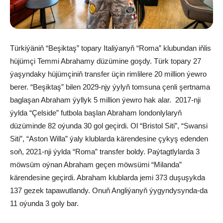
Türkiýäniň “Beşiktaş” topary Italiýanyň “Roma” klubundan iňlis
hüjümçi Temmi Abrahamy düzümine goşdy. Türk topary 27
ýaşyndaky hüjümçiniň transfer üçin rimlilere 20 million ýewro
berer. “Beşiktaş” bilen 2029-njy ýylyň tomsuna çenli şertnama
baglaşan Abraham ýyllyk 5 million ýewro hak alar. 2017-nji
ýylda “Çelside” futbola başlan Abraham londonlylaryň
düzüminde 82 oýunda 30 gol geçirdi. Ol “Bristol Siti”, “Swansi
Siti”, “Aston Willa” ýaly klublarda kärendesine çykyş edenden
soň, 2021-nji ýylda “Roma” transfer boldy. Paýtagtlylarda 3
möwsüm oýnan Abraham geçen möwsümi “Milanda”
kärendesine geçirdi. Abraham klublarda jemi 373 duşuşykda
137 gezek tapawutlandy. Onuň Angliýanyň ýygyndysynda-da
11 oýunda 3 goly bar.