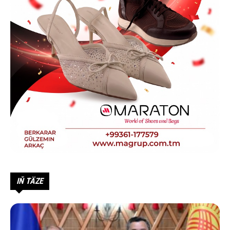
IŇ TÄZE