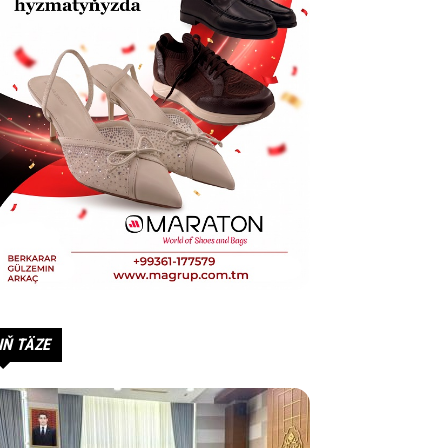
IŇ TÄZE