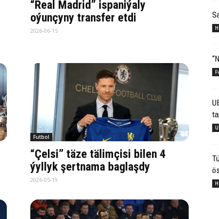
“Real Madrid” ispaniýaly
S
oýunçyny transfer etdi
H
2026-06-15
“N
F
U
ta
U
Futbol
“Çelsi” täze tälimçisi bilen 4
Tü
ýyllyk şertnama baglaşdy
ös
2026-05-19
H