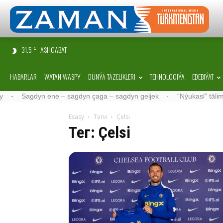
31.5
ASHGABAT
C
HABARLAR
WATAN WASPY
DÜNÝÄ TÄZELIKLERI
TEHNOLOGIÝA
EDEBIÝAT
 – sagdyn çaga – sagdyn geljek
·
“Nýukasl” tälimçisini täzeledi
·
Esasy
Теги
Çelsi
Тег: Çelsi