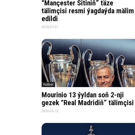
“Mançester Sitiniň” täze
tälimçisi resmi ýagdaýda mälim
edildi
2026-07-01
Futbol
Mourinio 13 ýyldan soň 2-nji
gezek “Real Madridiň” tälimçisi
2026-06-12