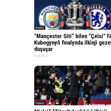
Futbol
“Mançester Siti” bilen “Çelsi” F
Kubogynyň finalynda ilkinji geze
duşuşar
2026-04-27
Futbol