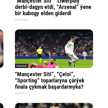
“Mançester Siti” “Liwerpuly”
derbi-dagyn etdi, “Arsenal” ýene
bir kubogy elden giderdi
2026-04-06
Habarlar
“Mançester Siti”, “Çelsi”,
“Sporting” toparlaryna çärýek
finala çykmak başardarmyka?
2026-03-17