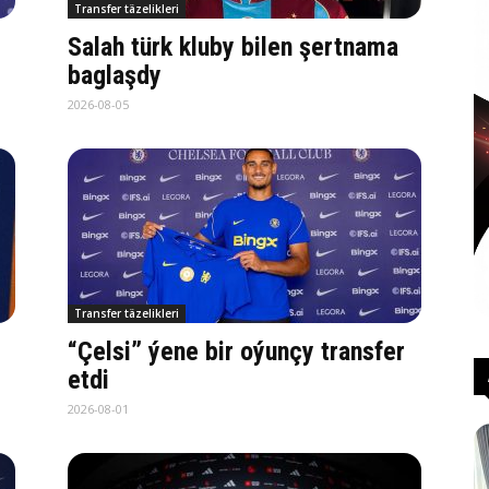
Transfer täzelikleri
Salah türk kluby bilen şertnama
baglaşdy
2026-08-05
Transfer täzelikleri
“Çelsi” ýene bir oýunçy transfer
etdi
2026-08-01