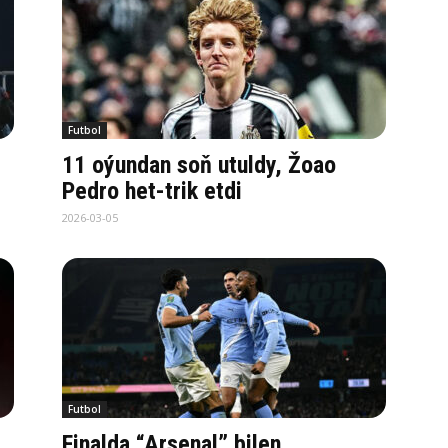
Futbol
11 oýundan soň utuldy, Žoao
Pedro het-trik etdi
2026-03-05
Futbol
Finalda “Arsenal” bilen