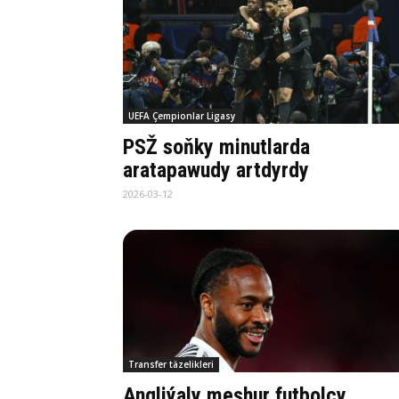
UEFA Çempionlar Ligasy
PSŽ soňky minutlarda
aratapawudy artdyrdy
2026-03-12
Transfer täzelikleri
Angliýaly meşhur futbolçy