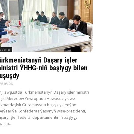
abarlar
ürkmenistanyň Daşary işler
inistri ÝHHG-niň başlygy bilen
uşuşdy
26-08-06
nji awgustda Türkmenistanyň Daşary işler ministri
aşid Meredow Ýewropada Howpsuzlyk we
zmatdaşlyk Guramasyna başlyklyk edýän
eýsariýa Konfederasiýasynyň wise-prezidenti,
şary işler federal departamentiniň başlygy
ýasio...