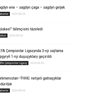
agdyn ene – sagdyn çaga – sagdyn geljek
2026-08-06
abarlar
ýukasl” tälimçisini täzeledi
2026-08-06
utbol
EFA Çempionlar Ligasynda 3-nji saýlama
pgyryň 1-nji duşuşyklary geçirildi
2026-08-06
EFA Çempionlar Ligasy
rkmenistan–ÝHHG: netijeli gatnaşyklar
dürilýär
2026-08-06
abarlar