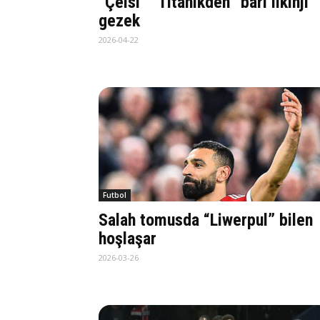
“Çelsi” “Titanikden” bäri ilkinji
gezek
2026-04-22
Futbol
Salah tomusda “Liwerpul” bilen
hoşlaşar
2026-03-26