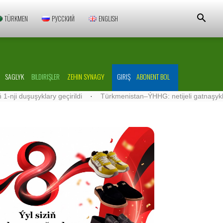
TÜRKMEN
РУССКИЙ
ENGLISH
SAGLYK
BILDIRIŞLER
ZEHIN SYNAGY
GIRIŞ
ABONENT BOL
eçirildi
·
Türkmenistan–ÝHHG: netijeli gatnaşyklar ösdürilýär
·