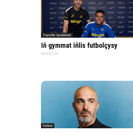
Transfer täzelikleri
Iň gymmat iňlis futbolçysy
2026-07-24
Futbol