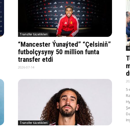
Transfer täzelikleri
“Mancester Ýunaýted” “Çelsiniň”
H
futbolçysyny 50 million funta
T
transfer etdi
m
2026-07-14
d
20
5-
R
Hy
Şw
Da
In
Transfer täzelikleri