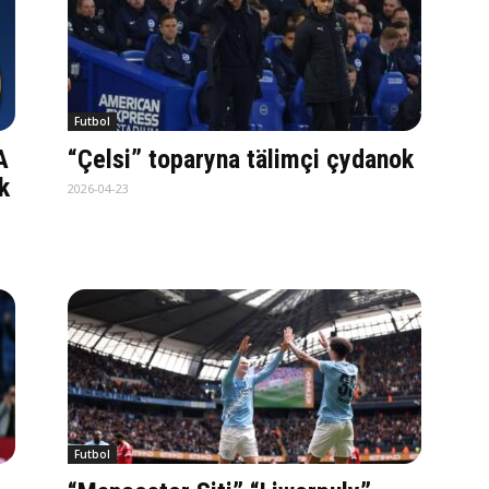
Futbol
A
“Çelsi” toparyna tälimçi çydanok
k
2026-04-23
Futbol