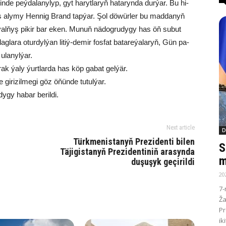
e­gin­de peý­da­la­ny­lyp, gyt ha­ryt­la­ryň ha­ta­ryn­da dur­ýar. Bu hi­
­mes aly­my Hen­nig Brand tap­ýar. Şol dö­wür­ler bu mad­da­nyň
­da ýal­ňyş pi­kir bar eken. Mu­nuň nä­dog­ru­dy­gy has öň su­but
ag­la­ra otur­dyl­ýan li­tiý-de­mir fos­fat ba­ta­re­ýa­la­ryň, Gün pa­
 ula­nyl­ýar.
Yrak ýa­ly ýurt­lar­da has köp ga­bat gel­ýär.
 gi­ri­zil­me­gi göz öňün­de tu­tul­ýar.
gy ha­bar be­ril­di.
Next article
D
Türkmenistanyň Prezidenti bilen
S
Täjigistanyň Prezidentiniň arasynda
m
duşuşyk geçirildi
20
7-
Ža
Pr
ik