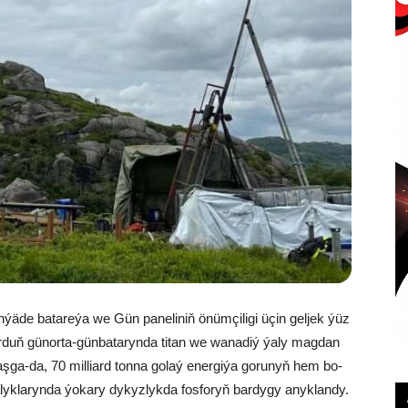
ýä­de ba­ta­re­ýa we Gün pa­ne­li­niň önüm­çi­li­gi üçin gel­jek ýüz
ur­duň gü­nor­ta-gün­ba­ta­ryn­da ti­tan we wa­na­diý ýa­ly mag­dan
 baş­ga-da, 70 mil­liard ton­na go­laý ener­gi­ýa go­ru­nyň hem bo­
ýa­lyk­la­ryn­da ýo­ka­ry dy­kyz­lyk­da fos­fo­ryň bar­dy­gy anyk­lan­dy.