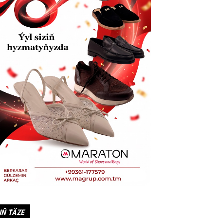
IŇ TÄZE