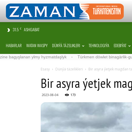
31.5
ASHGABAT
C
HABARLAR
WATAN WASPY
DÜNÝÄ TÄZELIKLERI
TEHNOLOGIÝA
EDEBIÝAT
şlanan ylmy hyzmatdaşlyk
·
Türkmen döwlet binagärlik-gurluşyk ins
Esasy
Dünýä täzelikleri
Bir asyra ýetjek magdan t
Bir asyra ýetjek ma
2023-08-04
173