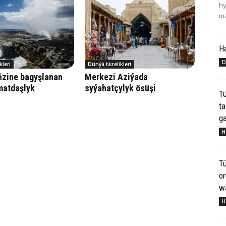
hy
ma
H
D
kleri
Dünýä täzelikleri
ňzine bagyşlanan
Merkezi Aziýada
matdaşlyk
syýahatçylyk ösüşi
Tü
ta
ga
H
Tü
o
wa
H