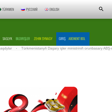
TÜRKMEN
РУССКИЙ
ENGLISH
SAGLYK
BILDIRIŞLER
ZEHIN SYNAGY
GIRIŞ
ABONENT BOL
·
Türkmenistanyň Daşary işler ministriniň orunbasary ABŞ-nyň Türkme