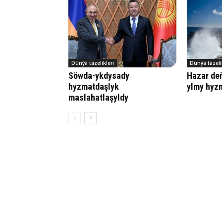
Dünýä täzelikleri
Dünýä täzeli
Söwda-ykdysady
Hazar de
hyzmatdaşlyk
ylmy hyz
maslahatlaşyldy