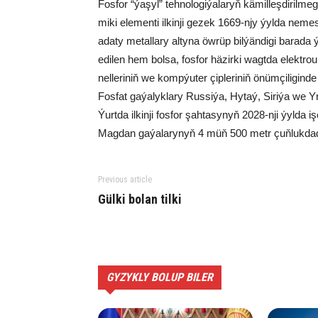
Fos­for “ýa­şyl” teh­no­lo­gi­ýa­la­ryň kä­mil­leş­di­ril­m
mi­ki ele­men­ti il­kin­ji ge­zek 1669-njy ýyl­da ne
ada­ty me­tal­la­ry al­ty­na öw­rüp bil­ýän­di­gi ba­ra
edi­len hem bol­sa, fos­for hä­zir­ki wagt­da elekt­rou­l
nel­le­ri­niň we komp­ýu­ter çip­le­ri­niň önüm­çi­li­gin­de
Fos­fat ga­ýa­lyk­la­ry Rus­si­ýa, Hy­taý, Si­ri­ýa we 
Ýurt­da il­kin­ji fos­for şah­ta­sy­nyň 2028-nji ýyl­da işe
Mag­dan ga­ýa­la­ry­nyň 4 müň 500 metr çuň­luk­da­dy­
Previous article
Gülki bolan til­ki
GYZYKLY BOLUP BILER