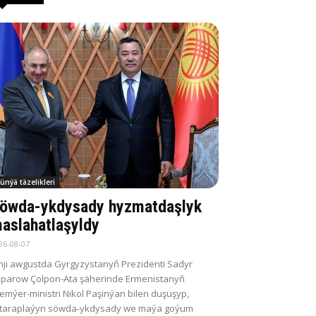
ünýä täzelikleri
öwda-ykdysady hyzmatdaşlyk
aslahatlaşyldy
26-08-07
nji awgustda Gyrgyzystanyň Prezidenti Sadyr
parow Çolpon-Ata şäherinde Ermenistanyň
emýer-ministri Nikol Paşinýan bilen duşuşyp,
itaraplaýyn söwda-ykdysady we maýa goýum