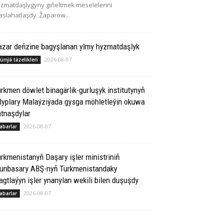
zmatdaşlygyny giňeltmek meselelerini
slahatlaşdy. Žaparow...
azar deňzine bagyşlanan ylmy hyzmatdaşlyk
2026-08-07
ünýä täzelikleri
rkmen döwlet binagärlik-gurluşyk institutynyň
lyplary Malaýziýada gysga möhletleýin okuwa
tnaşdylar
2026-08-07
abarlar
rkmenistanyň Daşary işler ministriniň
runbasary ABŞ-nyň Türkmenistandaky
gtlaýyn işler ynanylan wekili bilen duşuşdy
2026-08-07
abarlar