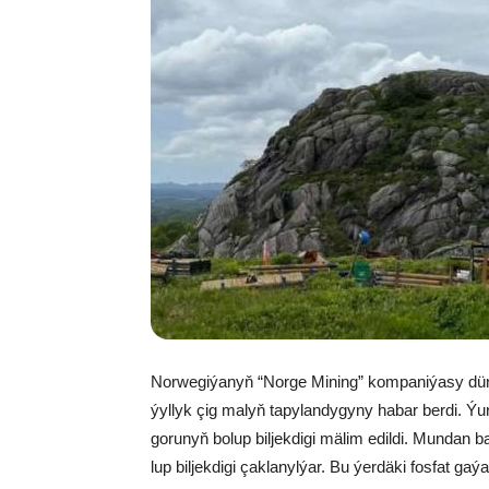
Nor­we­gi­ýa­nyň “Nor­ge Mi­ning” kom­pa­ni­ýa­sy dün­
ýyl­lyk çig ma­lyň ta­py­lan­dy­gy­ny ha­bar ber­di. Ý
go­ru­nyň bo­lup bil­jek­di­gi mä­lim edil­di. Mun­dan
lup bil­jek­di­gi çak­la­nyl­ýar. Bu ýer­dä­ki fos­fat ga­