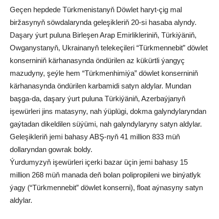
Geçen hepdede Türkmenistanyň Döwlet haryt-çig mal
biržasynyň söwdalarynda geleşikleriň 20-si hasaba alyndy.
Daşary ýurt puluna Birleşen Arap Emirlikleriniň, Türkiýäniň,
Owganystanyň, Ukrainanyň telekeçileri “Türkmennebit” döwlet
konserniniň kärhanasynda öndürilen az kükürtli ýangyç
mazudyny, şeýle hem “Türkmenhimiýa” döwlet konserniniň
kärhanasynda öndürilen karbamidi satyn aldylar. Mundan
başga-da, daşary ýurt puluna Türkiýäniň, Azerbaýjanyň
işewürleri jins matasyny, nah ýüplügi, dokma galyndylaryndan
gaýtadan dikeldilen süýümi, nah galyndylaryny satyn aldylar.
Geleşikleriň jemi bahasy ABŞ-nyň 41 million 833 müň
dollaryndan gowrak boldy.
Ýurdumyzyň işewürleri içerki bazar üçin jemi bahasy 15
million 268 müň manada deň bolan polipropileni we binýatlyk
ýagy (“Türkmennebit” döwlet konserni), float aýnasyny satyn
aldylar.