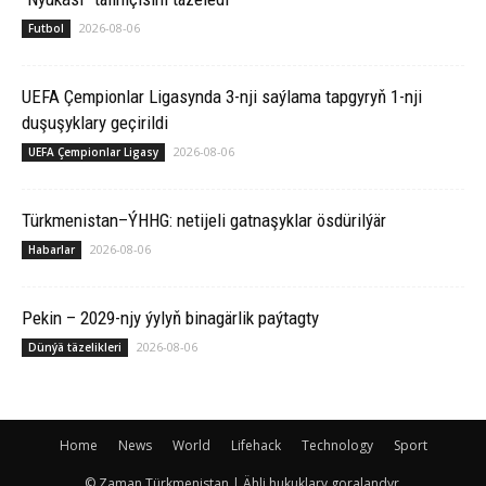
2026-08-06
Futbol
UEFA Çempionlar Ligasynda 3-nji saýlama tapgyryň 1-nji
duşuşyklary geçirildi
2026-08-06
UEFA Çempionlar Ligasy
Türkmenistan–ÝHHG: netijeli gatnaşyklar ösdürilýär
2026-08-06
Habarlar
Pekin – 2029-njy ýylyň binagärlik paýtagty
2026-08-06
Dünýä täzelikleri
Home
News
World
Lifehack
Technology
Sport
© Zaman Türkmenistan | Ähli hukuklary goralandyr.