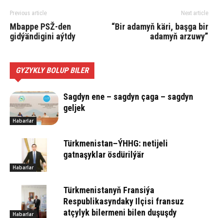
Previous article
Next article
Mbappe PSŽ-den
“Bir adamyň käri, başga bir
gidýändigini aýtdy
adamyň arzuwy”
GYZYKLY BOLUP BILER
Sagdyn ene – sagdyn çaga – sagdyn
geljek
Habarlar
Türkmenistan–ÝHHG: netijeli
gatnaşyklar ösdürilýär
Habarlar
Türkmenistanyň Fransiýa
Respublikasyndaky Ilçisi fransuz
atçylyk bilermeni bilen duşuşdy
Habarlar