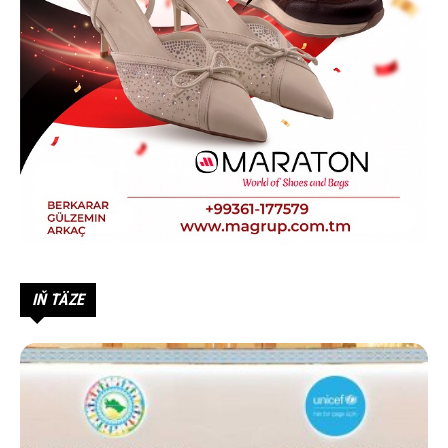
IŇ TÄZE