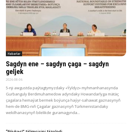
Habarlar
Sagdyn ene – sagdyn çaga – sagdyn
geljek
2026-08-06
5-nji awgustda paýtagtymyzdaky «Ýyldyz» myhmanhanasynda
Gurbanguly Berdimuhamedow adyndaky Howandarlyga mätäç
çagalara hemaýat bermek boýunça haýyr-sahawat gaznasynyň
hem-de BMG-niň Çagalar gaznasynyň Türkmenistandaky
wekilhanasynyň bilelikde guramagynda...
“Nýukasl” tälimçisini täzeledi