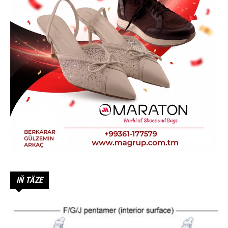
IŇ TÄZE