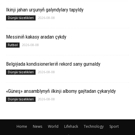
Ikinji jahan urşunyň galyndylary tapyldy
2026-08-08
Dünýä täzelikleri
Messiniň kakasy aradan çykdy
2026-08-08
Futbol
Belgiýada kondisionerleriň rekord sany gurnaldy
2026-08-08
Dünýä täzelikleri
«Güneş» ansamblynyň ilkinji albomy gaýtadan çykaryldy
2026-08-08
Dünýä täzelikleri
Home
News
World
Lifehack
Technology
Sport