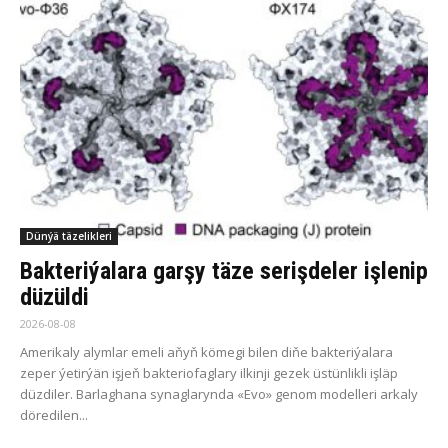
Dünýä täzelikleri
Bakteriýalara garşy täze serişdeler işlenip
düzüldi
2026-08-08
Amerikaly alymlar emeli aňyň kömegi bilen diňe bakteriýalara
zeper ýetirýän işjeň bakteriofaglary ilkinji gezek üstünlikli işläp
düzdiler. Barlaghana synaglarynda «Evo» genom modelleri arkaly
döredilen...