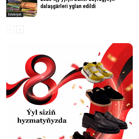
dalaşgärleri yglan edildi
Edebiýat