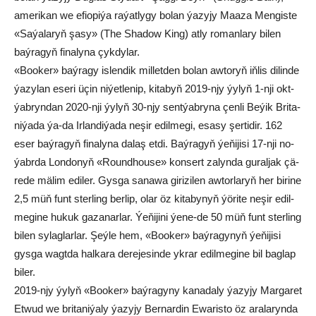
ame­ri­kan we efio­pi­ýa ra­ýat­ly­gy bo­lan ýa­zy­jy Maa­za Men­gis­te
«Sa­ýa­la­ryň şa­sy» (The Sha­dow King) at­ly ro­man­la­ry bi­len
baý­ra­gyň fi­na­ly­na çyk­dy­lar.
«Boo­ker» baý­ra­gy is­len­dik mil­let­den bo­lan aw­to­ryň iň­lis di­lin­de
ýa­zy­lan ese­ri üçin ni­ýet­le­nip, ki­ta­byň 2019-njy ýy­lyň 1-nji okt­
ýab­ryn­dan 2020-nji ýy­lyň 30-njy sent­ýab­ry­na çen­li Be­ýik Bri­ta­
ni­ýa­da ýa-da Ir­lan­di­ýa­da ne­şir edil­me­gi, esa­sy şer­ti­dir. 162
eser baý­ra­gyň fi­na­ly­na da­laş et­di. Baý­ra­gyň ýe­ňi­ji­si 17-nji no­
ýabr­da Lon­do­nyň «Round­hou­se» kon­sert za­lyn­da gu­ral­jak çä­
re­de mä­lim edi­ler. Gys­ga sa­na­wa gi­ri­zi­len aw­tor­la­ryň her bi­ri­ne
2,5 müň funt ster­ling ber­lip, olar öz ki­ta­by­nyň ýö­ri­te ne­şir edil­
me­gi­ne hu­kuk ga­za­nar­lar. Ýe­ňi­ji­ni ýe­ne-de 50 müň funt ster­ling
bi­len sy­lag­lar­lar. Şeý­le hem, «Boo­ker» baý­ra­gy­nyň ýe­ňi­ji­si
gys­ga wagt­da hal­ka­ra de­re­je­sin­de yk­rar edil­me­gi­ne bil bag­lap
bi­ler.
2019-njy ýy­lyň «Boo­ker» baý­ra­gy­ny ka­na­da­ly ýa­zy­jy Mar­ga­ret
Et­wud we bri­ta­ni­ýa­ly ýa­zy­jy Ber­nar­din Ewa­ris­to öz ara­la­ryn­da