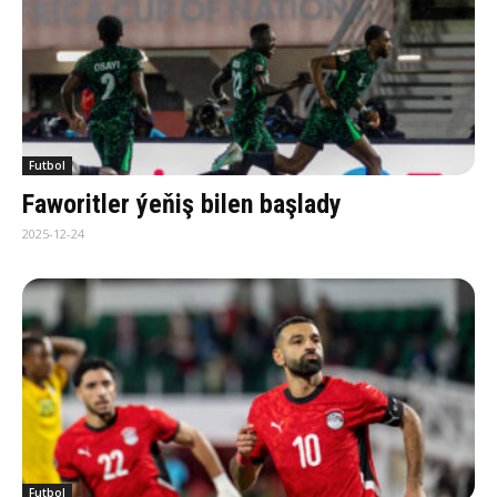
Futbol
Faworitler ýeňiş bilen başlady
2025-12-24
Futbol