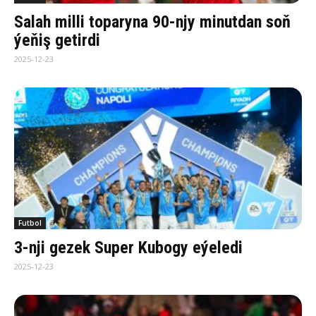
Salah milli toparyna 90-njy minutdan soň
ýeňiş getirdi
2025-12-23
Futbol
3-nji gezek Super Kubogy eýeledi
2025-12-23