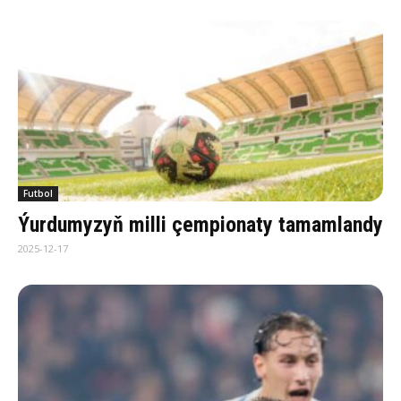
Futbol
Ýurdumyzyň milli çempionaty tamamlandy
2025-12-17