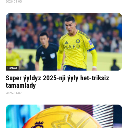
2026-01-05
Futbol
Super ýyldyz 2025-nji ýyly het-triksiz
tamamlady
2026-01-02