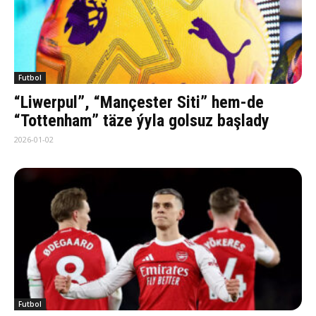
Futbol
“Liwerpul”, “Mançester Siti” hem-de
“Tottenham” täze ýyla golsuz başlady
2026-01-02
Futbol