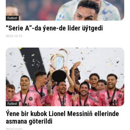
Futbol
“Serie A”-da ýene-de lider üýtgedi
2025-12-15
Futbol
Ýene bir kubok Lionel Messiniň ellerinde
asmana göterildi
2025-12-07