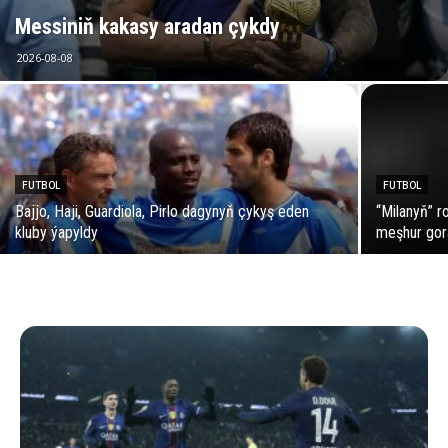
Messiniň kakasy aradan çykdy
2026-08-08
FUTBOL
FUTBOL
Bajjo, Haji, Guardiola, Pirlo dagynyň çykyş eden
“Milanyň” r
kluby ýapyldy
meşhur gor