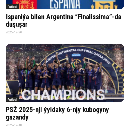
Futbol
Ispaniýa bilen Argentina “Finalissima”-da
duşuşar
2025-12-20
Futbol
PSŽ 2025-nji ýyldaky 6-njy kubogyny
gazandy
2025-12-18