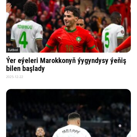
Futbol
Ýer eýeleri Marokkonyň ýygyndysy ýeňiş
bilen başlady
2025-12-22