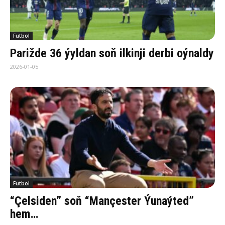
Futbol
Parižde 36 ýyldan soň ilkinji derbi oýnaldy
2026-01-05
Futbol
“Çelsiden” soň “Mançester Ýunaýted”
hem…