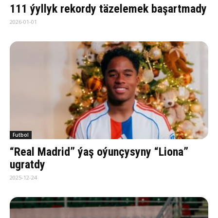
111 ýyllyk rekordy täzelemek başartmady
2026-01-01
Futbol
“Real Madrid” ýaş oýunçysyny “Liona”
ugratdy
2025-12-24