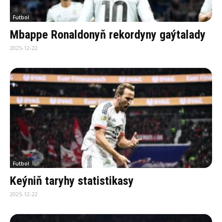
Futbol
Mbappe Ronaldonyň rekordyny gaýtalady
2025-12-22
Futbol
Keýniň taryhy statistikasy
2025-12-22