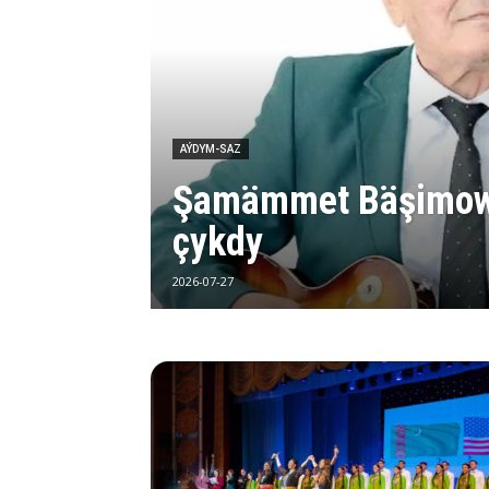
AÝDYM-SAZ
Şamämmet Bäşimow
çykdy
2026-07-27