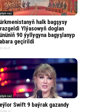
ýdym-saz
ürkmenistanyň halk bagşysy
razgeldi Ylýasowyň doglan
ününiň 90 ýyllygyna bagyşlanyp
abara geçirildi
23-10-21
ýdym-saz
eýlor Swift 9 baýrak gazandy
23-09-13