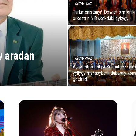
AÝDYM-SAZ
Türkmenistanyň Döwlet simfoniki
orkestriniň Bişkekdäki çykyşy
 aradan
AÝDYM-SAZ
Aşgabatda Italiýa Respublikasyny
ýyllygy mynasybetli dabaraly kon
geçirildi