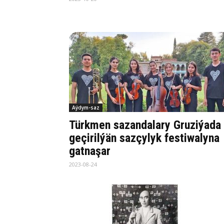
Aýdym-saz
Türkmen sazandalary Gruziýada
geçirilýän sazçylyk festiwalyna
gatnaşar
2023-08-24