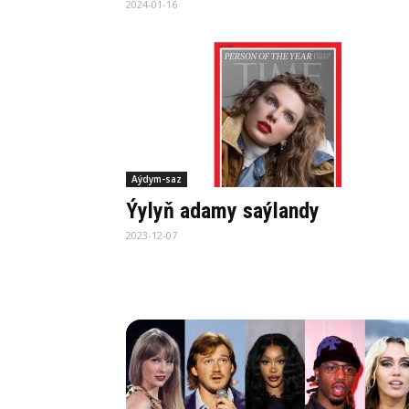
2024-01-16
Aýdym-saz
Ýylyň adamy saýlandy
2023-12-07