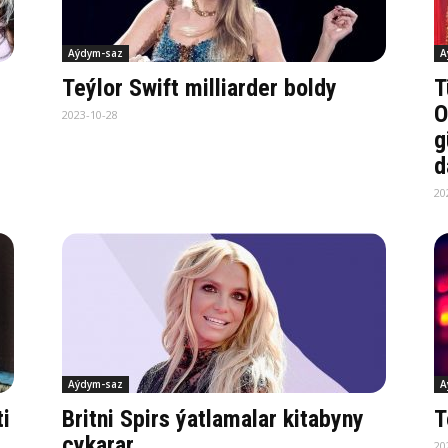
Aýdym-saz
A
Teýlor Swift milliarder boldy
T
O
2023-10-28
g
d
20
Aýdym-saz
A
i
Britni Spirs ýatlamalar kitabyny
T
çykarar
20