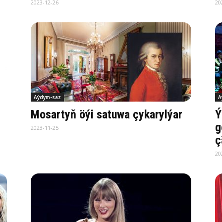
2023-12-26
20
Aýdym-saz
A
Mosartyň öýi satuwa çykarylýar
Ý
g
2023-11-25
ç
20