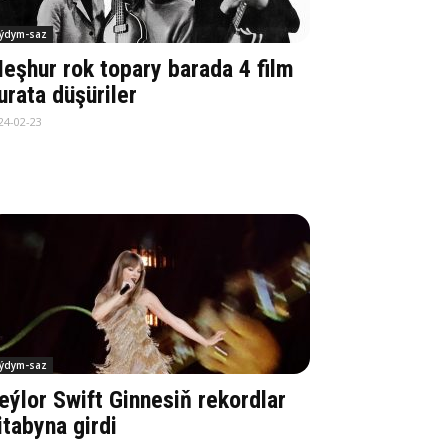
ýdym-saz
eşhur rok topary barada 4 film
urata düşüriler
24-02-23
ýdym-saz
eýlor Swift Ginnesiň rekordlar
itabyna girdi