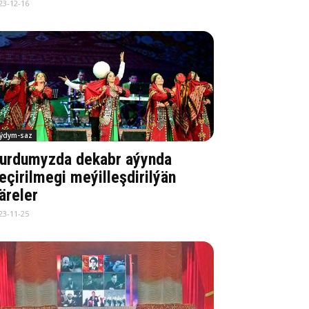
23-12-16
ýdym-saz
urdumyzda dekabr aýynda
eçirilmegi meýilleşdirilýän
äreler
23-11-25