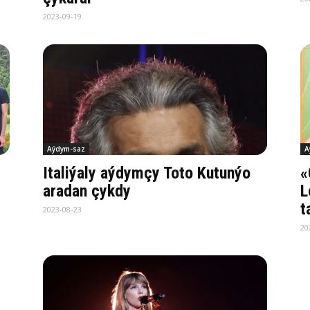
2023-09-19
Aýdym-saz
A
Italiýaly aýdymçy Toto Kutunýo
«
aradan çykdy
L
t
2023-08-23
20