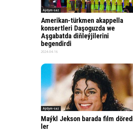
Aýdym-saz
Amerikan-türkmen akappella
konsertleri Daşoguzda we
Aşgabatda diňleýjilerini
begendirdi
2024-04-16
Aýdym-saz
Maýkl Jek­son ba­ra­da film dö­re­d
ler