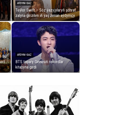
AÝDYM-SAZ
Teýlor Swift – Söz ýazyjylaryň şöhrat
zalyna girizilen iň ýaş zenan aýdymçy
AÝDYM-SAZ
ň 80
sert
BTS topary Ginnesiň rekordlar
kitabyna girdi