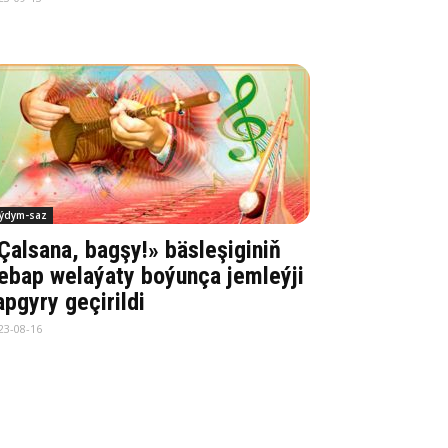
ýdym-saz
Çalsana, bagşy!» bäsleşiginiň
ebap welaýaty boýunça jemleýji
apgyry geçirildi
23-08-16