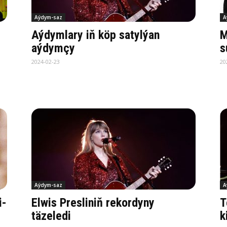
Aýdym-saz
A
Aýdymlary iň köp satylýan
M
aýdymçy
s
2024-02-23
20
Aýdym-saz
A
i­
Elwis Presliniň rekordyny
T
täzeledi
k