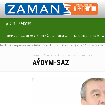
31.5
ASHGABAT
C
HABARLAR
WATAN WASPY
DÜNÝÄ TÄZELIKLERI
TEHNOLOGIÝA
EDEBIÝAT
iwersitet» döredildi
·
Germaniýada 1100 ýyllyk iň garry agaç tapyld
Esasy
Sungat
Aýdym-saz
Страница 2
AÝDYM-SAZ