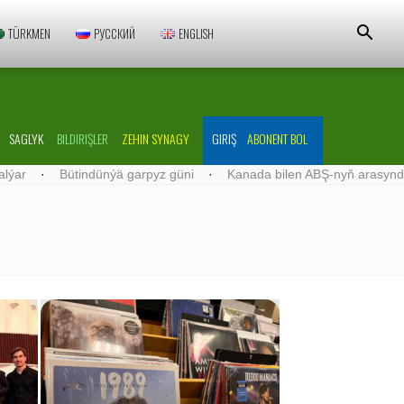
TÜRKMEN
РУССКИЙ
ENGLISH
SAGLYK
BILDIRIŞLER
ZEHIN SYNAGY
GIRIŞ
ABONENT BOL
dün­ýä gar­pyz gü­ni
·
Ka­na­da bilen ABŞ-nyň arasyndaky ilkinji köp­ri