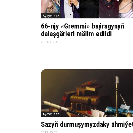
Aýdym-saz
66-njy «Gremmi» baýragynyň
dalaşgärleri mälim edildi
2023-11-14
Aýdym-saz
Sazyň durmuşymyzdaky ähmiýet
2023-10-20