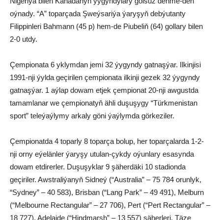
Nigeriýa bilen Kanadanyň ýygyndylary golsuz deňme-deň
oýnady. “A” toparçada Şweýsariýa ýaryşyň debýutanty
Filippinleri Bahmann (45 p) hem-de Piubeliň (64) gollary bilen
2-0 utdy.
Çempionata 6 yklymdan jemi 32 ýygyndy gatnaşýar. Ilkinjisi
1991-nji ýylda geçirilen çempionata ilkinji gezek 32 ýygyndy
gatnaşýar. 1 aýlap dowam etjek çempionat 20-nji awgustda
tamamlanar we çempionatyň ähli duşuşygy “Türkmenistan
sport” teleýaýlymy arkaly göni ýaýlymda görkeziler.
Çempionatda 4 toparly 8 toparça bolup, her toparçalarda 1-2-
nji orny eýelänler ýaryşy utulan-çykdy oýunlary esasynda
dowam etdirerler. Duşuşyklar 9 şäherdäki 10 stadionda
geçiriler. Awstraliýanyň Sidneý (“Australia” – 75 784 orunlyk,
“Sydney” – 40 583), Brisban (“Lang Park” – 49 491), Melburn
(“Melbourne Rectangular” – 27 706), Pert (“Pert Rectangular” –
18 727), Adelaide (“Hindmarsh” – 13 557) şäherleri, Täze