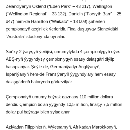
Zelandiýanyň Oklend (“Eden Park” – 43 217), Wellington
(“Wellington Regional” – 33 132), Danidin (“Forsyth Barr” – 25
947) hem-de Hamilton (“Waikato” – 18 009) şäherleri
çempionatyň geçiriljek ýerleridir. Final duşuşygy Sidneýdäki
“Australia” stadionynda oýnalar.
Soňky 2 ýaryşyň ýeňijisi, umumylykda 4 çempionlygyň eýesi
ABŞ-nyň ýygyndysy çempionlygyň esasy dalaşgäri diýlip
hasaplanýar. Şeýle-de, Germaniýadyr Angliýanyň,
Ispaniýanyň hem-de Fransiýanyň ýygyndylary hem esasy
dalaşgärleriň hatarynda görkezilýär.
Çempionatyň umumy baýrak gaznasy 110 million dollara
deňdir. Çempion bolan ýygyndy 10,5 million, finalçy 7,5 million
dollar pul baýragy bilen sylaglanar.
Aziýadan Filippinleriň, Wýetnamyň, Afrikadan Marokkonyň,