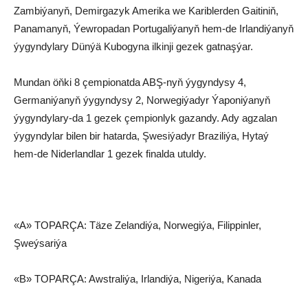
Zambiýanyň, Demirgazyk Amerika we Kariblerden Gaitiniň,
Panamanyň, Ýewropadan Portugaliýanyň hem-de Irlandiýanyň
ýygyndylary Dünýä Kubogyna ilkinji gezek gatnaşýar.
Mundan öňki 8 çempionatda ABŞ-nyň ýygyndysy 4,
Germaniýanyň ýygyndysy 2, Norwegiýadyr Ýaponiýanyň
ýygyndylary-da 1 gezek çempionlyk gazandy. Ady agzalan
ýygyndylar bilen bir hatarda, Şwesiýadyr Braziliýa, Hytaý
hem-de Niderlandlar 1 gezek finalda utuldy.
«A» TOPARÇA: Täze Zelandiýa, Norwegiýa, Filippinler,
Şweýsariýa
«B» TOPARÇA: Awstraliýa, Irlandiýa, Nigeriýa, Kanada