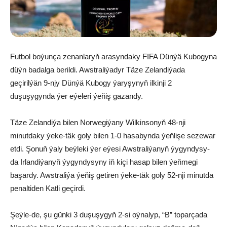
Futbol boýunça zenanlaryň arasyndaky FIFA Dünýä Kubogyna
düýn badalga berildi. Awstraliýadyr Täze Zelandiýada
geçirilýän 9-njy Dünýä Kubogy ýaryşynyň ilkinji 2
duşuşygynda ýer eýeleri ýeňiş gazandy.
Täze Zelandiýa bilen Norwegiýany Wilkinsonyň 48-nji
minutdaky ýeke-täk goly bilen 1-0 hasabynda ýeňlişe sezewar
etdi. Şonuň ýaly beýleki ýer eýesi Awstraliýanyň ýygyndysy-
da Irlandiýanyň ýygyndysyny iň kiçi hasap bilen ýeňmegi
başardy. Awstraliýa ýeňiş getiren ýeke-täk goly 52-nji minutda
penaltiden Katli geçirdi.
Şeýle-de, şu günki 3 duşuşygyň 2-si oýnalyp, “B” toparçada