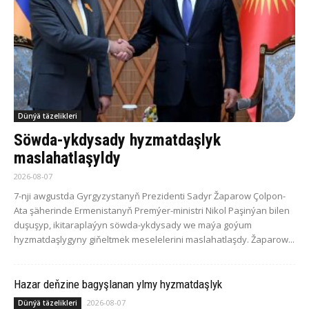
Dünýä täzelikleri
Söwda-ykdysady hyzmatdaşlyk
maslahatlaşyldy
2026-08-07
7-nji awgustda Gyrgyzystanyň Prezidenti Sadyr Žaparow Çolpon-
Ata şäherinde Ermenistanyň Premýer-ministri Nikol Paşinýan bilen
duşuşyp, ikitaraplaýyn söwda-ykdysady we maýa goýum
hyzmatdaşlygyny giňeltmek meselelerini maslahatlaşdy. Žaparow...
Hazar deňzine bagyşlanan ylmy hyzmatdaşlyk
2026-08-07
Dünýä täzelikleri