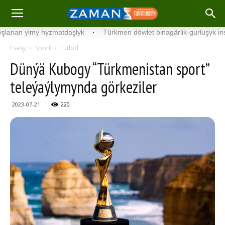
lmy hyzmatdaşlyk
·
Türkmen döwlet binagärlik-gurluşyk institutyny
Esasy
Sport
Futbol
Dünýä Kubogy “Türkmenistan sport”
teleýaýlymynda görkeziler
2023-07-21
220