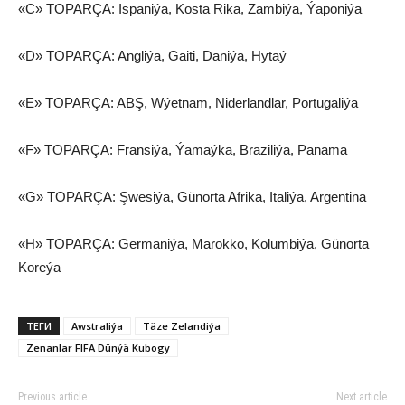
«C» TOPARÇA: Ispaniýa, Kosta Rika, Zambiýa, Ýaponiýa
«D» TOPARÇA: Angliýa, Gaiti, Daniýa, Hytaý
«E» TOPARÇA: ABŞ, Wýetnam, Niderlandlar, Portugaliýa
«F» TOPARÇA: Fransiýa, Ýamaýka, Braziliýa, Panama
«G» TOPARÇA: Şwesiýa, Günorta Afrika, Italiýa, Argentina
«H» TOPARÇA: Germaniýa, Marokko, Kolumbiýa, Günorta
Koreýa
ТЕГИ
Awstraliýa
Täze Zelandiýa
Zenanlar FIFA Dünýä Kubogy
Previous article
Next article