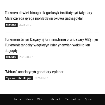
Türkmen döwlet binagärlik-gurluşyk institutynyň talyplary
Malaýziýada gysga möhletleýin okuwa gatnaşdylar
2026-08-07
Habarlar
Türkmenistanyň Daşary işler ministriniň orunbasary ABŞ-nyň
Türkmenistandaky wagtlaýyn işler ynanylan wekili bilen
duşuşdy
2026-08-07
Habarlar
“Airbus” uçarlarynyň ganatlary eplener
2026-08-07
Ylym we Tehnologiýa
Home
News
World
Lifehack
Technology
Sport