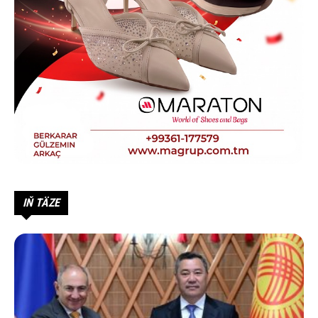
IŇ TÄZE