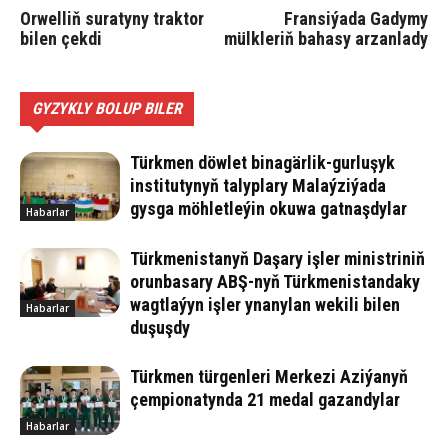
Orwelliň suratyny traktor
Fransiýada Gadymy
bilen çekdi
mülkleriň bahasy arzanlady
GYZYKLY BOLUP BILER
Türkmen döwlet binagärlik-gurluşyk
institutynyň talyplary Malaýziýada
gysga möhletleýin okuwa gatnaşdylar
Habarlar
Türkmenistanyň Daşary işler ministriniň
orunbasary ABŞ-nyň Türkmenistandaky
wagtlaýyn işler ynanylan wekili bilen
Habarlar
duşuşdy
Türkmen türgenleri Merkezi Aziýanyň
çempionatynda 21 medal gazandylar
Habarlar