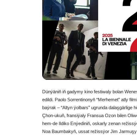
Dünýäniň iň gadymy kino festiwaly bolan Wenesi
edildi. Paolo Sorrentinonyň “Merhemet” atly film
baýrak – “Altyn ýolbars” ugrunda dalaşgärlige h
Çhon-ukuň, fransiýaly Fransua Ozon bilen Oliw
hem-de Ildiko Enýediniň, oskarly zenan režissý
Noa Baumbakyň, ussat režissýor Jim Jarmuşyň,