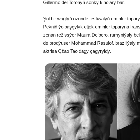
Gillermo del Toronyň soňky kinolary bar.
Şol bir wagtyň özünde festiwalyň eminler topar
Peýniň ýolbaşçylyk etjek eminler toparyna fransi
zenan režissýor Maura Delpero, rumyniýaly bell
de prodýuser Mohammad Rasulof, braziliýaly m
aktrisa Çžao Tao dagy çagyryldy.