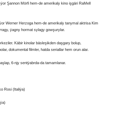
sýor Şannon Mörfi hem-de amerikaly kino işgäri RaMell
ýor Werner Herzoga hem-de amerikaly tanymal aktrisa Kim
ýragy, ýagny hormat sylagy gowşurylar.
eziler. Käbir kinolar bäsleşikden daşgary bolup,
olar, dokumental filmler, hatda seriallar hem orun alar.
a başlap, 6-njy sentýabrda-da tamamlanar.
o Rosi (Italiýa)
iýa)