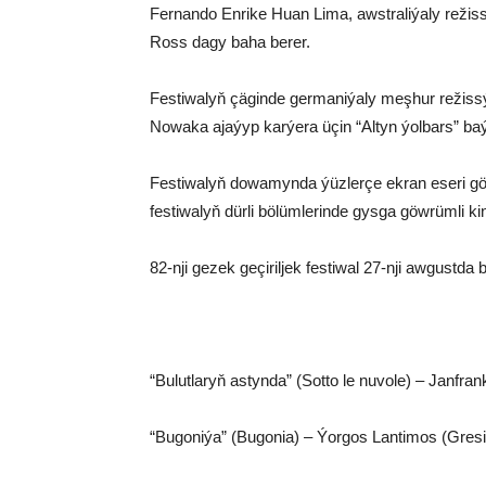
Fernando Enrike Huan Lima, awstraliýaly režis
Ross dagy baha berer.
Festiwalyň çäginde germaniýaly meşhur režiss
Nowaka ajaýyp karýera üçin “Altyn ýolbars” ba
Festiwalyň dowamynda ýüzlerçe ekran eseri görk
festiwalyň dürli bölümlerinde gysga göwrümli kin
82-nji gezek geçiriljek festiwal 27-nji awgustd
“Bulutlaryň astynda” (Sotto le nuvole) – Janfrank
“Bugoniýa” (Bugonia) – Ýorgos Lantimos (Gres