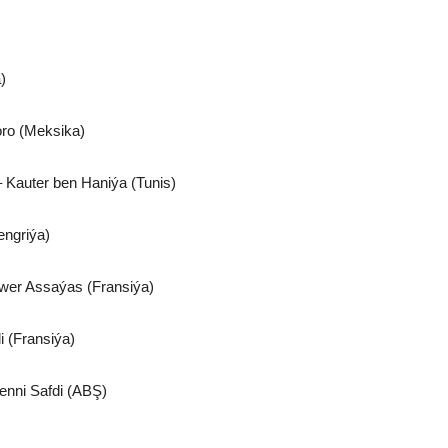
)
oro (Meksika)
– Kauter ben Haniýa (Tunis)
engriýa)
iwer Assaýas (Fransiýa)
i (Fransiýa)
nni Safdi (ABŞ)