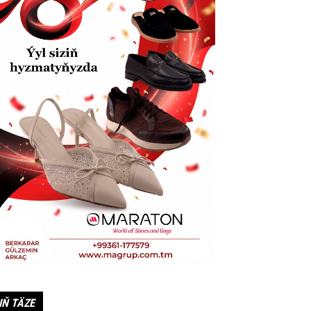
IŇ TÄZE