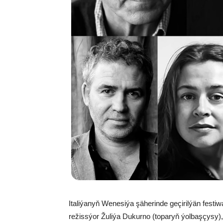
Italiýanyň Wenesiýa şäherinde geçirilýän festiwa
režissýor Žuliýa Dukurno (toparyň ýolbaşçysy), it