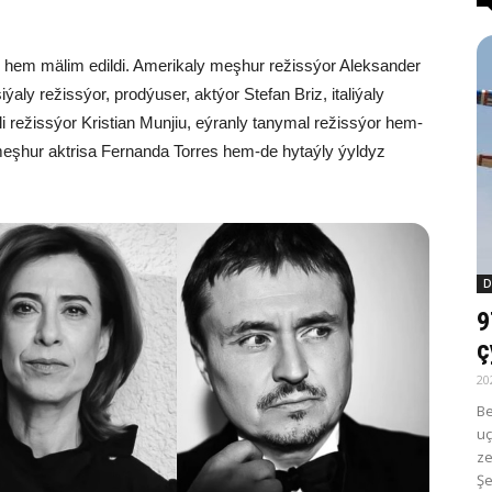
y hem mälim edildi. Amerikaly meşhur režissýor Aleksander
ýaly režissýor, prodýuser, aktýor Stefan Briz, italiýaly
i režissýor Kristian Munjiu, eýranly tanymal režissýor hem-
eşhur aktrisa Fernanda Torres hem-de hytaýly ýyldyz
D
9
ç
20
Be
uç
ze
Şe