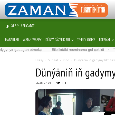
31.5
ASHGABAT
C
HABARLAR
WATAN WASPY
DÜNÝÄ TÄZELIKLERI
TEHNOLOGIÝA
EDEBIÝAT
n etmekçi
·
Bilelikdäki resminama gol çekildi
·
“Samarkand-2028” 
Esasy
Sungat
Kino
Dünýäniň iň gadymy film fest
Dünýäniň iň gadymy 
2025-07-26
115