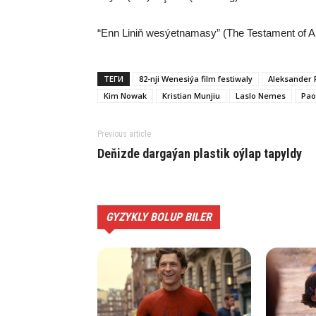
“Enn Liniň wesýetnamasy” (The Testament of A
ТЕГИ
82-nji Wenesiýa film festiwaly
Aleksander 
Kim Nowak
Kristian Munjiu
Laslo Nemes
Pao
Previous article
Deňizde dargaýan plastik oýlap tapyldy
GYZYKLY BOLUP BILER