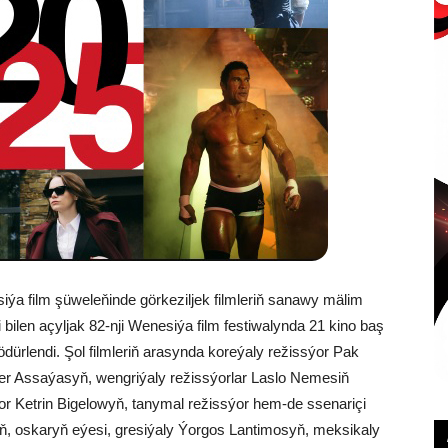
ýa film şüweleňinde görkeziljek filmleriň sanawy mälim
i bilen açyljak 82-nji Wenesiýa film festiwalynda 21 kino baş
ödürlendi. Şol filmleriň arasynda koreýaly režissýor Pak
er Assaýasyň, wengriýaly režissýorlar Laslo Nemesiň
or Ketrin Bigelowyň, tanymal režissýor hem-de ssenariçi
 oskaryň eýesi, gresiýaly Ýorgos Lantimosyň, meksikaly