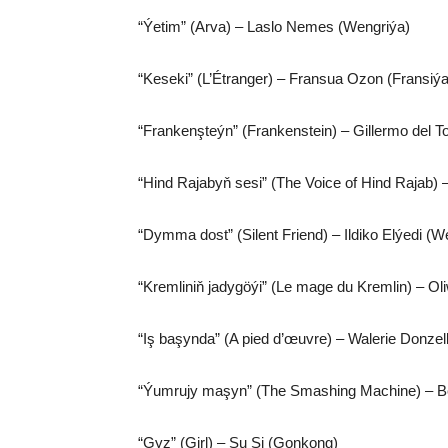
“Ýetim” (Arva) – Laslo Nemes (Wengriýa)
“Keseki” (L’Étranger) – Fransua Ozon (Fransiýa
“Frankenşteýn” (Frankenstein) – Gillermo del T
“Hind Rajabyň sesi” (The Voice of Hind Rajab) 
“Dymma dost” (Silent Friend) – Ildiko Elýedi (W
“Kremliniň jadygöýi” (Le mage du Kremlin) – Ol
“Iş başynda” (A pied d’œuvre) – Walerie Donzell
“Ýumrujy maşyn” (The Smashing Machine) – Be
“Gyz” (Girl) – Şu Si (Gonkong)