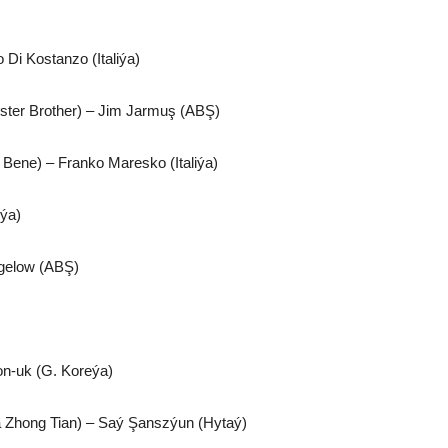
o Di Kostanzo (Italiýa)
ister Brother) – Jim Jarmuş (ABŞ)
r Bene) – Franko Maresko (Italiýa)
iýa)
igelow (ABŞ)
on-uk (G. Koreýa)
 Zhong Tian) – Saý Şanszýun (Hytaý)