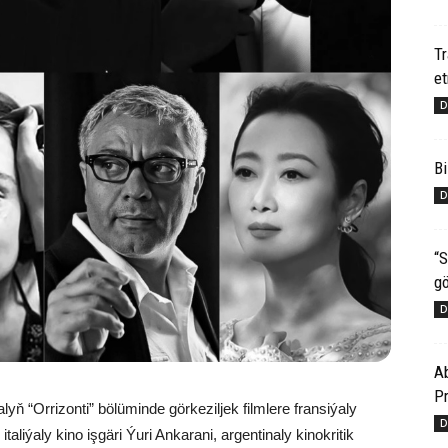
T
e
D
Bi
D
“S
gö
D
Ab
Pr
lyň “Orrizonti” bölüminde görkeziljek filmlere fransiýaly
D
aliýaly kino işgäri Ýuri Ankarani, argentinaly kinokritik