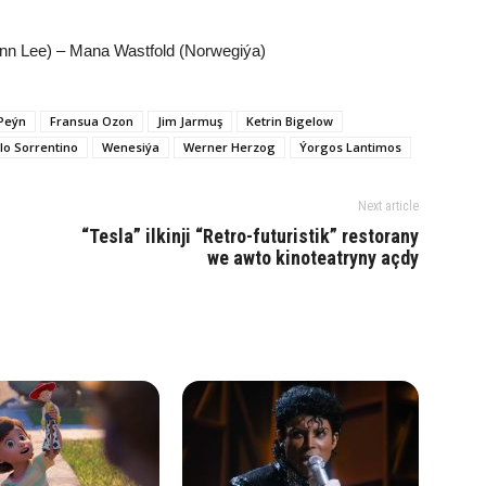
nn Lee) – Mana Wastfold (Norwegiýa)
Peýn
Fransua Ozon
Jim Jarmuş
Ketrin Bigelow
lo Sorrentino
Wenesiýa
Werner Herzog
Ýorgos Lantimos
Next article
“Tesla” ilkinji “Retro-futuristik” restorany
we awto kinoteatryny açdy