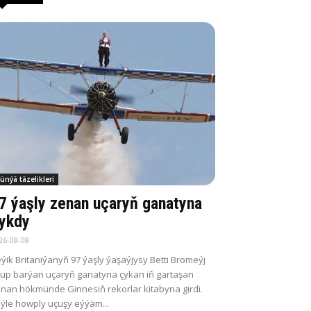
ünýä täzelikleri
7 ýaşly zenan uçaryň ganatyna
ykdy
26-08-08
ýik Britaniýanyň 97 ýaşly ýaşaýjysy Betti Bromeýj
up barýan uçaryň ganatyna çykan iň gartaşan
nan hökmünde Ginnesiň rekorlar kitabyna girdi.
ýle howply uçuşy eýýäm...