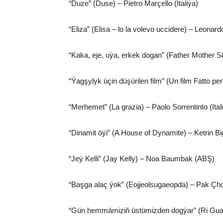
“Duze” (Duse) – Pietro Marçello (Italiýa)
“Eliza” (Elisa – lo la volevo uccidere) – Leonard
“Kaka, eje, uýa, erkek dogan” (Father Mother S
“Ýagşylyk üçin düşürilen film” (Un film Fatto pe
“Merhemet” (La grazia) – Paolo Sorrentinto (Ital
“Dinamit öýi” (A House of Dynamite) – Ketrin B
“Jeý Kelli” (Jay Kelly) – Noa Baumbak (ABŞ)
“Başga alaç ýok” (Eojjeolsugaeopda) – Pak Çh
“Gün hemmämiziň üstümizden dogýar” (Ri Gua