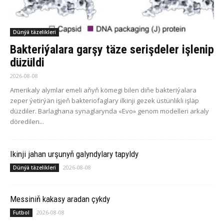
Dünýä täzelikleri
Bakteriýalara garşy täze serişdeler işlenip
düzüldi
2026-08-08
Amerikaly alymlar emeli aňyň kömegi bilen diňe bakteriýalara
zeper ýetirýän işjeň bakteriofaglary ilkinji gezek üstünlikli işläp
düzdiler. Barlaghana synaglarynda «Evo» genom modelleri arkaly
döredilen...
Ikinji jahan urşunyň galyndylary tapyldy
2026-08-08
Dünýä täzelikleri
Messiniň kakasy aradan çykdy
2026-08-08
Futbol