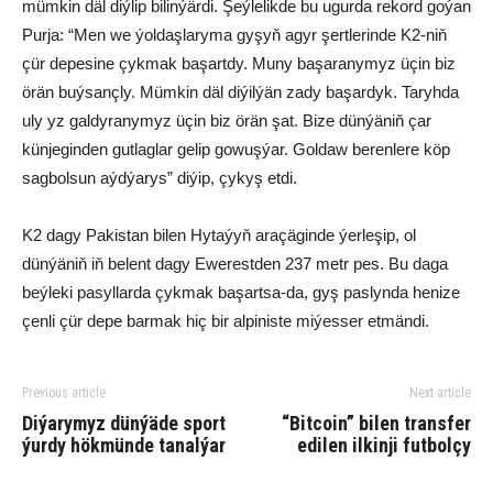
mümkin däl diýlip bilinýärdi. Şeýlelikde bu ugurda rekord goýan
Purja: “Men we ýoldaşlaryma gyşyň agyr şertlerinde K2-niň
çür depesine çykmak başartdy. Muny başaranymyz üçin biz
örän buýsançly. Mümkin däl diýilýän zady başardyk. Taryhda
uly yz galdyranymyz üçin biz örän şat. Bize dünýäniň çar
künjeginden gutlaglar gelip gowuşýar. Goldaw berenlere köp
sagbolsun aýdýarys” diýip, çykyş etdi.
K2 dagy Pakistan bilen Hytaýyň araçäginde ýerleşip, ol
dünýäniň iň belent dagy Ewerestden 237 metr pes. Bu daga
beýleki pasyllarda çykmak başartsa-da, gyş paslynda henize
çenli çür depe barmak hiç bir alpiniste miýesser etmändi.
Previous article
Next article
Diýarymyz dünýäde sport
“Bitcoin” bilen transfer
ýurdy hökmünde tanalýar
edilen ilkinji futbolçy