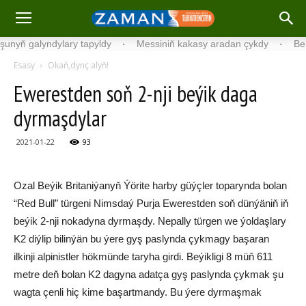
ň galyndylary tapyldy
·
Messiniň kakasy aradan çykdy
·
Belgiýad
Esasy
Okaň,dynç alyň!
Ewerestden soň 2-nji beýik daga
dyrmaşdylar
2021-01-22
93
Ozal Beýik Britaniýanyň Ýörite harby güýçler toparynda bolan
“Red Bull” türgeni Nimsdaý Purja Ewerestden soň dünýäniň iň
beýik 2-nji nokadyna dyrmaşdy. Nepally türgen we ýoldaşlary
K2 diýlip bilinýän bu ýere gyş paslynda çykmagy başaran
ilkinji alpinistler hökmünde taryha girdi. Beýikligi 8 müň 611
metre deň bolan K2 dagyna adatça gyş paslynda çykmak şu
wagta çenli hiç kime başartmandy. Bu ýere dyrmaşmak