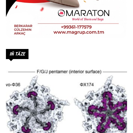
IŇ TÄZE