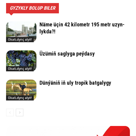
GYZYKLY BOLUP BILER
Nä­me üçin 42 ki­lo­metr 195 metr uzyn­
lyk­da?!
Okaň,dynç alyň!
Üzü­miň sag­ly­ga peý­da­sy
Okaň,dynç alyň!
Dün­ýä­niň iň uly tro­pik bat­ga­ly­gy
Okaň,dynç alyň!