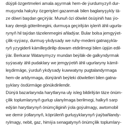
düýp­li öz­gert­me­le­ri ama­la aşyr­mak hem-de ýur­du­my­zyň dur­
mu­şyn­da ha­ky­ky öz­ge­riş­le­ri ga­zan­mak bi­len bag­la­ny­şyk­ly tä­
ze döw­ri baş­dan ge­çir­ýär. Mu­nuň özi döw­let ösü­şi­niň has ýo­
ka­ry de­re­jä gö­te­ril­me­gi­ni, dur­mu­şa ge­çi­ril­ýän iş­le­riň äh­li ugur­la­
ry­nyň hil taý­dan tä­ze­len­me­gi­ni aň­lad­ýar. Bu­lar bol­sa jem­gy­ýet­
çi­lik-sy­ýa­sy, dur­muş-yk­dy­sa­dy we ru­hy-me­de­ni gat­na­şyk­la­
ryň yzy­gi­der­li kä­mil­leş­di­ri­lip do­wam et­di­ril­me­gi bi­len üp­jün edil­
ýär. Ber­ka­rar Wa­ta­ny­my­zy mun­dan beý­läk-de gal­kyn­dyr­mak
sy­ýa­sa­ty äh­li pu­dak­la­ry we jem­gy­ýe­tiň äh­li ugur­la­ry­ny kä­mil­
leş­dir­mä­ge, ýur­duň yk­dy­sa­dy kuw­wa­ty­ny pug­ta­lan­dyr­ma­ga
hem-de art­dyr­ma­ga, dün­ýä­niň beý­le­ki döw­let­le­ri bi­len gat­na­
şyk­la­ry ös­dür­mä­ge gö­nük­dir­ilen­dir.
Dün­ýä ba­zar­la­ryn­da ha­ryt­la­ry­na uly is­leg bil­di­ril­ýän tä­ze önüm­
çi­lik top­lum­la­ry­nyň gur­lup ula­nyl­ma­ga be­ril­me­gi, hal­kyň sarp
ed­ýän ha­ryt­la­ry­nyň önüm­çi­li­gi­niň ýo­la go­ýul­ma­gy, aw­to­mo­bil
we de­mir ýol­la­ry­nyň, köp­rü­le­riň gur­lu­şyk­la­ry­nyň ýaý­baň­lan­dy­
ryl­ma­gy, ne­bit, gaz, hi­mi­ýa se­na­ga­ty­nyň önüm­çi­lik top­lum­la­ry­