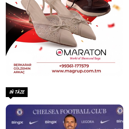
IŇ TÄZE