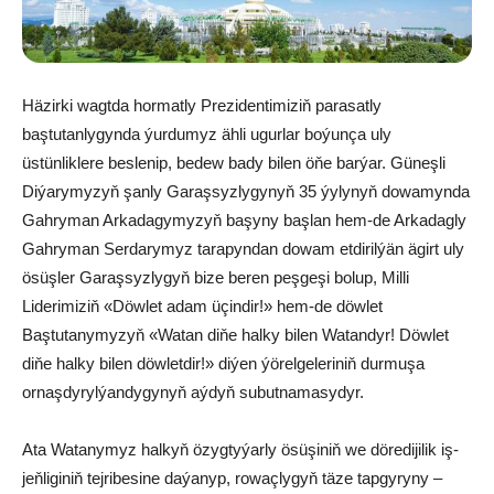
Häzirki wagtda hormatly Prezidentimiziň parasatly
baştutanlygynda ýurdumyz ähli ugurlar boýunça uly
üstünliklere beslenip, bedew bady bilen öňe barýar. Güneşli
Diýarymyzyň şanly Garaşsyzlygynyň 35 ýylynyň dowamynda
Gahryman Arkadagymyzyň başyny başlan hem-de Arkadagly
Gahryman Serdarymyz tarapyndan dowam etdirilýän ägirt uly
ösüşler Garaşsyzlygyň bize beren peşgeşi bolup, Milli
Liderimiziň «Döwlet adam üçindir!» hem-de döwlet
Baştutanymyzyň «Watan diňe halky bilen Watandyr! Döwlet
diňe halky bilen döwletdir!» diýen ýörelgeleriniň durmuşa
ornaşdyrylýandygynyň aýdyň subutnamasydyr.
Ata Wa­ta­ny­myz hal­kyň özyg­ty­ýar­ly ösü­şi­niň we dö­re­di­ji­lik iş­
jeň­li­gi­niň tej­ri­be­si­ne da­ýa­nyp, ro­waç­ly­gyň tä­ze tap­gy­ry­ny –