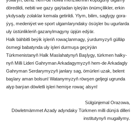
dö­re­dil­di, ne­bi­ti we ga­zy gaý­ta­dan iş­le­ýän önüm­çi­lik­ler, er­kin
yk­dy­sa­dy zo­lak­lar ke­ma­la ge­ti­ril­di. Ylym, bi­lim, sag­ly­gy go­ra­
ýyş, me­de­ni­ýet we sport ul­gam­la­ryn­da­ky ösüş­ler bu ugur­lar­da
uly üs­tün­lik­le­riň ga­za­nyl­ma­gy­ny üp­jün ed­ýär.
Halk bäh­bit­li be­ýik iş­le­riň ro­waç­lan­ma­gy, ýur­du­my­zyň gül­läp
ös­me­gi ba­ba­tyn­da uly iş­le­ri dur­mu­şa ge­çir­ýän
Türkmenistanyň Halk Maslahatynyň Başlygy, türk­men hal­ky­
nyň Milli Lideri Gahryman Arkadagymyzyň hem-de Arkadagly
Gahryman Serdarymyzyň jan­la­ry sag, ömür­le­ri uzak, be­lent
baş­la­ry aman bol­sun! Wa­ta­ny­my­zyň röw­şen gel­je­gi ug­run­da
alyp bar­ýan döw­let­li iş­le­ri he­mi­şe ro­waç al­syn!
Sülgünjemal Orazowa,
Döwletmämmet Azady adyndaky Türkmen milli dünýä dilleri
institutynyň mugallymy.