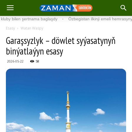
ilen şertnama baglaşdy
·
Özbegistan ilkinji emeli hemrasyny uçurdy
Esasy
Watan Waspy
Garaşsyzlyk – döwlet syýasatynyň
binýatlaýyn esasy
2026-05-22
58