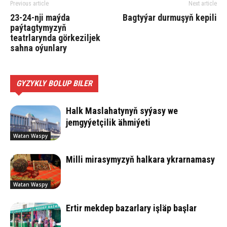
Previous article
Next article
23-24-nji maýda
Bagtyýar durmuşyň kepili
paýtagtymyzyň
teatrlarynda görkeziljek
sahna oýunlary
GYZYKLY BOLUP BILER
Halk Maslahatynyň syýasy we
jemgyýetçilik ähmiýeti
Watan Waspy
Milli mirasymyzyň halkara ykrarnamasy
Watan Waspy
Ertir mekdep bazarlary işläp başlar