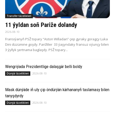
Transfer täzelikleri
11 ýyldan soň Pariže dolandy
2026-08-10
Fransiýanyň PSŽ topary “Aston Willadan” çep gyraky goragçy Luka
Dini düzümine goşdy. Parižliler 33 ýaşyndaky fransuz oýunçy bilen
3 ýyllyk şertnama baglaşdy. PSŽ topary...
Wengriýada Prezidentlige dalaşgär belli boldy
2026-08-10
Dünýä täzelikleri
Mask dünýäde iň uly çip öndürýän kärhananyň taslamasy bilen
tanyşdyrdy
2026-08-10
Dünýä täzelikleri