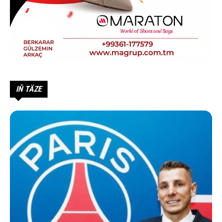
IŇ TÄZE