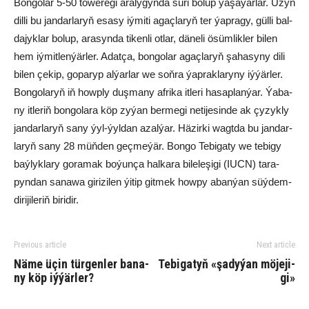
Bon­go­lar 5-50 tö­we­re­gi ara­ly­gyn­da sü­ri bo­lup ýa­şa­ýar­lar. Uzyn
dil­li bu jan­dar­la­ryň esa­sy iý­mi­ti agaç­la­ryň ter ýap­ra­gy, gül­li bal­
da­jyk­lar bo­lup, ara­syn­da ti­ken­li ot­lar, dä­ne­li ösüm­lik­ler bi­len
hem iý­mit­len­ýär­ler. Adat­ça, bon­go­lar agaç­la­ryň şa­ha­sy­ny di­li
bi­len çe­kip, go­pa­ryp al­ýar­lar we soň­ra ýap­rak­la­ry­ny iý­ýär­ler.
Bon­go­la­ryň iň howp­ly duş­ma­ny af­ri­ka it­le­ri ha­sap­lan­ýar. Ýa­ba­
ny it­le­riň bon­go­la­ra köp zy­ýan ber­me­gi ne­ti­je­sin­de ak çy­zyk­ly
jan­dar­la­ryň sa­ny ýyl-ýyl­dan azal­ýar. Hä­zir­ki wagt­da bu jan­dar­
la­ryň sa­ny 28 müň­den geç­me­ýär. Bon­go Te­bi­ga­ty we te­bi­gy
baý­lyk­la­ry go­ra­mak bo­ýun­ça hal­ka­ra bi­le­le­şi­gi (IUCN) ta­ra­
pyn­dan sa­na­wa gi­ri­zi­len ýi­tip git­mek how­py aban­ýan süý­dem­
di­ri­ji­le­riň bi­ri­dir.
Previous article
Next article
Nä­me üçin tür­gen­ler ba­na­
Te­bi­ga­tyň «şa­dy­ýan mö­je­ji­
ny köp iý­ýärler?
gi»