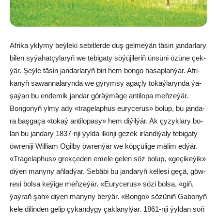
Af­ri­ka yk­ly­my beý­le­ki se­bit­ler­de duş gel­me­ýän tä­sin jan­dar­la­ry
bi­len sy­ýa­hat­çy­la­ryň we te­bi­ga­ty sö­ýü­ji­le­riň ün­sü­ni özü­ne çek­
ýär. Şeý­le tä­sin jan­dar­la­ryň bi­ri hem bon­go ha­sap­lan­ýar. Af­ri­
ka­nyň sa­wan­na­la­ryn­da we gy­rym­sy agaç­ly to­kaý­la­ryn­da ýa­
şa­ýan bu en­de­mik jan­dar gö­räý­mä­ge an­ti­lo­pa meň­ze­ýär.
Bon­go­nyň yl­my ady «tra­ge­lap­hus eurycerus» bo­lup, bu jan­da­
ra baş­ga­ça «to­kaý an­ti­lo­pa­sy» hem di­ýil­ýär. Ak çy­zyk­la­ry bo­
lan bu jan­da­ry 1837-nji ýyl­da il­kin­ji ge­zek ir­lan­di­ýa­ly te­bi­ga­ty
öw­re­ni­ji Wil­li­am Ogil­by öw­ren­ýär we köp­çü­li­ge mä­lim ed­ýär.
«Tra­ge­lap­hus» grek­çe­den eme­le ge­len söz bo­lup, «ge­çi­ke­ýik»
di­ýen ma­ny­ny aň­lad­ýar. Se­bä­bi bu jan­da­ryň kel­le­si ge­çä, göw­
re­si bol­sa ke­ýi­ge meň­ze­ýär. «Eurycerus» sö­zi bol­sa, «giň,
ýaý­raň şah» di­ýen ma­ny­ny ber­ýär. «Bon­go» sö­zü­niň Ga­bo­nyň
ke­le di­lin­den ge­lip çy­kan­dy­gy çak­la­nyl­ýar. 1861-nji ýyl­dan soň