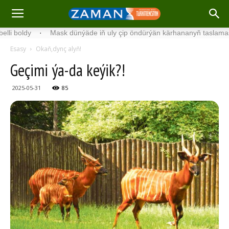
ldy
·
Mask dünýäde iň uly çip öndürýän kärhananyň taslamasy bilen
Esasy
Okaň,dynç alyň!
Ge­çi­mi ýa-da ke­ýik?!
2025-05-31
85