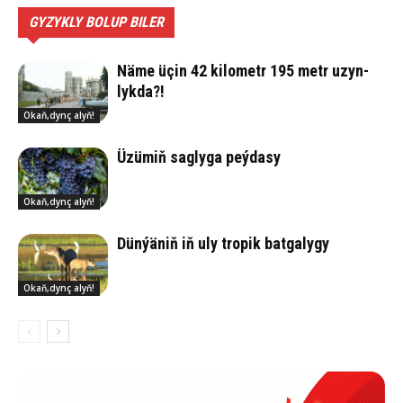
GYZYKLY BOLUP BILER
Nä­me üçin 42 ki­lo­metr 195 metr uzyn­
lyk­da?!
Okaň,dynç alyň!
Üzü­miň sag­ly­ga peý­da­sy
Okaň,dynç alyň!
Dün­ýä­niň iň uly tro­pik bat­ga­ly­gy
Okaň,dynç alyň!