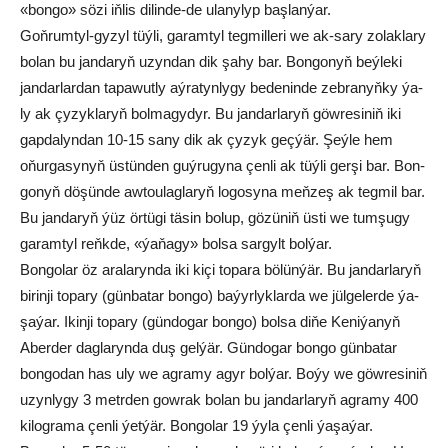
«bon­go» sö­zi iň­lis di­lin­de-de ula­ny­lyp baş­lan­ýar.
Goň­rum­tyl-gy­zyl tüý­li, ga­ram­tyl teg­mil­le­ri we ak-sa­ry zo­lak­la­ry
bo­lan bu jan­da­ryň uzyn­dan dik şa­hy bar. Bon­go­nyň beý­le­ki
jan­dar­lar­dan ta­pa­wut­ly aý­ra­tyn­ly­gy be­de­nin­de zeb­ra­nyň­ky ýa­
ly ak çy­zyk­la­ryň bol­ma­gy­dyr. Bu jan­dar­la­ryň göw­re­si­niň iki
gap­da­lyn­dan 10-15 sa­ny dik ak çy­zyk geç­ýär. Şeý­le hem
oňur­ga­synyň üs­tün­den guý­ru­gy­na çen­li ak tüý­li ger­şi bar. Bon­
go­nyň dö­şün­de aw­tou­lag­la­ryň lo­go­sy­na meň­zeş ak teg­mil bar.
Bu jan­da­ryň ýüz ör­tü­gi tä­sin bo­lup, gö­zü­niň üs­ti we tum­şu­gy
ga­ram­tyl reňk­de, «ýa­ňa­gy» bol­sa sar­gylt bol­ýar.
Bon­go­lar öz ara­la­ryn­da iki ki­çi to­pa­ra bö­lün­ýär. Bu jan­dar­la­ryň
bi­rin­ji to­pa­ry (gün­ba­tar bon­go) ba­ýyr­lyk­lar­da we jül­ge­ler­de ýa­
şa­ýar. Ikin­ji to­pa­ry (gün­do­gar bon­go) bol­sa di­ňe Ke­ni­ýa­nyň
Aber­der dag­la­ryn­da duş gel­ýär. Gün­do­gar bon­go gün­ba­tar
bon­go­dan has uly we ag­ra­my agyr bol­ýar. Bo­ýy we göw­re­si­niň
uzyn­ly­gy 3 metr­den gow­rak bo­lan bu jan­dar­la­ryň ag­ra­my 400
ki­log­ra­ma çen­li ýet­ýär. Bon­go­lar 19 ýy­la çen­li ýa­şa­ýar.