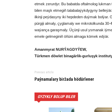
etmek ze­rur­dyr. Bu ba­bat­da of­tal­mo­log luk­man ta
bi­len maşk et­me­giň ta­la­ba­la­ýyk­dy­gy­ny bel­le­ý
il­kin­ji peýdasyny iki hep­de­den duý­mak bol­ýar. Gö­r
pür­gi­ji al­ma­ly, çyg­la­ma­ly we mik­ro­tol­kun­da 
wa­ýan­ça ga­raş­ma­ly. Üçün­ji usul ys­ma­nak­ iýmekd
eme­le gel­me­gi­niň öňü­ni al­ma­ga kö­mek ed­ýär.
Aman­my­rat NUR­ÝAG­DY­ÝEW,
Türk­men döw­let bi­na­gär­lik-gur­lu­şyk ins­ti­tu­ty
Previous article
Paý­na­ma­la­ry bir­ža­da hö­dür­le­ner
GYZYKLY BOLUP BILER