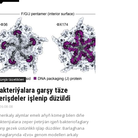
ünýä täzelikleri
akteriýalara garşy täze
erişdeler işlenip düzüldi
26-08-08
erikaly alymlar emeli aňyň kömegi bilen diňe
kteriýalara zeper ýetirýän işjeň bakteriofaglary
kinji gezek üstünlikli işläp düzdiler. Barlaghana
naglarynda «Evo» genom modelleri arkaly