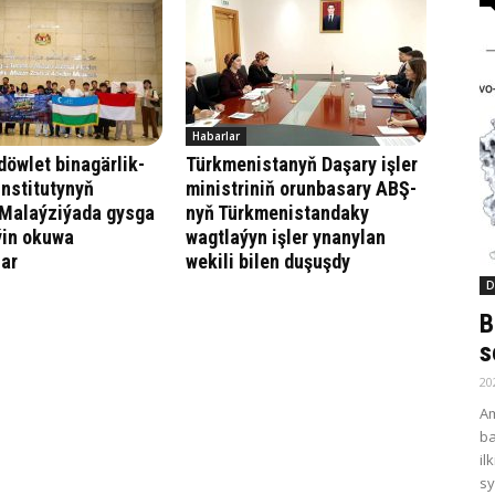
Habarlar
öwlet binagärlik-
Türkmenistanyň Daşary işler
institutynyň
ministriniň orunbasary ABŞ-
 Malaýziýada gysga
nyň Türkmenistandaky
ýin okuwa
wagtlaýyn işler ynanylan
lar
wekili bilen duşuşdy
D
B
s
20
Am
ba
il
sy