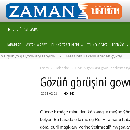
31.5
ASHGABAT
C
HABARLAR
WATAN WASPY
DÜNÝÄ TÄZELIKLERI
TEHNOLOGIÝA
EDEBIÝAT
unyň galyndylary tapyldy
·
Messiniň kakasy aradan çykdy
·
Belgi
Esasy
Habarlar
Gö­züň gö­rü­şi­ni go­wu­lan­dyr­ma­gyň
Gö­züň gö­rü­şi­ni go­w
2021-02-26
140
Gün­de bir­nä­çe mi­nut­dan köp wagt al­ma­ýan ýö­ne­
bol­ýar. Bu ba­ra­da of­tal­mo­log Rui Hi­ra­ma­su ha­ba
gö­rä, dür­li maşk­lary ýe­ri­ne ýe­ti­rmegiň myş­sa­la­r