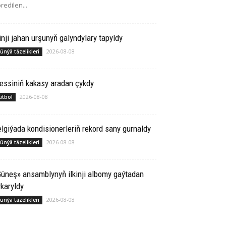
redilen...
inji jahan urşunyň galyndylary tapyldy
2026-08-08
ünýä täzelikleri
essiniň kakasy aradan çykdy
2026-08-08
utbol
lgiýada kondisionerleriň rekord sany gurnaldy
2026-08-08
ünýä täzelikleri
üneş» ansamblynyň ilkinji albomy gaýtadan
karyldy
2026-08-08
ünýä täzelikleri