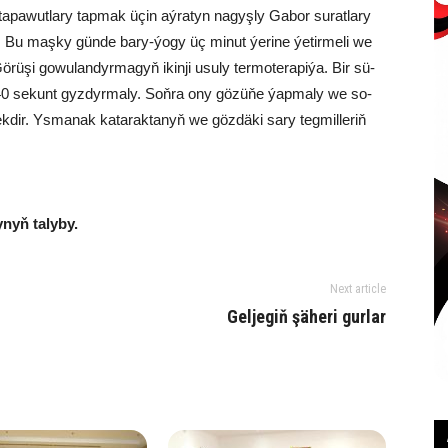
­pa­wut­la­ry tap­mak üçin aý­ra­tyn na­gyş­ly Ga­bor su­rat­la­ry
är. Bu maş­ky gün­de ba­ry-ýo­gy üç mi­nut ýe­ri­ne ýe­ti­r­me­li we
ü­şi go­wu­lan­dyr­ma­gyň ikin­ji usu­ly ter­mo­te­ra­pi­ýa. Bir sü­
30-40 se­kunt gyz­dyr­ma­ly. Soň­ra ony gö­zü­ňe ýap­ma­ly we so­
ir. Ys­ma­nak ka­ta­rak­ta­nyň we göz­dä­ki sa­ry teg­mil­le­riň
­nyň ta­ly­by.
Next article
Gel­je­giň şä­he­ri gur­lar