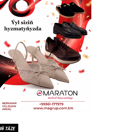
IŇ TÄZE