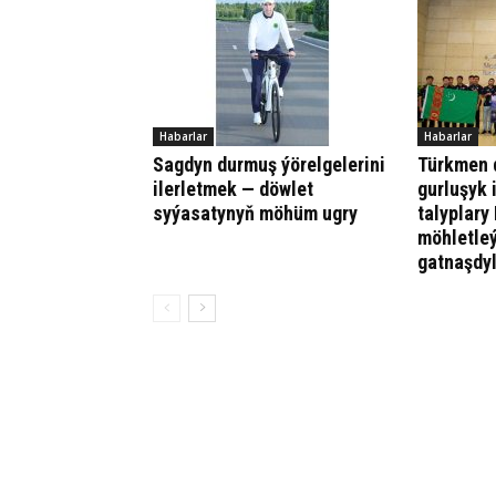
Habarlar
Habarlar
Sagdyn durmuş ýörelgelerini
Türkmen d
ilerletmek — döwlet
gurluşyk 
syýasatynyň möhüm ugry
talyplary
möhletle
gatnaşdy