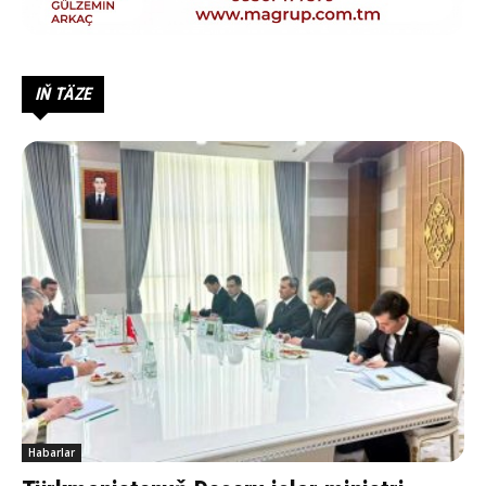
IŇ TÄZE
Habarlar