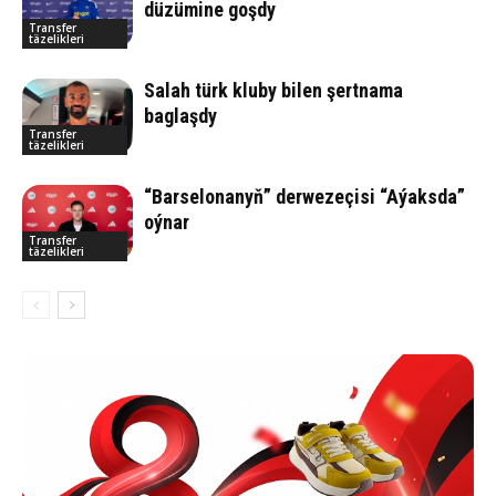
düzümine goşdy
Transfer
täzelikleri
Salah türk kluby bilen şertnama
baglaşdy
Transfer
täzelikleri
“Barselonanyň” derwezeçisi “Aýaksda”
oýnar
Transfer
täzelikleri