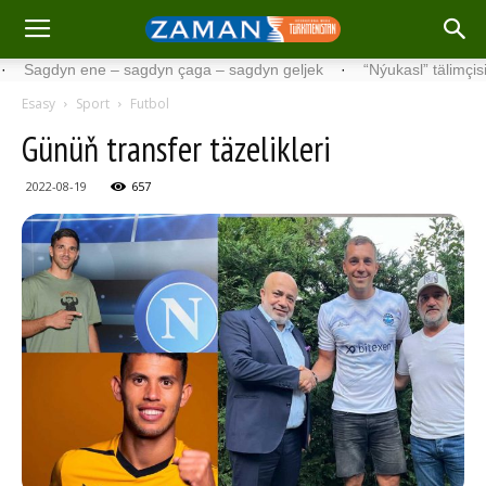
yn ene – sagdyn çaga – sagdyn geljek
·
“Nýukasl” tälimçisini täzel
Esasy
Sport
Futbol
Günüň transfer täzelikleri
2022-08-19
657