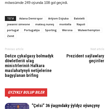
möwsümde 249 oýunda 108 gol geçirdi.
ТЕГИ
Adana Demirspor
Artýom Dzýuba
Balotelli
jowanni simeone
mateuş nuneş
montella
Napoli
portugal
Portugaliýa
Sporting
Werona
Wulwerhempton
Zenit
Previous article
Next article
Deňze çykalgasy bolmadyk
Prezident saýlawlary
döwletleriň ulag
geçiriler
ministrleriniň Halkara
maslahatynyň netijelerine
bagyşlanan brifing
GYZYKLY BOLUP BILER
“Çelsi” 36 ýaşyndaky ýyldyz oýunçyny