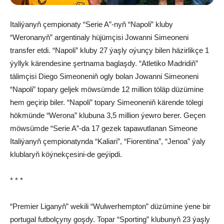
Italiýanyň çempionaty “Serie A”-nyň “Napoli” kluby
“Weronanyň” argentinaly hüjümçisi Jowanni Simeoneni
transfer etdi. “Napoli” kluby 27 ýaşly oýunçy bilen häzirlikçe 1
ýyllyk kärendesine şertnama baglaşdy. “Atletiko Madridiň”
tälimçisi Diego Simeoneniň ogly bolan Jowanni Simeoneni
“Napoli” topary geljek möwsümde 12 million töläp düzümine
hem geçirip biler. “Napoli” topary Simeoneniň kärende tölegi
hökmünde “Werona” klubuna 3,5 million ýewro berer. Geçen
möwsümde “Serie A”-da 17 gezek tapawutlanan Simeone
Italiýanyň çempionatynda “Kaliari”, “Fiorentina”, “Jenoa” ýaly
klublaryň köýnekçesini-de geýipdi.
* * *
“Premier Liganyň” wekili “Wulwerhempton” düzümine ýene bir
portugal futbolçyny goşdy. Topar “Sporting” klubunyň 23 ýaşly