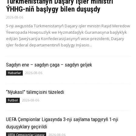
Türkmenistanyň Daşary işler ministri
ÝHHG-niň başlygy bilen duşuşdy
2026-08-06
5-nji awgustda Türkmenistanyň Daşary işler ministri Raşid Meredow
Ýewropada Howpsuzlyk we Hyzmatdaşlyk Guramasyna başlyklyk
edýän Şweýsariýa Konfederasiýasynyň wise-prezidenti, Daşary
işler federal departamentiniň başlygy Inýasio...
Sagdyn ene – sagdyn çaga – sagdyn geljek
2026-08-06
Habarlar
“Nýukasl” tälimçisini täzeledi
2026-08-06
Futbol
UEFA Çempionlar Ligasynda 3-nji saýlama tapgyryň 1-nji
duşuşyklary geçirildi
2026-08-06
UEFA Çempionlar Ligasy