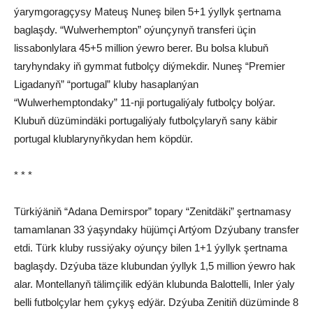
ýarymgoragçysy Mateuş Nuneş bilen 5+1 ýyllyk şertnama
baglaşdy. “Wulwerhempton” oýunçynyň transferi üçin
lissabonlylara 45+5 million ýewro berer. Bu bolsa klubuň
taryhyndaky iň gymmat futbolçy diýmekdir. Nuneş “Premier
Ligadanyň” “portugal” kluby hasaplanýan
“Wulwerhemptondaky” 11-nji portugaliýaly futbolçy bolýar.
Klubuň düzümindäki portugaliýaly futbolçylaryň sany käbir
portugal klublarynyňkydan hem köpdür.
* * *
Türkiýäniň “Adana Demirspor” topary “Zenitdäki” şertnamasy
tamamlanan 33 ýaşyndaky hüjümçi Artýom Dzýubany transfer
etdi. Türk kluby russiýaky oýunçy bilen 1+1 ýyllyk şertnama
baglaşdy. Dzýuba täze klubundan ýyllyk 1,5 million ýewro hak
alar. Montellanyň tälimçilik edýän klubunda Balottelli, Inler ýaly
belli futbolçylar hem çykyş edýär. Dzýuba Zenitiň düzüminde 8