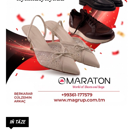
IŇ TÄZE