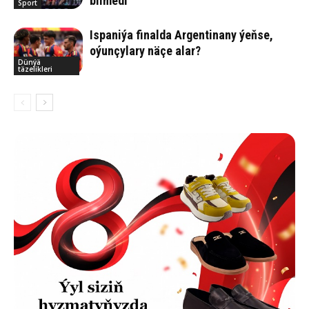
bilmedi
Sport
Ispaniýa finalda Argentinany ýeňse,
oýunçylary näçe alar?
Dünýä
täzelikleri