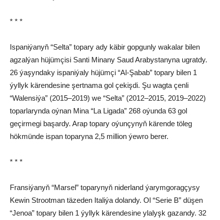
* * *
Ispaniýanyň “Selta” topary ady käbir gopgunly wakalar bilen
agzalýan hüjümçisi Santi Minany Saud Arabystanyna ugratdy.
26 ýaşyndaky ispaniýaly hüjümçi “Al-Şabab” topary bilen 1
ýyllyk kärendesine şertnama gol çekişdi. Şu wagta çenli
“Walensiýa” (2015–2019) we “Selta” (2012–2015, 2019–2022)
toparlarynda oýnan Mina “La Ligada” 268 oýunda 63 gol
geçirmegi başardy. Arap topary oýunçynyň kärende töleg
hökmünde ispan toparyna 2,5 million ýewro berer.
* * *
Fransiýanyň “Marsel” toparynyň niderland ýarymgoragçysy
Kewin Strootman täzeden Italiýa dolandy. Ol “Serie B” düşen
“Jenoa” topary bilen 1 ýyllyk kärendesine ylalyşk gazandy. 32