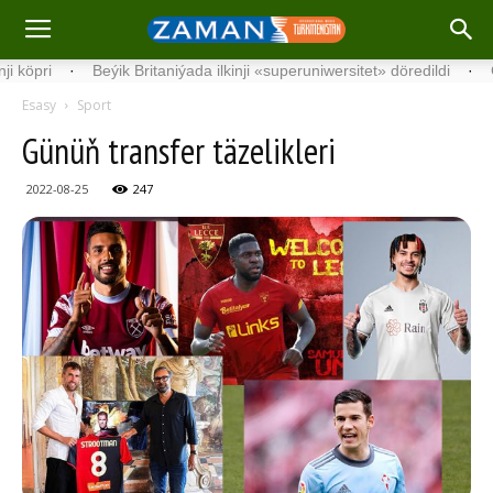
·
Beýik Britaniýada ilkinji «superuniwersitet» döredildi
·
Germani
Esasy
Sport
Günüň transfer täzelikleri
2022-08-25
247