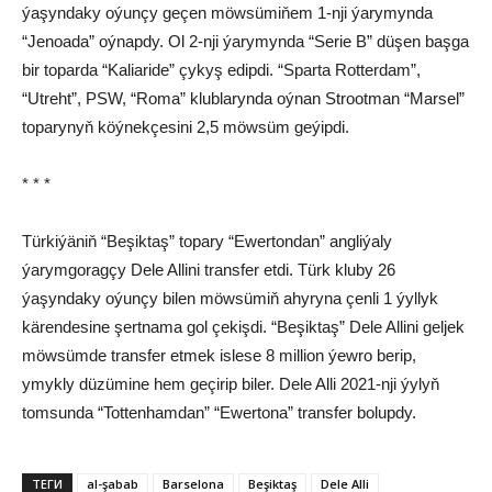
ýaşyndaky oýunçy geçen möwsümiňem 1-nji ýarymynda
“Jenoada” oýnapdy. Ol 2-nji ýarymynda “Serie B” düşen başga
bir toparda “Kaliaride” çykyş edipdi. “Sparta Rotterdam”,
“Utreht”, PSW, “Roma” klublarynda oýnan Strootman “Marsel”
toparynyň köýnekçesini 2,5 möwsüm geýipdi.
* * *
Türkiýäniň “Beşiktaş” topary “Ewertondan” angliýaly
ýarymgoragçy Dele Allini transfer etdi. Türk kluby 26
ýaşyndaky oýunçy bilen möwsümiň ahyryna çenli 1 ýyllyk
kärendesine şertnama gol çekişdi. “Beşiktaş” Dele Allini geljek
möwsümde transfer etmek islese 8 million ýewro berip,
ymykly düzümine hem geçirip biler. Dele Alli 2021-nji ýylyň
tomsunda “Tottenhamdan” “Ewertona” transfer bolupdy.
ТЕГИ
al-şabab
Barselona
Beşiktaş
Dele Alli