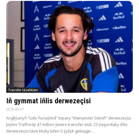
Transfer täzelikleri
Iň gymmat iňlis derwezeçisi
2026-08-07
Angliýanyň “Lids Ýunaýted” topary “Mançester Sitiniň” derwezeçisi
Jeýms Traffordy 47 million ýewro transfer etdi. 23 ýaşyndaky iňlis
derwezeçisi täze kluby bilen 5 ýyllyk geleşige...