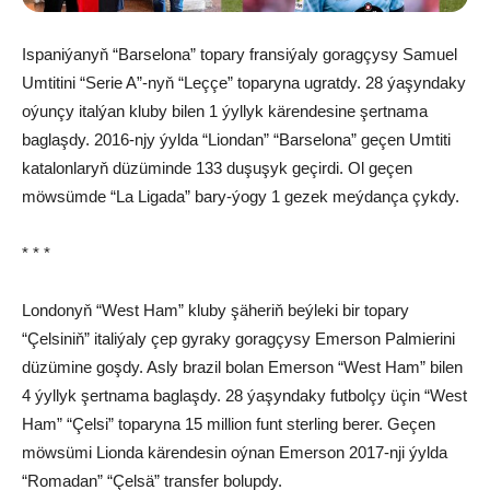
Ispaniýanyň “Barselona” topary fransiýaly goragçysy Samuel
Umtitini “Serie A”-nyň “Leççe” toparyna ugratdy. 28 ýaşyndaky
oýunçy italýan kluby bilen 1 ýyllyk kärendesine şertnama
baglaşdy. 2016-njy ýylda “Liondan” “Barselona” geçen Umtiti
katalonlaryň düzüminde 133 duşuşyk geçirdi. Ol geçen
möwsümde “La Ligada” bary-ýogy 1 gezek meýdança çykdy.
* * *
Londonyň “West Ham” kluby şäheriň beýleki bir topary
“Çelsiniň” italiýaly çep gyraky goragçysy Emerson Palmierini
düzümine goşdy. Asly brazil bolan Emerson “West Ham” bilen
4 ýyllyk şertnama baglaşdy. 28 ýaşyndaky futbolçy üçin “West
Ham” “Çelsi” toparyna 15 million funt sterling berer. Geçen
möwsümi Lionda kärendesin oýnan Emerson 2017-nji ýylda
“Romadan” “Çelsä” transfer bolupdy.