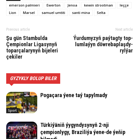
emerson palmieri
Ewerton
Jenoa
kewin strootman
leççe
Lion
Marsel
samuel umtiti
santi mina
Selta
Previous article
Next article
Şu gün Stambulda
Ýur­du­my­zyň paý­tag­ty top­
Çempionlar Ligasynyň
lum­la­ýyn döw­re­bap­laş­dy­
toparçalarynyň bijeleri
ryl­ýar
çekiler
GYZYKLY BOLUP BILER
Pogaçara ýene taý tapylmady
Sport
Türkiýäniň ýygyndysynyň 2-nji
çempionlygy, Braziliýa ýene-de ýeňip