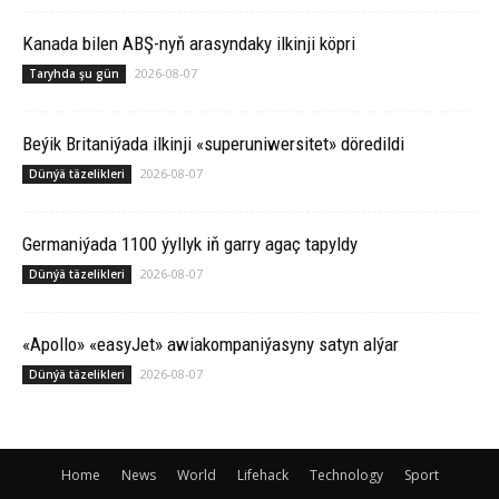
Ka­na­da bilen ABŞ-nyň arasyndaky ilkinji köp­ri
2026-08-07
Taryhda şu gün
Beýik Britaniýada ilkinji «superuniwersitet» döredildi
2026-08-07
Dünýä täzelikleri
Germaniýada 1100 ýyllyk iň garry agaç tapyldy
2026-08-07
Dünýä täzelikleri
«Apollo» «easyJet» awiakompaniýasyny satyn alýar
2026-08-07
Dünýä täzelikleri
Home
News
World
Lifehack
Technology
Sport