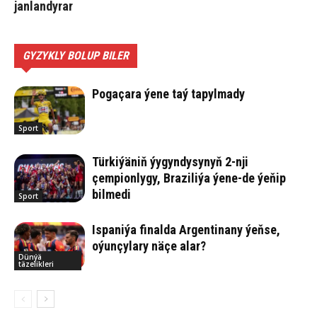
janlandyrar
GYZYKLY BOLUP BILER
Pogaçara ýene taý tapylmady
Sport
Türkiýäniň ýygyndysynyň 2-nji
çempionlygy, Braziliýa ýene-de ýeňip
bilmedi
Sport
Ispaniýa finalda Argentinany ýeňse,
oýunçylary näçe alar?
Dünýä
täzelikleri