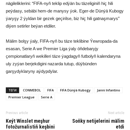
nägileliklerini: “FIFA-nyň teklip edýän bu täzeliginiň hiç hili
peýdasy, sebäbi hem-de manysy ýok. Eger-de Dünýä Kubogy
ýaryşy 2 ýyldan bir gezek geçirilse, biz hiç hili gatnaşmarys”
diýen setirler beýan etdiler.
Mälim bolşy ýaly, FIFA-nyň bu täze teklibine Ýewropada-da
esasan, Serie A we Premier Liga ýaly öňdebaryjy
çempionatlaryň wekilleri täze ýagdagyň futbolyň kalendaryna
uly zyýan berjekdigini nazarda tutup, düýbünden
garşydyklaryny aýdypdylar.
ТЕГИ
CONMEBOL
FIFA
FIFA Dünýä Kubogy
Janni Infantino
Premier League
Serie A
Previous article
Next article
Keýt Winslet meşhur
Soňky netijelerini mälim
fotožurnalistiň keşbini
etdi