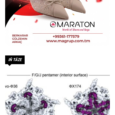
IŇ TÄZE