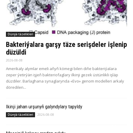
Dünýä täzelikleri
Bakteriýalara garşy täze serişdeler işlenip
düzüldi
2026-08-08
Amerikaly alymlar emeli aňyň kömegi bilen diňe bakteriýalara
zeper ýetirýän işjeň bakteriofaglary ilkinji gezek üstünlikli işläp
düzdiler. Barlaghana synaglarynda «Evo» genom modelleri arkaly
döredilen...
Ikinji jahan urşunyň galyndylary tapyldy
2026-08-08
Dünýä täzelikleri