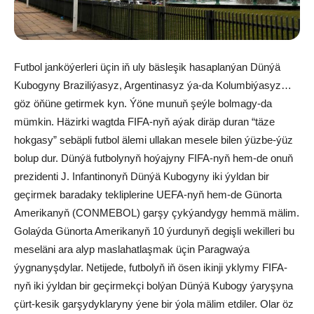
Futbol janköýerleri üçin iň uly bäsleşik hasaplanýan Dünýä
Kubogyny Braziliýasyz, Argentinasyz ýa-da Kolumbiýasyz…
göz öňüne getirmek kyn. Ýöne munuň şeýle bolmagy-da
mümkin. Häzirki wagtda FIFA-nyň aýak diräp duran “täze
hokgasy” sebäpli futbol älemi ullakan mesele bilen ýüzbe-ýüz
bolup dur. Dünýä futbolynyň hoýajyny FIFA-nyň hem-de onuň
prezidenti J. Infantinonyň Dünýä Kubogyny iki ýyldan bir
geçirmek baradaky tekliplerine UEFA-nyň hem-de Günorta
Amerikanyň (CONMEBOL) garşy çykýandygy hemmä mälim.
Golaýda Günorta Amerikanyň 10 ýurdunyň degişli wekilleri bu
meseläni ara alyp maslahatlaşmak üçin Paragwaýa
ýygnanyşdylar. Netijede, futbolyň iň ösen ikinji yklymy FIFA-
nyň iki ýyldan bir geçirmekçi bolýan Dünýä Kubogy ýaryşyna
çürt-kesik garşydyklaryny ýene bir ýola mälim etdiler. Olar öz