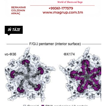
IŇ TÄZE