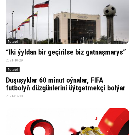
Futbol
“Iki ýyldan bir geçirilse biz gatnaşmarys”
2021-10-29
Futbol
Duşuşyklar 60 minut oýnalar, FIFA
futbolyň düzgünlerini üýtgetmekçi bolýar
2021-07-19