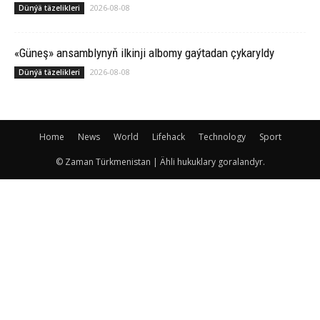
2026-08-08
Dünýä täzelikleri
«Güneş» ansamblynyň ilkinji albomy gaýtadan çykaryldy
2026-08-08
Dünýä täzelikleri
Home
News
World
Lifehack
Technology
Sport
© Zaman Türkmenistan | Ähli hukuklary goralandyr.