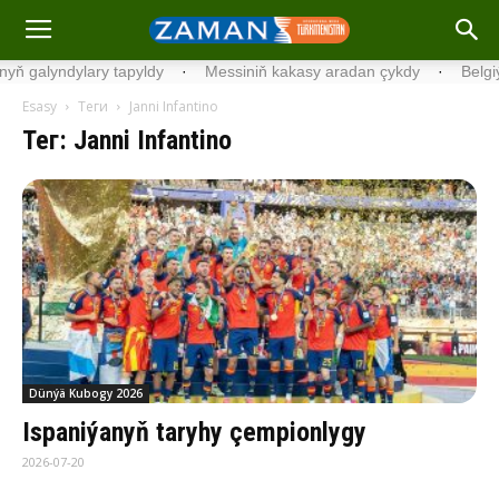
dylary tapyldy
·
Messiniň kakasy aradan çykdy
·
Belgiýada kondi
Esasy
Теги
Janni Infantino
Тег: Janni Infantino
Dünýä Kubogy 2026
Ispaniýanyň taryhy çempionlygy
2026-07-20