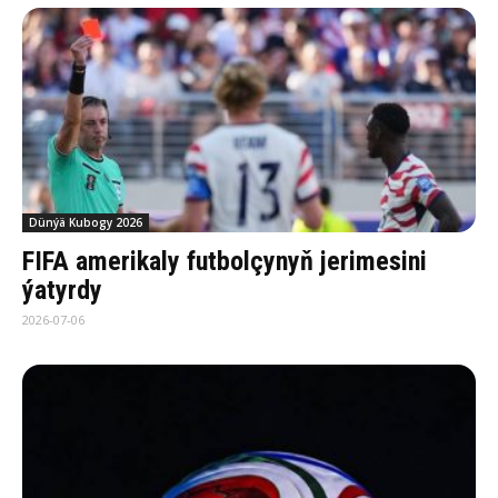
Dünýä Kubogy 2026
FIFA amerikaly futbolçynyň jerimesini
ýatyrdy
2026-07-06