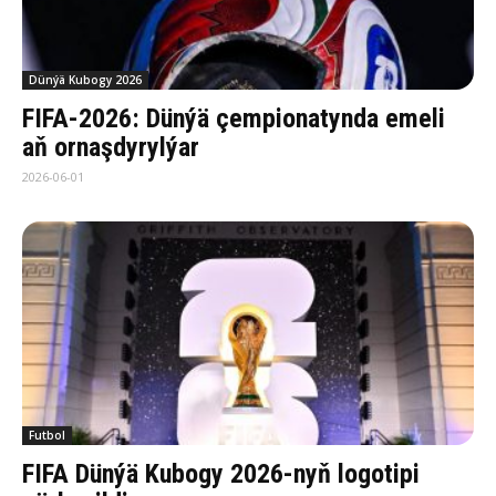
Dünýä Kubogy 2026
FIFA-2026: Dünýä çempionatynda emeli
aň ornaşdyrylýar
2026-06-01
Futbol
FIFA Dünýä Kubogy 2026-nyň logotipi