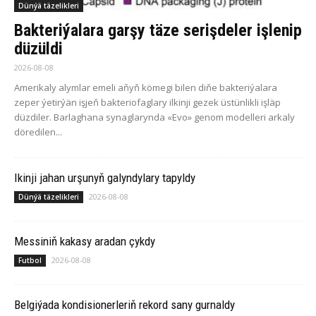
Dünýä täzelikleri
Bakteriýalara garşy täze serişdeler işlenip
düzüldi
2026-08-08
Amerikaly alymlar emeli aňyň kömegi bilen diňe bakteriýalara
zeper ýetirýän işjeň bakteriofaglary ilkinji gezek üstünlikli işläp
düzdiler. Barlaghana synaglarynda «Evo» genom modelleri arkaly
döredilen...
Ikinji jahan urşunyň galyndylary tapyldy
2026-08-08
Dünýä täzelikleri
Messiniň kakasy aradan çykdy
2026-08-08
Futbol
Belgiýada kondisionerleriň rekord sany gurnaldy