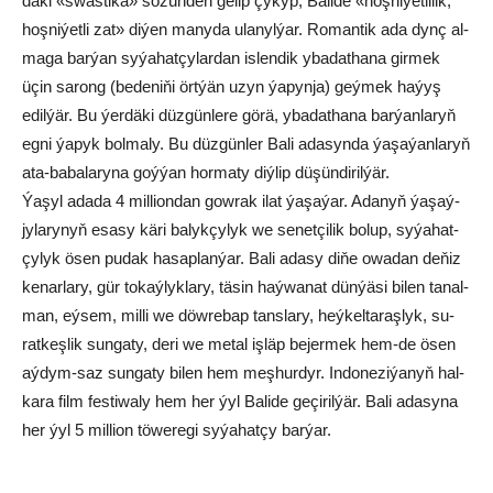
dä­ki «swas­ti­ka» sö­zün­den ge­lip çy­kyp, Ba­li­de «hoş­ni­ýet­li­lik,
hoş­ni­ýet­li zat» di­ýen ma­ny­da ula­nyl­ýar. Ro­man­tik ada dynç al­
ma­ga bar­ýan sy­ýa­hat­çy­la­rdan is­len­dik yba­dat­ha­na gir­mek
üçin sa­rong (be­de­ni­ňi ört­ýän uzyn ýa­pyn­ja) geý­mek ha­ýyş
edil­ýär. Bu ýer­dä­ki düz­gün­le­re gö­rä, yba­dat­ha­na bar­ýan­la­ryň
eg­ni ýa­pyk bol­ma­ly. Bu düz­gün­ler Ba­li ada­syn­da ýa­şa­ýan­la­ryň
ata-ba­ba­la­ry­na goý­ýan hor­ma­ty diý­lip dü­şün­di­ril­ýär.
Ýa­şyl ada­da 4 mil­li­on­dan gow­rak ilat ýa­şa­ýar. Ada­nyň ýa­şaý­
jy­la­ry­nyň esa­sy kä­ri ba­lyk­çy­lyk we se­net­çi­lik bo­lup, sy­ýa­hat­
çy­lyk ösen pu­dak ha­sap­lan­ýar. Ba­li ada­sy di­ňe owa­dan de­ňiz
ke­nar­la­ry, gür to­kaý­lyk­la­ry, tä­sin haý­wa­nat dün­ýä­si bi­len ta­nal­
man, eý­sem, mil­li we döw­re­bap tans­la­ry, heý­kel­ta­raş­lyk, su­
rat­keş­lik sun­ga­ty, de­ri we me­tal iş­läp be­jer­mek hem-de ösen
aý­dym-saz sun­ga­ty bi­len hem meş­hur­dyr. In­do­ne­zi­ýa­nyň hal­
ka­ra film fes­ti­wa­ly hem her ýyl Ba­li­de ge­çi­ril­ýär. Ba­li ada­sy­na
her ýyl 5 mil­li­on tö­we­re­gi sy­ýa­hat­çy bar­ýar.