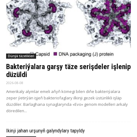
Dünýä täzelikleri
Bakteriýalara garşy täze serişdeler işlenip
düzüldi
2026-08-08
Amerikaly alymlar emeli aňyň kömegi bilen diňe bakteriýalara
zeper ýetirýän işjeň bakteriofaglary ilkinji gezek üstünlikli işläp
düzdiler. Barlaghana synaglarynda «Evo» genom modelleri arkaly
döredilen...
Ikinji jahan urşunyň galyndylary tapyldy