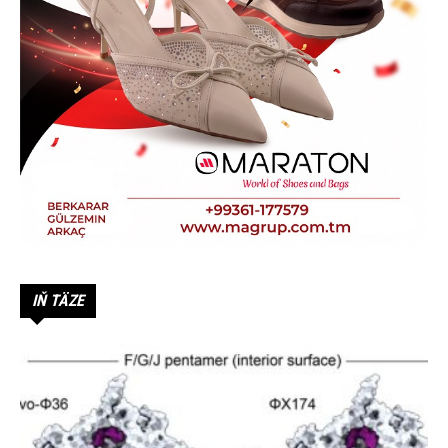
IŇ TÄZE