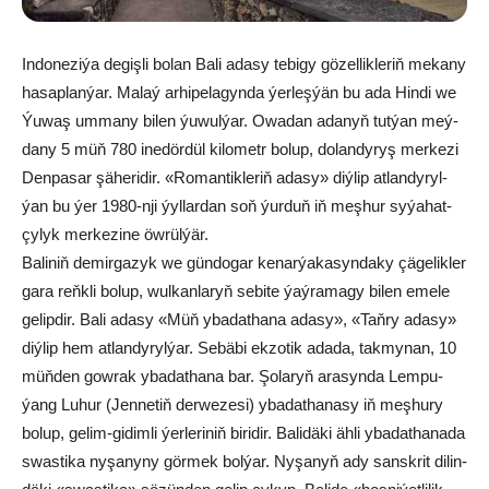
In­do­ne­zi­ýa de­giş­li bo­lan Ba­li ada­sy te­bi­gy gö­zel­lik­le­riň me­ka­ny
ha­sap­lan­ýar. Ma­laý ar­hi­pe­la­gyn­da ýer­leş­ýän bu ada Hin­di we
Ýu­waş um­ma­ny bi­len ýu­wul­ýar. Owa­dan ada­nyň tut­ýan meý­
da­ny 5 müň 780 ine­dör­dül ki­lo­metr bo­lup, dolandyryş merkezi
Den­pa­sar şä­he­ri­dir. «Ro­man­tik­le­riň ada­sy» diý­lip at­lan­dy­ryl­
ýan bu ýer 1980-nji ýyl­lar­dan soň ýur­duň iň meş­hur sy­ýa­hat­
çy­lyk mer­ke­zi­ne öw­rül­ýär.
Ba­li­niň de­mir­ga­zyk we gün­do­gar ke­nar­ýa­ka­syn­da­ky çä­ge­lik­ler
ga­ra reňk­li bo­lup, wul­kan­la­ryň se­bi­te ýaý­ra­ma­gy bi­len eme­le
ge­lip­dir. Ba­li ada­sy «Müň yba­dat­ha­na ada­sy», «Taň­ry ada­sy»
diý­lip hem at­lan­dy­ryl­ýar. Se­bä­bi ek­zo­tik ada­da, tak­my­nan, 10
müň­den gow­rak yba­dat­ha­na bar. Şo­la­ryň ara­syn­da Lem­pu­
ýang Lu­hur (Jen­ne­tiň der­we­ze­si) yba­dat­ha­na­sy iň meş­hu­ry
bo­lup, ge­lim-gi­dim­li ýer­le­ri­niň bi­ri­dir. Ba­li­dä­ki äh­li yba­dat­ha­na­da
swas­ti­ka ny­şa­ny­ny gör­mek bol­ýar. Ny­şa­nyň ady sansk­rit di­lin­