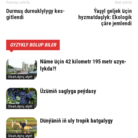
Previous article
Next article
Dur­muş dur­nuk­ly­ly­gy kes­
Ýaşyl geljek üçin
git­le­n­di
hyzmatdaşlyk: Ekologik
çäre jemlendi
GYZYKLY BOLUP BILER
Nä­me üçin 42 ki­lo­metr 195 metr uzyn­
lyk­da?!
Okaň,dynç alyň!
Üzü­miň sag­ly­ga peý­da­sy
Okaň,dynç alyň!
Dün­ýä­niň iň uly tro­pik bat­ga­ly­gy
Okaň,dynç alyň!