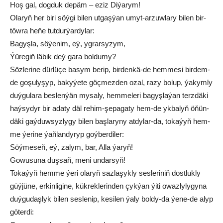
Hoş gal, dog­duk de­päm – eziz Di­ýa­rym!
Ola­ryň her bi­ri söý­gi bi­len ut­gaş­ýan umyt­-ar­zuw­la­ry bi­len bir­
töw­ra he­ňe tut­dur­ýar­dy­lar:
Ba­gyş­la, sö­ýe­nim, eý, yg­rar­sy­zym,
Ýü­re­giň lä­bik deý ga­ra bol­du­my?
Söz­le­ri­ne dür­lü­çe ba­sym be­rip, bir­den­kä-de hem­me­si bir­dem­
de go­şu­ly­şyp, ba­ky­ýe­te göç­mez­den ozal, ra­zy bo­lup, ýa­kym­ly
duý­gu­la­ra bes­len­ýän my­sa­ly, hem­me­le­ri ba­gyş­la­ýan terz­dä­ki
haý­sy­dyr bir ada­ty däl re­him-şe­pa­ga­ty hem-de yk­ba­lyň öňün­
dä­ki gaý­duw­syz­ly­gy bi­len baş­la­ry­ny at­dy­lar-da, to­ka­ýyň hem­
me ýe­ri­ne ýaň­lan­dy­ryp goý­ber­di­ler:
Söý­me­seň, eý, za­lym, bar, Al­la ýa­ryň!
Go­wu­su­na duş­saň, me­ni un­dar­syň!
To­ka­ýyň hem­me ýe­ri ola­ryň saz­la­şyk­ly ses­le­ri­niň dost­luk­ly
güý­jü­ne, er­kin­li­gi­ne, kük­rek­le­rin­den çyk­ýan ýi­ti owaz­ly­ly­gy­na
duý­gu­daş­lyk bi­len ses­le­nip, ke­si­len ýa­ly bol­dy-da ýe­ne-de alyp
gö­ter­di: