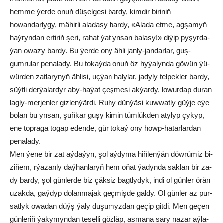
hem­me ýer­de onuň dü­şel­ge­si bar­dy, kim­dir bi­ri­niň
howandarlygy, mä­hir­li ala­da­sy bar­dy, «Ala­da et­me, ag­şa­myň
haý­ryn­dan er­ti­riň şe­ri, ra­hat ýat yn­san ba­la­sy!» di­ýip py­şyr­da­
ýan owa­zy bar­dy. Bu ýer­de ony ähli janly-jandarlar, guş-
gumrular pe­na­la­dy. Bu to­kaý­da onuň öz hy­ýa­lyn­da gö­wün ýü­
wür­den zat­la­ry­nyň äh­li­si, uç­ýan ha­ly­lar, jadyly telpekler bar­dy,
süýtli der­ýa­la­rdyr aby-haýat çeşmesi ak­ýar­dy, lowurdap duran
lagly-merjenler giz­len­ýär­di. Ru­hy dün­ýä­si kuw­wat­ly güý­je eýe
bo­lan bu yn­san, şuň­kar gu­şy ki­min tüm­lük­den aty­lyp çy­kyp,
ene top­ra­ga togap edende, gür tokaý ony howp-hatarlardan
penalady.
Men ýe­ne bir zat aý­da­ýyn, şol aý­dym­a hiňlenýän döwrümiz bi­
zi­ňem, rýa­zan­ly daý­han­la­ryň hem oňat ýadynda saklan bir za­
dy bar­dy, şol gün­ler­de biz çäk­siz bagt­ly­dyk, in­di ol gün­ler örän
uzak­da, gaý­dyp do­lan­ma­jak geç­miş­de gal­dy. Ol gün­ler az pur­
sat­lyk owa­dan düýş ýa­ly du­şu­myz­dan ge­çip git­di. Men ge­çen
gün­le­riň ýa­ky­myn­dan te­sel­li göz­läp, as­ma­na sa­ry na­zar aý­la­