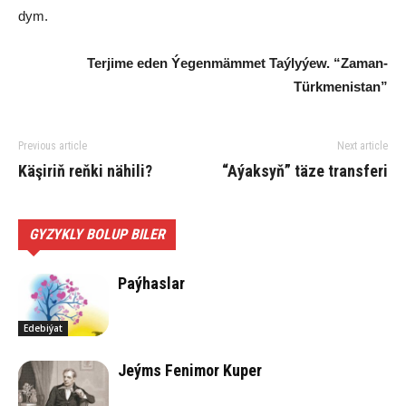
dym.
Terjime eden Ýegenmämmet Taýlyýew. “Zaman-
Türkmenistan”
Previous article
Next article
Kä­şiriň reňki nähili?
“Aýaksyň” täze transferi
GYZYKLY BOLUP BILER
Paýhaslar
Edebiýat
Jeýms Fenimor Kuper