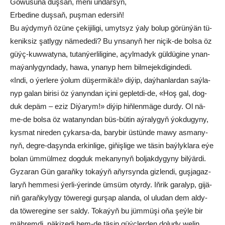
Gow­usu­na duş­saň, me­ni un­dar­syň,
Er­be­di­ne duş­saň, puş­man eder­siň!
Bu aý­dy­myň özü­ne çe­ki­ji­li­gi, umyt­syz ýa­ly bo­lup gö­rün­ýän tü­
ke­nik­siz şat­ly­gy nä­me­de­di? Bu yn­sa­nyň her ni­çik-de bol­sa öz
güýç-kuw­wa­ty­na, tu­tan­ýer­li­li­gi­ne, açyl­ma­dyk gül­dü­gi­ne ynan­
ma­ýan­ly­gyn­da­dy, ha­wa, yna­nyp hem bil­me­jek­di­gin­de­di.
«In­di, o ýerlere ýo­lum dü­şer­mi­kä!» di­ýip, daý­han­lar­dan saý­la­
nyp ga­lan bi­ri­si öz ýa­nyn­dan içi­ni gep­let­di-de, «Hoş gal, dog­
duk de­päm – eziz Di­ýa­rym!» di­ýip hiň­len­mä­ge dur­dy. Ol nä­
me-de bol­sa öz wa­ta­nyn­dan büs-bütin aý­ra­ly­gyň ýok­du­gy­ny,
kys­mat ni­re­den çy­kar­sa-da, ba­ry­bir üs­tün­de ma­wy as­ma­ny­
nyň, deg­re-da­şyn­da er­kin­li­ge, gi­ňiş­li­ge we tä­sin baý­lyk­la­ra eýe
bo­lan ümmülmez dog­duk me­ka­ny­nyň bol­jak­dy­gy­ny bil­ýär­di.
Gy­za­ran Gün ga­raň­ky to­ka­ýyň aňyr­syn­da giz­len­di, guş­ja­gaz­
la­ryň hem­me­si ýer­li-ýe­rin­de üm­süm otyr­dy. Iň­rik ga­ra­lyp, gi­jä­
niň ga­raň­ky­ly­gy tö­we­re­gi gur­şap alan­da, ol ulu­dan dem al­dy-
da tö­we­re­gi­ne ser sal­dy. To­ka­ýyň bu jüm­mü­şi oňa şeýle bir
mäh­rem­di, pä­ki­ze­di hem-de tä­sin güýç­ler­den do­lu­dy we­lin,