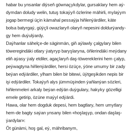
ha­bar bu yn­san­lar diý­seň göw­na­çyk­dy­lar, gur­sak­la­ry hem aý­
dym­­dan do­lu­dy we­lin, tu­tuş to­ka­ýyň öz­le­ri­ne mä­hir­li, my­la­ýym
jo­gap ber­me­gi üçin kämahal pes­saý­ja hiň­len­ýär­di­ler, käte
bolsa ba­tyr­gaý, güýç­li owaz­laryň ola­ryň ne­pe­si­ni dol­dur­ýan­dy­
gy hem du­ýul­ýar­dy.
Daý­han­lar sä­hel­çe-de sä­gin­män, giň aý­law­ly çal­gy­la­ry bi­len
tö­we­re­gin­dä­ki ot­la­ry ýa­ty­ryp ba­ryş­la­ry­na, öň­le­rin­dä­ki meý­da­ny
eliň aýa­sy ýa­ly et­di­ler, agaç­la­ryň daş-tö­we­rek­le­ri­ni hem ça­lyp,
peýwagtyna hiň­len­ýär­di­ler, her­si özü­çe, ýö­ne umu­my bir za­dy
be­ýan ed­ýär­di­ler, yl­ham bi­len bir bi­te­wi, üýt­ge­şik­den ne­pis bir
işi ed­ýär­di­ler. To­ka­ýyň alys jüm­mü­şin­den ýaň­lan­ýan söz­le­ri,
hiň­len­me­le­ri ar­ka­ly be­ýan ed­ýän duý­gu­la­ry, ha­ky­ky gö­zel­li­gi
eme­le ge­ti­rip, özü­ne ma­ýyl ed­ýär­di.
Ha­wa, olar hem dog­duk de­pe­si, hem bagt­la­ry, hem umyt­la­ry
hem-de bag­ty sa­ýan yn­sa­ny bi­len «hoş­la­şyp, on­dan daş­laş­
ýar­dy­lar»:
Öt gü­nä­mi, hoş gal, eý, mäh­ri­ba­nym,