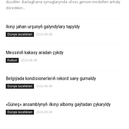
düzdiler. Barlaghana synaglarynda «Evo» genom modelleri arkaly
döredilen...
Ikinji jahan urşunyň galyndylary tapyldy
2026-08-08
Dünýä täzelikleri
Messiniň kakasy aradan çykdy
2026-08-08
Futbol
Belgiýada kondisionerleriň rekord sany gurnaldy
2026-08-08
Dünýä täzelikleri
«Güneş» ansamblynyň ilkinji albomy gaýtadan çykaryldy
2026-08-08
Dünýä täzelikleri