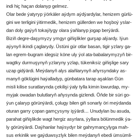
in­di hiç ha­çan do­la­nyp gel­mez.
Olar be­de ýa­ty­ryp ýör­kä­ler aý­dym aýd­ýar­dy­lar, he­ni­zem gür­lü­
gi­ni we ter­li­gi­ni ýi­tir­me­dik, he­ni­zem gül­ler­den we hoş­boý ys­lar­
dan do­ly ga­ýyň to­kaý­ly­gy ola­ra ýaň­la­nyp jo­gap ber­ýär­di.
Bi­ziň deg­re-da­şy­my­zy ym­gyr gi­ňiş­lik­le­r gur­şap al­ýar­dy. Iýun
aýy­nyň ikin­di çag­la­ry­dy. Üs­tü­ni gür ot­lar ba­san, ti­gir yz­la­ry ga­
lan eg­rem-bug­ram ideg­siz kö­ne uly ýol ata-ba­ba­la­ry­my­zyň bir­
wagt­ky dur­mu­şy­nyň yz­la­ry­ny yz­lap, tü­ke­nik­siz gi­ňiş­li­ge sa­ry
uzap gid­ýär­di. Meý­da­nyň alys alaň­la­ry­nyň aňyr­syn­da­ky as­
ma­nyň gök­lü­gi­ni ha­ýal­la­dyp, gün­ba­ta­ra ta­rap aşak­lan Gün
mis­li ki­li­se su­rat­la­ryn­da çe­ki­li­şi ýa­ly tyl­la ki­min lo­wur­dap, my­
my­jak owa­dan bu­lut­laryň aňysynda giz­len­di. Öň­de bir sü­ri go­
ýun ça­la­ryp gö­rün­ýär­di, ço­lu­gy bi­len giň so­nar­ly öri meý­dan­da
otu­ran gar­ry ço­pan gam­çy­sy­ny iş­ýär­di… Unu­dy­lan bu asu­da,
pa­ra­hat gi­ňiş­lik­de wagt her­giz asyr­la­ra, ýyl­la­ra bö­lün­me­dik ýa­
ly gö­rün­ýär­di. Daý­han­lar haý­sy­dyr bir gah­ry­man­çy­ly­ga mah­
sus er­kin­lik we gaý­duw­syz­lyk bi­len meý­da­nyň ebe­di üm­süm­li­