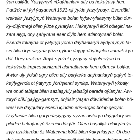
ýan edil­ýär. Ýa­zy­jy­nyň «Daýhan­lar» at­ly bu hekaýasy hem
Pa­riž­de iki ýyl ýa­şan­soň 1921-nji ýyl­da ýa­zy­lyp­dyr. Eserdäki
wa­ka­lar ýa­zy­jy­nyň Wa­ta­ny­na bo­lan hy­juw-yh­la­sy­ny bü­tin dur­
ky-düýr­me­gi bi­len ýü­ze çy­kar­ýar. Hekaýanyň li­ri­ki bö­le­gi­ni na­
za­ra alyp, ony şa­hy­ra­na eser di­ýip hem at­lan­dyr­saň bo­lar.
Eserde to­kaý­da ot ýa­ty­ryp ýö­ren daý­han­la­ryň aý­dy­my­nyň tä­
si­ri bi­len kys­sa­çy­da ýü­ze çy­kan duý­gy-dü­şün­je­le­ri aň­mak kyn
däl. Ug­ry rea­lizm. Anyk sýu­žet çyz­gy­sy du­ýul­ma­ýan bu
hekaýada imp­res­sio­niz­miň ala­mat­la­ry­ny hem gör­mek bol­ýar.
Awtor uly ýo­luň ug­ry bi­len at­ly bar­ýar­ka daý­han­la­ryň ga­ýyň to­
ka­ýlygynda ot ýa­ty­ryp ýö­rüş­le­ri­ni syn­lap, Wa­ta­ny­nyň yk­ba­ly
we onuň te­bi­gat bi­len saz­la­şyk­ly je­bis­li­gi ba­ra­da oý­lan­ýar. Aw­
to­ryň öň­ki gaý­gy-gam­syz, ün­jü­siz ýa­şan dö­wür­le­ri­ne bo­lan hö­
we­si we duý­gu­la­ry eseriň için­den eriş-ar­gaç bo­lup geç­ýär.
Daýhan­lar bi­len ga­ryn­daş­ly­gy­ny sy­zan aw­to­ryň duý­gu­la­ry we
pi­kir­le­ri hekaýanyň öze­ni­ni düz­ýär. Ola­ra ho­şal­lyk bil­dir­ýän ýa­
zy­jy uzak­lar­dan öz Wa­ta­ny­na köň­li bi­len ýa­kyn­laş­ýar. Ol dog­
duk me­ka­nyn­da ge­çi­ren gün­le­ri­niň in­di hiç ha­çan do­la­nyp gel­