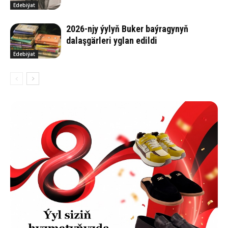
Edebiýat
2026-njy ýylyň Buker baýragynyň
dalaşgärleri yglan edildi
Edebiýat