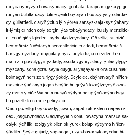
meý­da­ny­my­zyň ho­wa­syn­da­dy, gün­ba­tar ta­rap­dan gy­za­ryp gö­
rün­ýän bu­lut­lar­da­dy, bi­li­ňe çen­li boý­la­ýan hoş­boý ys­ly ot­lar­da­
dy, gül­ler­de­di, ola­ryň ýo­lup iýip ýö­ren san­syz-sa­jak­syz ýa­ba­ny
ir-iý­miş­le­rin­den do­ly ser­gin, ýaş to­ka­ýyn­da­dy, bu uly men­zil­de­
di, onuň gi­ňiş­li­gin­de­di, syr­ly alys­ly­gyn­da­dy. Gö­zel­lik, bu bi­ziň
hem­mä­mi­ziň Wa­ta­nyň per­zent­le­ri­di­gi­miz­de­di, hem­mä­mi­ziň
bar­ly­gy­myz­da­dy, duý­gu­la­ry­my­za anyk dü­şün­mez­den hem­
mä­mi­ziň go­wu­ly­gy­myz­da­dy, asu­da­ly­gy­myz­da­dy, yh­las­ly­ly­gy­
myz­da­dy, şo­ňa gö­rä, şeý­le duý­gu­lar ýa­şa­ýar­ka oňa düşünjek
bol­ma­gyň hem ze­rur­ly­gy ýok­dy. Şeý­le-de, daý­han­la­ryň hiň­len­
me­le­ri­ne ýaň­la­nyp jo­gap ber­ýän bu ga­ýyň to­ka­ýlygy­nyň owa­
zy my­sa­ly di­ňe Wa­tan ru­hu­nyň aý­dym bo­lup ýaň­lan­ýan­dy­gy
bu gö­zel­lik­le­ri eme­le ge­tir­ýär­di.
Onuň gö­zel­li­gi hoş owaz­ly, ju­wan, sa­gat kük­rek­le­riň ne­pe­sin­
de­di, joş­gu­nyn­da­dy. Ga­dy­my­ýe­tiň kö­ňül owa­zy­na mah­sus sa­
da­lyk, ýe­ňil­lik, te­bi­gy­lyk bi­len bir ýü­rek bo­lup, aý­dy­ma hiň­len­
ýär­di­ler. Şeý­le gu­jur­ly, sap-sa­gat, ukyp-ba­şar­nyk­la­ryn­dan bi­