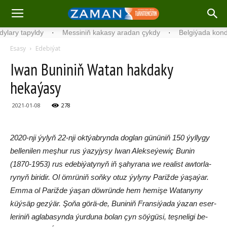
ldy
·
Messiniň kakasy aradan çykdy
·
Belgiýada kondisionerleri
Esasy
Edebiýat
Iwan Bu­ni­niň Wa­tan hak­da­ky
hekaýasy
2021-01-08
278
2020-nji ýylyň 22-nji oktýabrynda doglan gününiň 150 ýyllygy
bellenilen meş­hur rus ýa­zy­jy­sy Iwan Alekseýewiç Bu­nin
(1870-1953) rus ede­bi­ýa­ty­nyň iň şa­hy­ra­na we realist aw­tor­la­
ry­nyň bi­ri­dir. Ol öm­rü­niň soň­ky otuz ýy­ly­ny Pa­riž­de ýa­şa­­ýar.
Em­ma ol Pa­riž­de ýa­şan döw­rün­de hem he­mi­şe Wa­ta­ny­ny
küý­säp gez­ýär. Şo­ňa gö­rä-de, Bu­ni­niň Fran­si­ýa­da ýa­zan eser­
le­ri­niň ag­la­ba­syn­da ýur­du­na bo­lan çyn söý­gü­si, teş­ne­li­gi be­