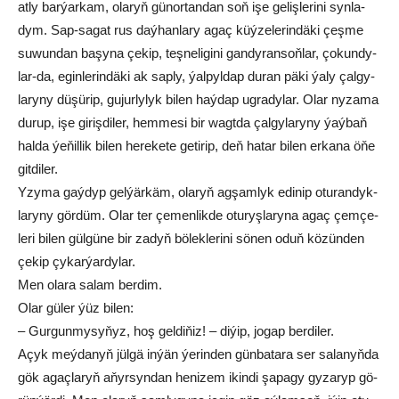
at­ly bar­ýar­kam, ola­ryň gü­nor­tandan soň işe ge­liş­le­ri­ni syn­la­
dym. Sap-sa­gat rus daý­han­la­ry agaç küý­ze­le­rin­dä­ki çeş­me
su­wun­dan ba­şy­na çe­kip, teş­ne­li­gi­ni gan­dy­ran­soň­lar, ço­kun­dy­
lar-da, egin­le­rin­dä­ki ak sap­ly, ýal­pyl­dap du­ran pä­ki ýa­ly çal­gy­
la­ry­ny dü­şü­rip, gu­jur­ly­lyk bi­len haý­dap ug­ra­dy­lar. Olar ny­za­ma
du­rup, işe gi­riş­di­ler, hem­me­si bir wagt­da çal­gy­la­ry­ny ýaý­baň
hal­da ýe­ňil­lik bi­len he­re­ke­te ge­ti­rip, deň ha­tar bi­len er­ka­na öňe
git­di­ler.
Yzy­ma gaý­dyp gel­ýär­käm, ola­ryň ag­şam­lyk edi­nip otu­ran­dyk­
la­ry­ny gör­düm. Olar ter çe­men­lik­de otu­ryş­la­ry­na agaç çem­çe­
le­ri bi­len gül­gü­ne bir za­dyň bö­lek­le­ri­ni sö­nen oduň kö­zün­den
çe­kip çy­kar­ýar­dy­lar.
Men ola­ra sa­lam ber­dim.
Olar gü­ler ýüz bi­len:
– Gur­gun­my­sy­ňyz, hoş gel­di­ňiz! – di­ýip, jo­gap ber­di­ler.
Açyk meý­da­nyň jül­gä in­ýän ýe­rin­den gün­ba­ta­ra ser sa­la­nyň­da
gök agaç­la­ryň aňyr­syn­dan he­ni­zem ikin­di şa­pa­gy gy­za­ryp gö­