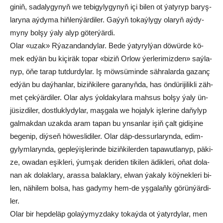
gi­niň, sa­da­ly­gy­nyň we te­bi­gy­ly­gy­nyň içi bi­len ot ýa­ty­ryp ba­ryş­
la­ry­na aý­dy­ma hiň­len­ýär­di­ler. Ga­ýyň to­kaý­ly­gy ola­ryň aý­dy­
my­ny bol­şy ýa­ly alyp gö­ter­ýär­di.
Olar «uzak» Rýa­zan­dan­dy­lar. Be­de ýa­ty­ryl­ýan dö­wür­de kö­
mek ed­ýän bu ki­çi­räk to­par «bi­ziň Or­low ýer­le­ri­miz­den» saý­la­
nyp, öňe ta­rap tut­dur­dy­lar. Iş möw­sü­min­de säh­ra­lar­da ga­zanç
ed­ýän bu daý­han­lar, bi­ziň­ki­le­re ga­ra­nyň­da, has ön­dü­ri­ji­lik­li zäh­
met çek­ýär­di­ler. Olar alys ýol­da­ky­la­ra mah­sus bol­şy ýa­ly ün­
jü­siz­di­ler, dost­luk­ly­dy­lar, maş­ga­la we ho­ja­lyk iş­le­ri­ne da­ňy­lyp
gal­mak­dan uzak­da aram ta­pan bu yn­san­lar işiň çalt gi­di­şi­ne
be­ge­nip, diý­seň hö­we­sli­di­ler. Olar däp-des­sur­la­ryn­da, edim-
gy­lym­la­ryn­da, gep­le­ýiş­le­rin­de bi­ziň­ki­ler­den ta­pa­wut­la­nyp, pä­ki­
ze, owa­dan eşik­le­ri, ýum­şak de­ri­den ti­ki­len ädik­le­ri, oňat do­la­
nan ak do­lak­la­ry, aras­sa ba­lak­la­ry, el­wan ýa­ka­ly köý­nek­le­ri bi­
len, nä­hi­lem bol­sa, has ga­dy­my hem-de yş­ga­laň­ly gö­rün­ýär­di­
ler.
Olar bir hep­de­läp go­la­ýy­myz­da­ky to­kaý­da ot ýa­tyr­dy­lar, men