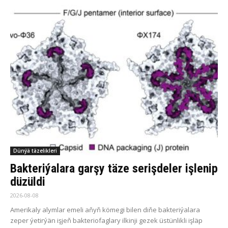
Dünýä täzelikleri
Bakteriýalara garşy täze serişdeler işlenip
düzüldi
2026-08-08
Amerikaly alymlar emeli aňyň kömegi bilen diňe bakteriýalara
zeper ýetirýän işjeň bakteriofaglary ilkinji gezek üstünlikli işläp