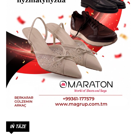
IŇ TÄZE