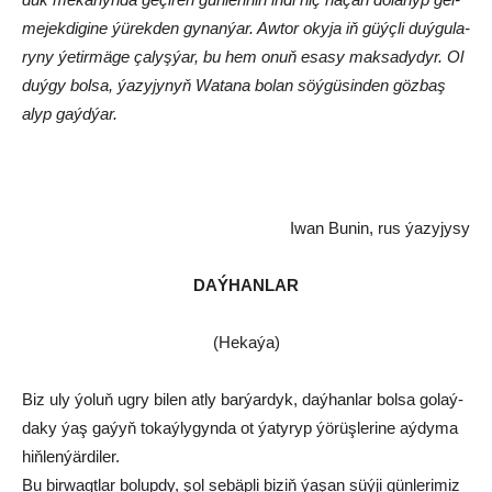
me­jek­di­gi­ne ýü­rek­den gy­nan­ýar. Aw­tor oky­ja iň güýç­li duý­gu­la­
ry­ny ýe­tir­mä­ge ça­lyş­ýar, bu hem onuň esa­sy mak­sa­dy­dyr. Ol
duý­gy bol­sa, ýazyjynyň Wa­ta­na bo­lan söý­gü­sin­den göz­baş
alyp gaýd­ýar.
Iwan Bunin, rus ýazyjysy
DAÝHANLAR
(Hekaýa)
Biz uly ýo­luň ug­ry bi­len at­ly bar­ýar­dyk, daý­han­lar bol­sa go­laý­
da­ky ýaş ga­ýyň to­kaý­ly­gyn­da ot ýa­ty­ryp ýö­rüş­le­ri­ne aý­dy­ma
hiň­len­ýär­di­ler.
Bu bir­wagt­lar bo­lup­dy, şol se­bäp­li bi­ziň ýa­şan süýji gün­le­ri­miz