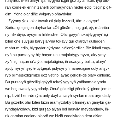
rün­ýär­di. Men ola­ryň şam­ly­gy­na iç­gin göz aý­lam­soň, iýip otu­
ran kö­me­lek­le­ri­niň zä­her­li bol­­ma­gyn­dan he­der edip, tis­gi­nip git­
dim. Ýö­ne olar di­ňe ýyl­gy­ryp oňaý­dy­lar:
– Zy­ýa­ny ýok, olar to­wuk eti ýa­ly lez­zet­li, tä­miz ahy­ryn!
Soň­ra işe gi­ri­şen daý­han­lar «Öt gü­nä­mi, hoş gal, eý, mäh­ri­ba­
nym!» di­ýip, aý­dy­ma hiň­len­di­ler. Olar ga­ýyň to­ka­ýly­gy­nyň içi
bi­len öňe süý­şüp ba­ryş­la­ry­na to­ka­ýy gür ot­lar­dyr gül­ler­den
mah­rum edip, biygtyýar aý­dy­ma hiň­len­ýär­di­ler. Biz i­kin­di ça­gy­
nyň bu pur­sa­ty­ny hiç ha­çan unut­ma­jak­dy­gy­my­za, aky­ly­my­
zyň hiç ha­çan oňa ýet­me­jek­di­gi­ne, iň esa­sy­sy bol­sa, ola­ryň
aý­dy­my­nyň şeý­le üýt­ge­şik ja­dy­sy­nyň nä­me­di­gi­ne do­ly aň­şy­
ryp bil­me­jek­di­gi­mi­ze göz ýe­ti­rip, aýak çek­dik-de ola­ry diň­le­dik.
Bu pursatyň gö­zel­li­gi ga­ýyň to­ka­ýly­gy­nyň ýaň­lan­ma­la­ryn­da
we hoş owaz­ly­ly­gyn­da­dy. Onuň gö­zel­li­gi ýö­ne­keý­li­gin­de jem­le­
nip, bi­ziň hem-de rýa­zan­ly daý­han­la­ryň syn­lan man­za­ryn­da­dy.
Bu gö­zel­lik olar bi­len bi­ziň ara­myz­da­ky bi­lin­me­ýän ga­ny­bir ga­
ryn­daş­lyk­da­dy, bi­zi gur­şap al­ýan bol ha­syl­ly meý­dan­da­dy, iň­
rik ga­ra­lan çag­la­ry ola­ryň we bi­ziň ça­ga­lyk­dan dem al­ýan