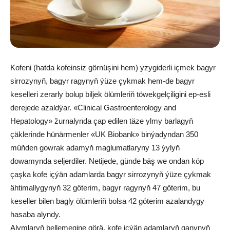
Kofeni (hatda kofeinsiz görnüşini hem) yzygiderli içmek bagyr
sirrozynyň, bagyr ragynyň ýüze çykmak hem-de bagyr
keselleri zerarly bolup biljek ölümleriň töwekgelçiligini ep-esli
derejede azaldýar. «Clinical Gastroenterology and
Hepatology» žurnalynda çap edilen täze ylmy barlagyň
çäklerinde hünärmenler «UK Biobank» binýadyndan 350
müňden gowrak adamyň maglumatlaryny 13 ýylyň
dowamynda seljerdiler. Netijede, günde bäş we ondan köp
çaşka kofe içýän adamlarda bagyr sirrozynyň ýüze çykmak
ähtimallygynyň 32 göterim, bagyr ragynyň 47 göterim, bu
keseller bilen bagly ölümleriň bolsa 42 göterim azalandygy
hasaba alyndy.
Alymlaryň bellemegine görä, kofe içýän adamlaryň ganynyň