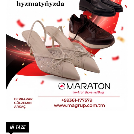
IŇ TÄZE