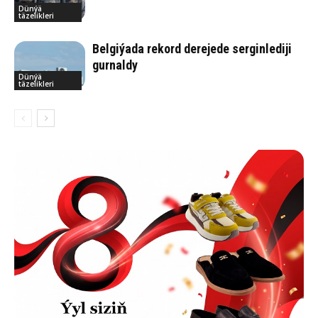
Dünýä
täzelikleri
Belgiýada rekord derejede serginlediji
gurnaldy
Dünýä
täzelikleri