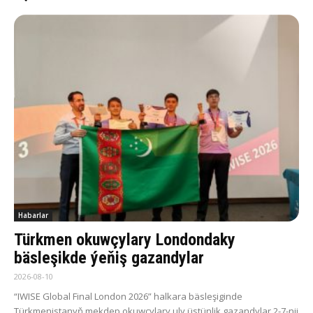
Habarlar
Türkmen okuwçylary Londondaky
bäsleşikde ýeňiş gazandylar
2026-08-10
“IWISE Global Final London 2026” halkara bäsleşiginde
Türkmenistanyň mekdep okuwçylary uly üstünlik gazandylar 2-7-nji