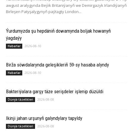
awgust aralygynda Beýik Britaniýanyň we Demirgazyk Irlandiýanyň
Birleşen Patyşalygynyň paýtagty London...
Ýurdumyzda şu hepdäniň dowamynda boljak howanyň
ýagdaýy
2026-08-10
Habarlar
Birža söwdalarynda geleşikleriň 59-sy hasaba alyndy
2026-08-10
Habarlar
Bakteriýalara garşy täze serişdeler işlenip düzüldi
2026-08-08
Dünýä täzelikleri
Ikinji jahan urşunyň galyndylary tapyldy
2026-08-08
Dünýä täzelikleri