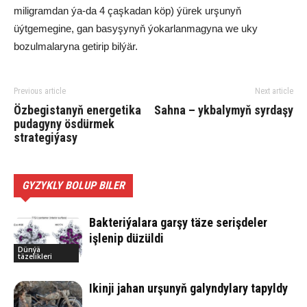
miligramdan ýa-da 4 çaşkadan köp) ýürek urşunyň
üýtgemegine, gan basyşynyň ýokarlanmagyna we uky
bozulmalaryna getirip bilýär.
Previous article
Next article
Özbegistanyň energetika
Sahna – ykbalymyň syrdaşy
pudagyny ösdürmek
strategiýasy
GYZYKLY BOLUP BILER
Bakteriýalara garşy täze serişdeler
işlenip düzüldi
Dünýä
täzelikleri
Ikinji jahan urşunyň galyndylary tapyldy