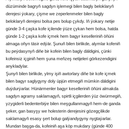
düzüminde bagryň sagdyn işlemegi bilen bagly beloklaryň
derejesi ýokary, çişme we zeperlenmeler bilen bagly
beloklaryň derejesi bolsa pes bolup çykdy. Iň ýokary netije
günde 3-4 çaşka kofe içilende ýüze çykan hem bolsa, hatda
günde 1-2 çaşka kofe içmek hem bagyr keselleriniň öňüni
almaga oňyn täsir edýär. Şunuň bilen birlikde, alymlar kofeniň
bu peýdasynyň diňe bir kofein bilen bagly däldigini, çünki
kofeinsiz içginiň hem şuna meňzeş netijeleri görkezendigini
anykladylar.
Şunyň bilen birlikde, ylmy işiň awtorlary diňe bir kofe içmek
bilen bagyr saglygyny doly üpjün etmegiň mümkin däldigini
duýdurýarlar. Hünärmenler bagyr keselleriniň öňüni almakda
sagdyn agramy saklamagyň, spirtli içgilerden ýüz öwürmegiň,
yzygiderli bedenterbiýe bilen meşgullanmagyň hem-de ganda
şeker, gan basyşy we holesterin derejesini gözegçilikde
saklamagyň esasy şert bolup galýandygyny nygtaýarlar.
Mundan başga-da, kofeiniň aşa köp mukdary (günde 400