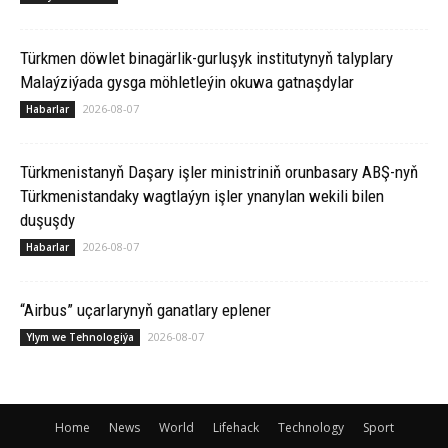
Türkmen döwlet binagärlik-gurluşyk institutynyň talyplary
Malaýziýada gysga möhletleýin okuwa gatnaşdylar
2026-08-07
Habarlar
Türkmenistanyň Daşary işler ministriniň orunbasary ABŞ-nyň
Türkmenistandaky wagtlaýyn işler ynanylan wekili bilen
duşuşdy
2026-08-07
Habarlar
“Airbus” uçarlarynyň ganatlary eplener
2026-08-07
Ylym we Tehnologiýa
Home
News
World
Lifehack
Technology
Sport