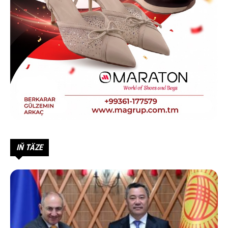
IŇ TÄZE