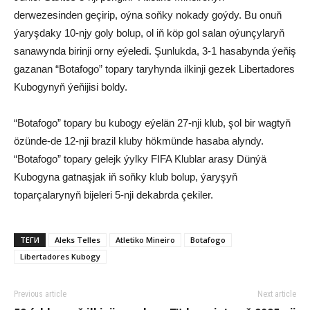
derwezesinden geçirip, oýna soňky nokady goýdy. Bu onuň
ýaryşdaky 10-njy goly bolup, ol iň köp gol salan oýunçylaryň
sanawynda birinji orny eýeledi. Şunlukda, 3-1 hasabynda ýeňiş
gazanan “Botafogo” topary taryhynda ilkinji gezek Libertadores
Kubogynyň ýeňijisi boldy.
“Botafogo” topary bu kubogy eýelän 27-nji klub, şol bir wagtyň
özünde-de 12-nji brazil kluby hökmünde hasaba alyndy.
“Botafogo” topary gelejk ýylky FIFA Klublar arasy Dünýä
Kubogyna gatnaşjak iň soňky klub bolup, ýaryşyň
toparçalarynyň bijeleri 5-nji dekabrda çekiler.
ТЕГИ
Aleks Telles
Atletiko Mineiro
Botafogo
Libertadores Kubogy
Previous article
Next article