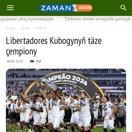
an ylmy hyzmatdaşlyk
·
Türkmen döwlet binagärlik-gurluşyk institu
Esasy
Sport
Futbol
Libertadores Kubogynyň täze
çempiony
2024-12-01
103