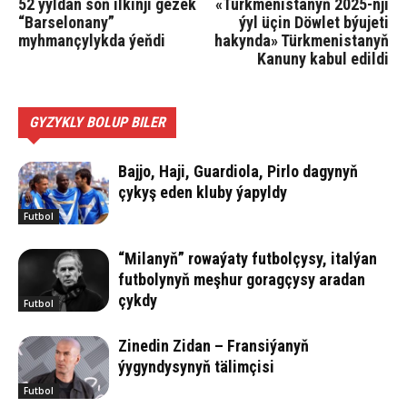
52 ýyldan soň ilkinji gezek
«Türkmenistanyň 2025-nji
“Barselonany”
ýyl üçin Döwlet býujeti
myhmançylykda ýeňdi
hakynda» Türkmenistanyň
Kanuny kabul edildi
GYZYKLY BOLUP BILER
Bajjo, Haji, Guardiola, Pirlo dagynyň
çykyş eden kluby ýapyldy
Futbol
“Milanyň” rowaýaty futbolçysy, italýan
futbolynyň meşhur goragçysy aradan
çykdy
Futbol
Zinedin Zidan – Fransiýanyň
ýygyndysynyň tälimçisi
Futbol