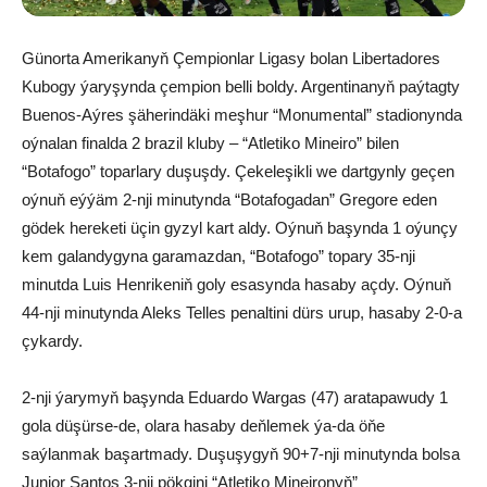
Günorta Amerikanyň Çempionlar Ligasy bolan Libertadores
Kubogy ýaryşynda çempion belli boldy. Argentinanyň paýtagty
Buenos-Aýres şäherindäki meşhur “Monumental” stadionynda
oýnalan finalda 2 brazil kluby – “Atletiko Mineiro” bilen
“Botafogo” toparlary duşuşdy. Çekeleşikli we dartgynly geçen
oýnuň eýýäm 2-nji minutynda “Botafogadan” Gregore eden
gödek hereketi üçin gyzyl kart aldy. Oýnuň başynda 1 oýunçy
kem galandygyna garamazdan, “Botafogo” topary 35-nji
minutda Luis Henrikeniň goly esasynda hasaby açdy. Oýnuň
44-nji minutynda Aleks Telles penaltini dürs urup, hasaby 2-0-a
çykardy.
2-nji ýarymyň başynda Eduardo Wargas (47) aratapawudy 1
gola düşürse-de, olara hasaby deňlemek ýa-da öňe
saýlanmak başartmady. Duşuşygyň 90+7-nji minutynda bolsa
Junior Santos 3-nji pökgini “Atletiko Mineironyň”