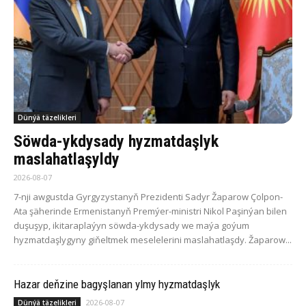
Dünýä täzelikleri
Söwda-ykdysady hyzmatdaşlyk
maslahatlaşyldy
2026-08-07
7-nji awgustda Gyrgyzystanyň Prezidenti Sadyr Žaparow Çolpon-
Ata şäherinde Ermenistanyň Premýer-ministri Nikol Paşinýan bilen
duşuşyp, ikitaraplaýyn söwda-ykdysady we maýa goýum
hyzmatdaşlygyny giňeltmek meselelerini maslahatlaşdy. Žaparow...
Hazar deňzine bagyşlanan ylmy hyzmatdaşlyk
2026-08-07
Dünýä täzelikleri