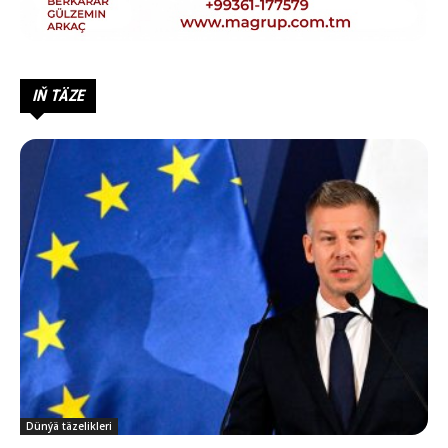
IŇ TÄZE
Dünýä täzelikleri