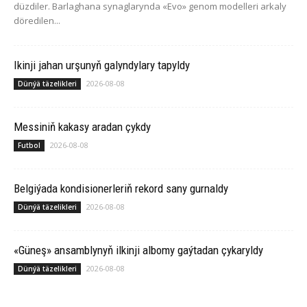
düzdiler. Barlaghana synaglarynda «Evo» genom modelleri arkaly
döredilen...
Ikinji jahan urşunyň galyndylary tapyldy
2026-08-08
Dünýä täzelikleri
Messiniň kakasy aradan çykdy
2026-08-08
Futbol
Belgiýada kondisionerleriň rekord sany gurnaldy
2026-08-08
Dünýä täzelikleri
«Güneş» ansamblynyň ilkinji albomy gaýtadan çykaryldy
2026-08-08
Dünýä täzelikleri