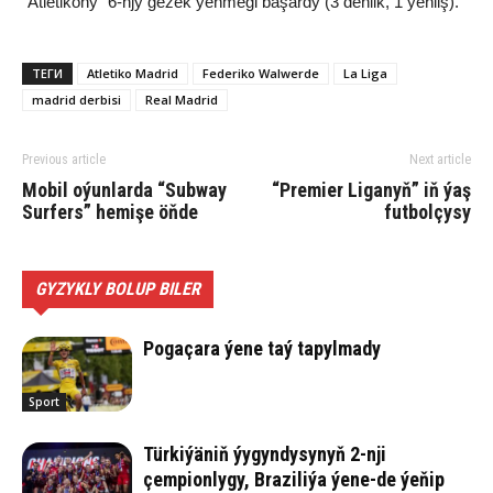
“Atletikony” 6-njy gezek ýeňmegi başardy (3 deňlik, 1 ýeňliş).
ТЕГИ
Atletiko Madrid
Federiko Walwerde
La Liga
madrid derbisi
Real Madrid
Previous article
Next article
Mobil oýunlarda “Subway
“Premier Liganyň” iň ýaş
Surfers” hemişe öňde
futbolçysy
GYZYKLY BOLUP BILER
Pogaçara ýene taý tapylmady
Sport
Türkiýäniň ýygyndysynyň 2-nji
çempionlygy, Braziliýa ýene-de ýeňip