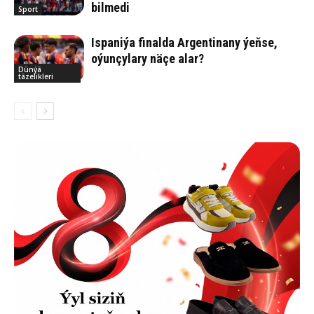
bilmedi
Sport
Ispaniýa finalda Argentinany ýeňse,
oýunçylary näçe alar?
Dünýä
täzelikleri