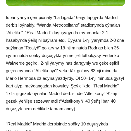
Ispaniýanyň çempionaty “La Ligada” 6-njy tapgyrda Madrid
derbisi oýnaldy. “Wanda Metropolitano” stadionynda oýnalan
“Atletiko”–“Real Madrid” duşuşygynda myhmanlar 2-1
hasabynda ýeňşini baýram etdi. Eýýäm 1-nji ýarymda 2-0 öňe
saýlanan “Realyň” gollaryny 18-nji minutda Rodrigo bilen 36-
njy minutda soňky duşuşyklaryň netijeli futbolçysy Federiko
Walwerde geçirdi. 2-nji ýarymy has dartgynly we çekeleşikli
geçen oýunda “Atletikonyň” ýeke-täk goluny 83-nji minutda
Mario Hermosa öz adyna ýazdyrdy. Ol 90+1-nji minutda gyzyl
kart alyp, meýdançadan kowuldy. Şeýlelikde, “Real Madrid”
171-nji gezek oýnalan Madrid derbisinde “Atletikony” 91-nji
gezek ýeňlişe sezewar etdi (“Atletikonyň” 40 ýeňşi bar, 40
duşuşyk hem deňlikde tamamlandy).
“Real Madrid” Madrid derbisinde soňky 10 duşuşykda