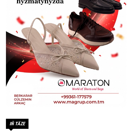
IŇ TÄZE