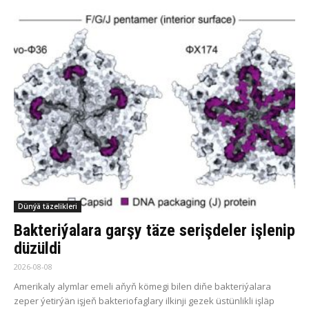
Dünýä täzelikleri
Bakteriýalara garşy täze serişdeler işlenip
düzüldi
2026-08-08
Amerikaly alymlar emeli aňyň kömegi bilen diňe bakteriýalara
zeper ýetirýän işjeň bakteriofaglary ilkinji gezek üstünlikli işläp