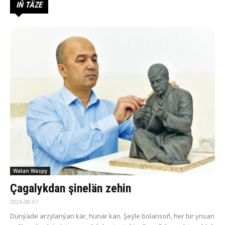
IŇ TÄZE
Watan Waspy
Çagalykdan şinelän zehin
2026-08-07
Dün­ýä­de ar­zy­la­n­ýan kär, hü­när kän. Şeý­le bo­lan­soň, her bir yn­san