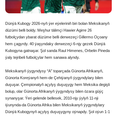
Dünýä Kubogy 2026-nyň ýer eýeleriniň biri bolan Meksikanyň
düzümi belli boldy. Meşhur tälimçi Hawier Agirre 26
futbolçydan ybarat düzüme belli derwezeçi Gillermo Oçoany
hem çagyrdy. 40 ýaşyndaky derwezeçi 6-njy gezek Dünýä
Kubogyna gatnaşar. Şol sanda Raul Himenes, Orbelin Pineda
ýaly tejribeli futbolçylar hem sanawa alyndy.
Meksikanyň ýygyndysy “A” toparçada Günorta Afrikanyň,
Günorta Koreýanyň hem-de Çehiýanyň ýygyndylary bilen
duşuşar. Çempionatyň açylyş duşuşygy hem Meksika degişli
bolup, olar Günorta Afrikanyň ýygyndysy bilen özara güýç
synanyşar. Ýeri gelende bellesek, 2010-njy ýylyň 11-nji
iýunynda-da Günorta Afrika bilen Meksikanyň ýygyndylary
Dünýä Kubogynyň açylyş duşuşygyny oýnapdy. Şol oýun 1-1