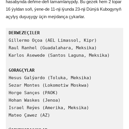
hasabynda deňme-deň tamamlanypdy. Bu gezek hem 2 topar
16 ýyldan soň, ýene-de 11-nji iýunda 23-nji Dünýä Kubogynyň
açylyş duşuşygy üçin meýdança çykarlar.
DERWEZEÇILER
Gillermo Oçoa (AEL Limassol, Kipr)

Raul Ranhel (Guadalahara, Meksika)

Karlos Asewede (Santos Laguna, Meksika)

GORAGÇYLAR
Hesus Galýardo (Toluka, Meksika)

Sezar Montes (Lokomotiw Moskwa)

Horge Sançes (PAOK)

Hohan Waskes (Jenoa)

Israel Reýes (Amerika, Meksika)

Mateo Çawez (AZ)
