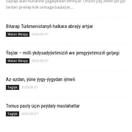
saý­lap alan hü­nä­ri­ne ça­ga­lyk­dan im­rin­ýär. On­soň ýaş ze­hin şol ýyl­
lar­dan şi­ne­läp kök ur­ma­ga baş­la­ýar,...
Bitarap Türkmenistanyň halkara abraýy artýar
2026-08-07
Watan Waspy
Ýaşlar – milli ykdysadyýetimiziň we jemgyýetimiziň geljegi
2026-08-07
Watan Waspy
Az-azdan, ýöne ýygy-ýygydan iýmeli
2026-08-07
Saglyk
Tomus pasly üçin peýdaly maslahatlar
2026-08-07
Saglyk