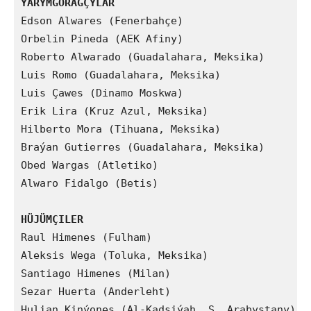
ÝARYMGORAGÇYLAR
Edson Alwares (Fenerbahçe)

Orbelin Pineda (AEK Afiny)

Roberto Alwarado (Guadalahara, Meksika)

Luis Romo (Guadalahara, Meksika)

Luis Çawes (Dinamo Moskwa)

Erik Lira (Kruz Azul, Meksika)

Hilberto Mora (Tihuana, Meksika)

Braýan Gutierres (Guadalahara, Meksika)

Obed Wargas (Atletiko)

Alwaro Fidalgo (Betis)

HÜJÜMÇILER
Raul Himenes (Fulham)

Aleksis Wega (Toluka, Meksika)

Santiago Himenes (Milan)

Sezar Huerta (Anderleht)

Hulian Kinýones (Al-Kadsiýah, S. Arabystany)
