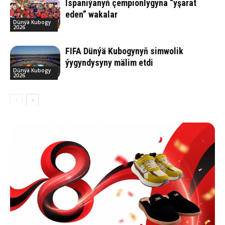
Ispaniýanyň çempionlygyna “yşarat
eden” wakalar
Dünýä Kubogy
2026
FIFA Dünýä Kubogynyň simwolik
ýygyndysyny mälim etdi
Dünýä Kubogy
2026