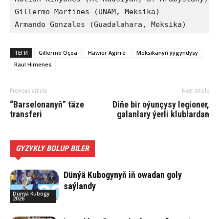
Gillermo Martines (UNAM, Meksika)

Armando Gonzales (Guadalahara, Meksika)
ТЕГИ
Gillermo Oçoa
Hawier Agirre
Meksikanyň ýygyndysy
Raul Himenes
Previous article
Next article
“Barselonanyň” täze
Diňe bir oýunçysy legioner,
transferi
galanlary ýerli klublardan
GYZYKLY BOLUP BILER
Dünýä Kubogynyň iň owadan goly
saýlandy
Dünýä Kubogy
2026