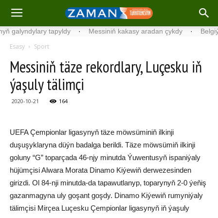
yndylary tapyldy
·
Messiniň kakasy aradan çykdy
·
Belgiýada ko
Esasy
Sport
Messiniň täze rekordlary, Luçesku iň
ýaşuly tälimçi
2020-10-21
164
UEFA Çempionlar ligasynyň täze möwsüminiň ilkinji
duşuşyklaryna düýn badalga berildi. Täze möwsümiň ilkinji
goluny “G” toparçada 46-njy minutda Ýuwentusyň ispaniýaly
hüjümçisi Alwara Morata Dinamo Kiýewiň derwezesinden
girizdi. Ol 84-nji minutda-da tapawutlanyp, toparynyň 2-0 ýeňiş
gazanmagyna uly goşant goşdy. Dinamo Kiýewiň rumyniýaly
tälimçisi Mirçea Luçesku Çempionlar ligasynyň iň ýaşuly