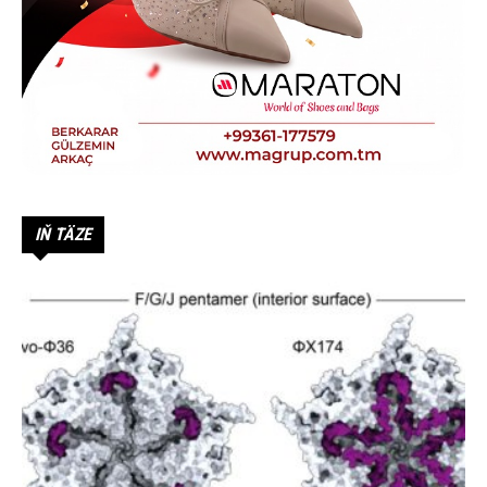
IŇ TÄZE