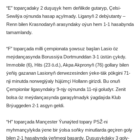
“E” toparçadaky 2 duşuşyk hem deňlikde gutaryp, Çelsi-
Sewilýa oýnunda hasap açylmady. Liganyň 2 debýutanty –
Renn bilen Krasnodaryň arasyndaky oýun hem 1-1 hasabynda
tamamlandy.
“F” toparçada milli çempionata şowsuz başlan Lasio öz
meýdançasynda Borussiýa Dortmunddan 3-1 üstün çykdy.
Immobile (6), Hits (23 ö.d.), Akpa Akpronyň (76) gollary bilen
ýeňiş gazanan Lasionyň derwezesinden ýeke-täk pökgini 71-
nji minutda norwegiýaly hüjümçi Hollann girizdi. Bu onuň
Çempionlar ligasyndaky 9-njy oýnunda 11-nji goludyr. Zenit
bolsa öz meýdançasynda garaşylmadyk ýagdaýda Klub
Brýuggeden 2-1 asgyn geldi.
“H” toparçada Mançester Ýunaýted topary PSŽ-ni
myhmançylykda ýene bir ýolsa soňky minutlarda geçiren goly
bilen 2-1 hasabynda ýeňmegi başardy. Duşuşykdaky 3 goly-