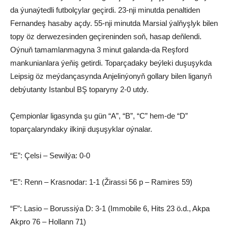
da ýunaýtedli futbolçylar geçirdi. 23-nji minutda penaltiden
Fernandeş hasaby açdy. 55-nji minutda Marsial ýalňyşlyk bilen
topy öz derwezesinden geçireninden soň, hasap deňlendi.
Oýnuň tamamlanmagyna 3 minut galanda-da Reşford
mankunianlara ýeňiş getirdi. Toparçadaky beýleki duşuşykda
Leipsig öz meýdançasynda Anjelinýonyň gollary bilen liganyň
debýutanty Istanbul BŞ toparyny 2-0 utdy.
Çempionlar ligasynda şu gün “A”, “B”, “C” hem-de “D”
toparçalaryndaky ilkinji duşuşyklar oýnalar.
“E”: Çelsi – Sewilýa: 0-0
“E”: Renn – Krasnodar: 1-1 (Žirassi 56 p – Ramires 59)
“F”: Lasio – Borussiýa D: 3-1 (Immobile 6, Hits 23 ö.d., Akpa
Akpro 76 – Hollann 71)