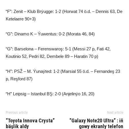
“F”: Zenit – Klub Brýugge: 1-2 (Horwat 74 ö.d. – Dennis 63, De
Ketelaere 90+3)
“G”: Dinamo K – Ýuwentus: 0-2 (Morata 46, 84)
“G”: Barselona – Ferenswaroş: 5-1 (Messi 27 p, Fati 42,
Koutinio 52, Pedri 82, Dembele 89 – Haratin 70 p)
“H”: PSŽ – M. Ýunaýted: 1-2 (Marsial 55 ö.d. – Fernandeş 23
p, Reşford 87)
“H” Leipsig – Istanbul BŞ: 2-0 (Anjelinýo 16, 20)
Previous article
Next article
“Toyota Innova Crysta”
“Galaxy Note20 Ultra” : iň
bäşlik aldy
gowy ekranly telefon