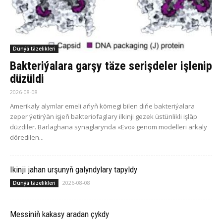
Dünýä täzelikleri
Bakteriýalara garşy täze serişdeler işlenip
düzüldi
2026-08-08
Amerikaly alymlar emeli aňyň kömegi bilen diňe bakteriýalara
zeper ýetirýän işjeň bakteriofaglary ilkinji gezek üstünlikli işläp
düzdiler. Barlaghana synaglarynda «Evo» genom modelleri arkaly
döredilen...
Ikinji jahan urşunyň galyndylary tapyldy
2026-08-08
Dünýä täzelikleri
Messiniň kakasy aradan çykdy