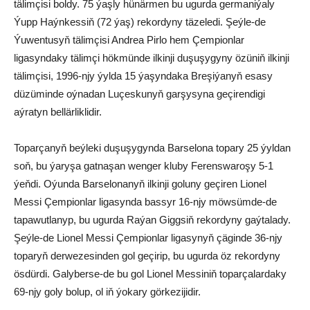
tälimçisi boldy. 75 ýaşly hünärmen bu ugurda germaniýaly
Ýupp Haýnkessiň (72 ýaş) rekordyny täzeledi. Şeýle-de
Ýuwentusyň tälimçisi Andrea Pirlo hem Çempionlar
ligasyndaky tälimçi hökmünde ilkinji duşuşygyny özüniň ilkinji
tälimçisi, 1996-njy ýylda 15 ýaşyndaka Breşiýanyň esasy
düzüminde oýnadan Luçeskunyň garşysyna geçirendigi
aýratyn bellärliklidir.
Toparçanyň beýleki duşuşygynda Barselona topary 25 ýyldan
soň, bu ýaryşa gatnaşan wenger kluby Ferenswaroşy 5-1
ýeňdi. Oýunda Barselonanyň ilkinji goluny geçiren Lionel
Messi Çempionlar ligasynda bassyr 16-njy möwsümde-de
tapawutlanyp, bu ugurda Raýan Giggsiň rekordyny gaýtalady.
Şeýle-de Lionel Messi Çempionlar ligasynyň çäginde 36-njy
toparyň derwezesinden gol geçirip, bu ugurda öz rekordyny
ösdürdi. Galyberse-de bu gol Lionel Messiniň toparçalardaky
69-njy goly bolup, ol iň ýokary görkezijidir.