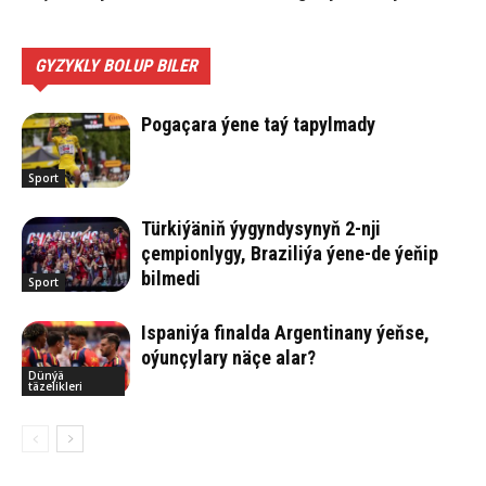
GYZYKLY BOLUP BILER
Pogaçara ýene taý tapylmady
Sport
Türkiýäniň ýygyndysynyň 2-nji
çempionlygy, Braziliýa ýene-de ýeňip
bilmedi
Sport
Ispaniýa finalda Argentinany ýeňse,
oýunçylary näçe alar?
Dünýä
täzelikleri