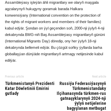
Assambleýasy işleýän ähli migrantlary we olaryň maşgala
agzalarynyň hukugyny goramak barada Halkara
konwensiýany (International convention on the protection of
the rights of migrant workers and members of their families)
kabul edýär. Şondan on ýyl geçenden soň, 2000-nji ýylyň 4-nji
dekabrynda BMG-niň Baş Assambleýasy migrantlaryň gününi
(International Migrants Day) döredip, ony her ýylyň 18-nji
dekabrynda bellemeli edýär. Bu çözgüt soňky ýyllarda barha
globallaşýan dünýäde migrantlaryň artmagy netijesinde kabul
edilýär.
Previous article
Next article
Türkmenistanyň Prezidenti
Russiýa Federasiýasynyň
Katar Döwletiniň Emirini
Türkmenistandaky
gutlady
Ilçihanasynda türkmen-rus
gatnaşyklarynyň 2024-nji
ýylyň netijelerine
bagyşlanan metbugat