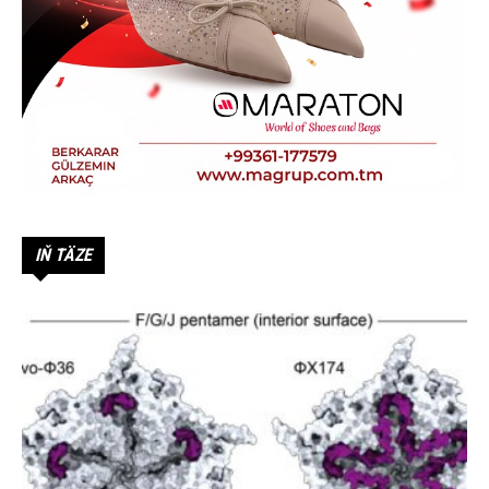
IŇ TÄZE