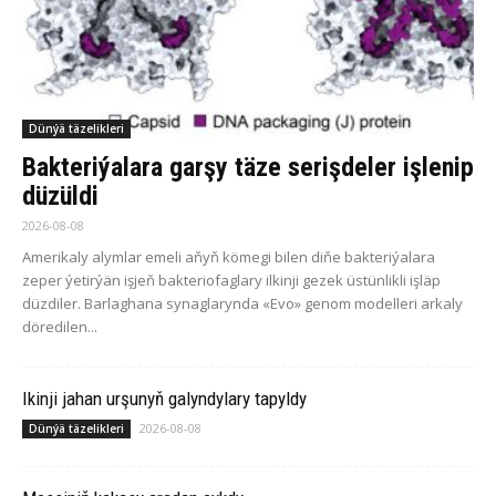
Dünýä täzelikleri
Bakteriýalara garşy täze serişdeler işlenip
düzüldi
2026-08-08
Amerikaly alymlar emeli aňyň kömegi bilen diňe bakteriýalara
zeper ýetirýän işjeň bakteriofaglary ilkinji gezek üstünlikli işläp
düzdiler. Barlaghana synaglarynda «Evo» genom modelleri arkaly
döredilen...
Ikinji jahan urşunyň galyndylary tapyldy
2026-08-08
Dünýä täzelikleri