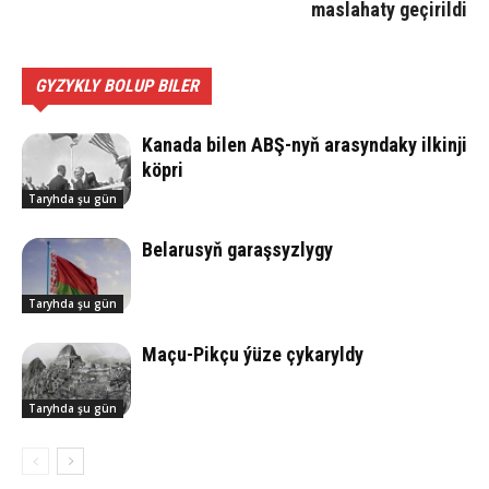
maslahaty geçirildi
GYZYKLY BOLUP BILER
Ka­na­da bilen ABŞ-nyň arasyndaky ilkinji
köp­ri
Taryhda şu gün
Belarusyň garaşsyzlygy
Taryhda şu gün
Ma­çu-Pik­çu ýü­ze çy­ka­ryl­dy
Taryhda şu gün