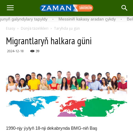
 galyndylary tapyldy
·
Messiniň kakasy aradan çykdy
·
Belgiýada
Esasy
Dünýä täzelikleri
Taryhda şu gün
Migrantlaryň halkara güni
2024-12-18
39
1990-njy ýylyň 18-nji dekabrynda BMG-niň Baş