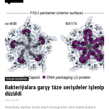
Dünýä täzelikleri
Bakteriýalara garşy täze serişdeler işlenip
düzüldi
2026-08-08
Amerikaly alymlar emeli aňyň kömegi bilen diňe bakteriýalara