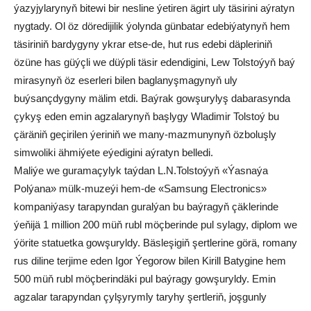
ýazyjylarynyň bitewi bir nesline ýetiren ägirt uly täsirini aýratyn
nygtady. Ol öz döredijilik ýolynda günbatar edebiýatynyň hem
täsiriniň bardygyny ykrar etse-de, hut rus edebi däpleriniň
özüne has güýçli we düýpli täsir edendigini, Lew Tolstoýyň baý
mirasynyň öz eserleri bilen baglanyşmagynyň uly
buýsançdygyny mälim etdi. Baýrak gowşurylyş dabarasynda
çykyş eden emin agzalarynyň başlygy Wladimir Tolstoý bu
çäräniň geçirilen ýeriniň we many-mazmunynyň özboluşly
simwoliki ähmiýete eýedigini aýratyn belledi.
Maliýe we guramaçylyk taýdan L.N.Tolstoýyň «Ýasnaýa
Polýana» mülk-muzeýi hem-de «Samsung Electronics»
kompaniýasy tarapyndan guralýan bu baýragyň çäklerinde
ýeňijä 1 million 200 müň rubl möçberinde pul sylagy, diplom we
ýörite statuetka gowşuryldy. Bäsleşigiň şertlerine görä, romany
rus diline terjime eden Igor Ýegorow bilen Kirill Batygine hem
500 müň rubl möçberindäki pul baýragy gowşuryldy. Emin
agzalar tarapyndan çylşyrymly taryhy şertleriň, joşgunly