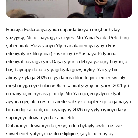
Russiýa Federasiýasynda saparda bolýan meşhur hytaý
ýazyjysy, Nobel baýragynyň eýesi Mo Ýana Sankt-Peterburg
şäherindäki Russiýanyň Ylymlar akademiýasynyň Rus
edebiýaty institutynda (Puşkin öýi) «Ýasnaýa Polýana»
edebiýat baýragynyň «Daşary ýurt edebiýaty» ugry boýunça
baş baýragy dabaraly ýagdaýda gowşuryldy. Ýazyjy bu
abraýly sylaga 2025-nji ýylda rus diline terjime edilen we uly
meşhurlyga eýe bolan «Ölüm sandal ysyny berýär» (2001 ý.)
romany üçin mynasyp boldy. Mo Ýan geçen ýylyň oktýabr
aýynda geçirilen resmi çärede şahsy sebäplere görä gatnaşyp
bilmändigi sebäpli, öz baýragyny 2026-njy ýylyň iýunyndaky
saparynyň dowamynda kabul etdi.
Dabaranyň dowamynda çykyş eden hytaýly awtor rus we
sowet edebiýatynyň öz döredijiligine, şeýle hem hytaý