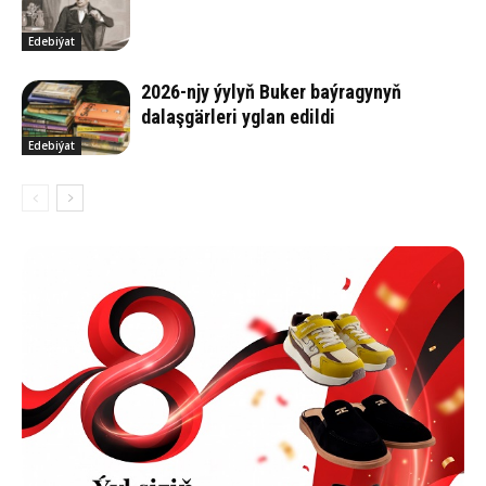
Edebiýat
2026-njy ýylyň Buker baýragynyň
dalaşgärleri yglan edildi
Edebiýat