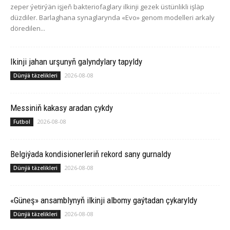
zeper ýetirýän işjeň bakteriofaglary ilkinji gezek üstünlikli işläp
düzdiler. Barlaghana synaglarynda «Evo» genom modelleri arkaly
döredilen...
Ikinji jahan urşunyň galyndylary tapyldy
2026-08-08
Dünýä täzelikleri
Messiniň kakasy aradan çykdy
2026-08-08
Futbol
Belgiýada kondisionerleriň rekord sany gurnaldy
2026-08-08
Dünýä täzelikleri
«Güneş» ansamblynyň ilkinji albomy gaýtadan çykaryldy
2026-08-08
Dünýä täzelikleri