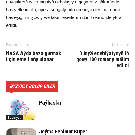
duýgularyň we sungatyň özboluşly utgaşmasy hökmünde
häsiýetlendirilip, opera sungaty bilen deňeşdirilen bu roman
bäsleşigiň iň şowly we täsirli eserleriniň biri hökmünde ykrar
edildi.
Previous article
Next article
NASA Aýda baza gurmak
Dünýä edebiýatynyň iň
üçin emeli aňy ulanar
gowy 100 romany mälim
edildi
GYZYKLY BOLUP BILER
Paýhaslar
Edebiýat
Jeýms Fenimor Kuper