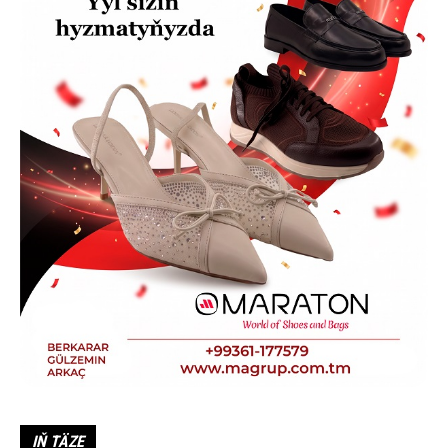
IŇ TÄZE