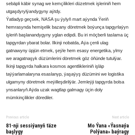
sebäpli käbir synag we kemçilikleri düzetmek işleriniň hem
utgaşdyrylýandygyny aýtdy.
Ýatladyp geçsek, NASA şu ýylyň mart aýynda Ýeriň
hemrasynda hemişelik bazany döretmek boýunça tapgyrlaýyn
işleriň başlanandygyny yglan edipdi. Bu iri möçberli taslama üç
tapgyrdan ybarat bolar. Ilkinji nobatda, Aýa çenli ulag
gatnawyny üpjün etmek, şeýle hem esasy energetika, ylmy
we aragatnaşyk düzümlerini döretmek göz öňünde tutulýar.
Ikinji tapgyrda halkara kosmos agentlikleriniň işläp
taýýarlamalaryna esaslanyp, ýaşaýyş düzümini we logistika
ulgamyny döretmek meýilleşdirilýär. Jemleýji tapgyrda bolsa
ynsanlaryň Aýda uzak wagtlap galmagy üçin doly
mümkinçilikler dörediler.
Previous article
Next article
81-nji sessiýanyň täze
Mo Ýana «Ýasnaýa
başlygy
Polýana» baýragy