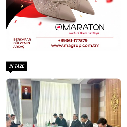
IŇ TÄZE