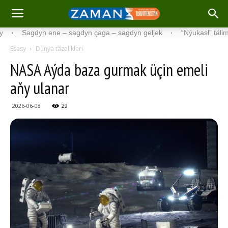
Sagdyn ene – sagdyn çaga – sagdyn geljek
·
“Nýukasl” tälimçisini t
Esasy
Dünýä täzelikleri
NASA Aýda baza gurmak üçin emeli
aňy ulanar
2026-06-08
29