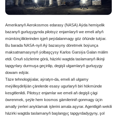
Amerikanyň Aerokosmos edarasy (NASA) Aýda hemişelik
bazanyň gurluşygynda pilotsyz enjamlaryň we emeli aňyň
mümkinçiliklerinden işjeň peýdalanmagy göz öňünde tutýar.
Bu barada NASA-nyň Aý bazasyny döretmek boýunça
maksatnamasynyň ýolbaşçysy Karlos Garsiýa Galan mälim
etdi. Onuň sözlerine görä, häzirki wagtda taslamanyň ilkinji
tapgyrlary durmuşa geçirilip, degişli ulgamlaryň gurluşygy
dowam edýär.
Täze tehnologiýalar, aýratyn-da, emeli aň ulgamy
meýilleşdirilýän çärelerde esasy ugurlaryň biri hökmünde
kesgitlenildi. Pilotsyz enjamlar we emeli aň degişli çägi
öwrenmek, şeýle hem kosmos gämileriniň gonmagy üçin
amatly ýerleri anyklamak işlerini amala aşyrar. Agentligiň wekili
häzirki wagtda taslamanyň başlangyç tapgyrdadygyny, şol