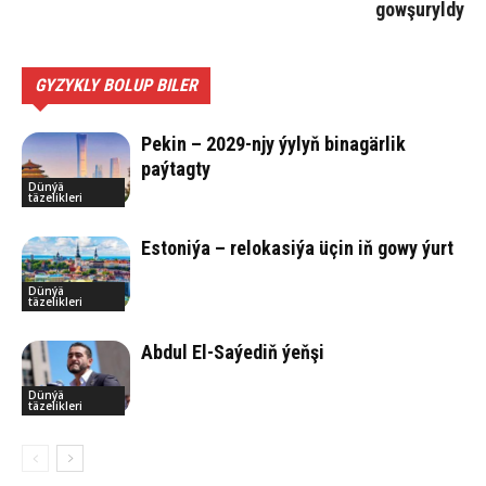
gowşuryldy
GYZYKLY BOLUP BILER
Pekin – 2029-njy ýylyň binagärlik
paýtagty
Dünýä
täzelikleri
Estoniýa – relokasiýa üçin iň gowy ýurt
Dünýä
täzelikleri
Abdul El-Saýediň ýeňşi
Dünýä
täzelikleri