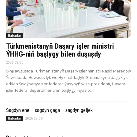
Habarlar
Türkmenistanyň Daşary işler ministri
ÝHHG-niň başlygy bilen duşuşdy
2026-08-06
5-nji awgustda Türkmenistanyň Daşary işler ministri Raşid Meredow
Ýewropada Howpsuzlyk we Hyzmatdaşlyk Guramasyna başlyklyk
edýän Şweýsariýa Konfederasiýasynyň wise-prezidenti, Daşary
işler federal departamentiniň başlygy Inýasio...
Sagdyn ene – sagdyn çaga – sagdyn geljek
2026-08-06
Habarlar