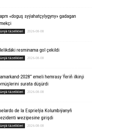
rapm «doguş syýahatçylygyny» gadagan
tmekçi
2026-08-08
ünýä täzelikleri
lelikdäki resminama gol çekildi
2026-08-08
ünýä täzelikleri
amarkand-2028” emeli hemrasy Ýeriň ilkinji
rnüşlerini surata düşürdi
2026-08-08
ünýä täzelikleri
elardo de la Esprielýa Kolumbiýanyň
ezidenti wezipesine girişdi
2026-08-08
ünýä täzelikleri