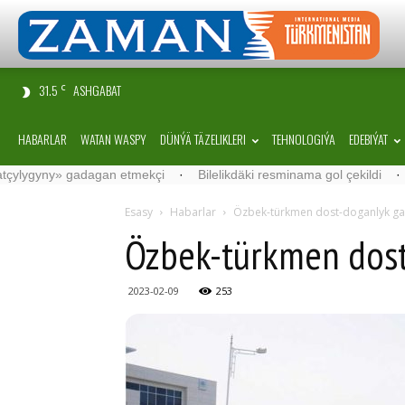
31.5
ASHGABAT
C
HABARLAR
WATAN WASPY
DÜNÝÄ TÄZELIKLERI
TEHNOLOGIÝA
EDEBIÝAT
gadagan etmekçi
·
Bilelikdäki resminama gol çekildi
·
“Samarkand
Esasy
Habarlar
Özbek-türkmen dost-doganlyk g
Özbek-türkmen dos
2023-02-09
253