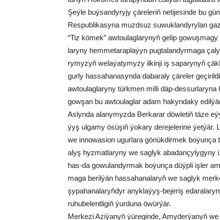
Şeý­le buý­san­dy­ry­jy çä­re­le­riň ne­ti­je­sin­de bu g
Res­pub­li­ka­sy­na muzd­suz su­wuk­lan­dy­ry­lan ga­zy
“Tiz kö­mek” aw­tou­lag­la­ry­nyň ge­lip go­wuş­ma­gy t
la­ry­ny hem­me­ta­rap­la­ýyn pug­ta­lan­dyr­ma­ga ça­l
ry­my­zyň we­la­ýa­ty­my­zy il­kin­ji iş sa­pa­ry­nyň çäk
gur­ly has­sa­ha­na­syn­da da­ba­ra­ly çä­re­ler ge­çi­r
aw­tou­lag­la­ry­ny türk­men mil­li däp-des­sur­la­ry­na
gow­şan bu aw­tou­lag­lar adam ha­kyn­da­ky edil­ýän
As­lyn­da ala­ny­myz­da Ber­ka­rar döw­le­tiň tä­ze e
ýyş ul­ga­my ösü­şiň ýo­ka­ry de­re­je­le­ri­ne ýet­ýär. Lu
we in­no­wa­si­on ugur­la­ra gö­nük­dir­mek bo­ýun­ça tu­tu
alyş hyz­mat­la­ry­ny we sag­lyk aba­dan­çy­ly­gy­ny üp
has-da go­wu­lan­dyr­mak bo­ýun­ça düýp­li iş­ler ama­l
ma­ga be­ril­ýän has­sa­ha­na­la­ryň we sag­lyk mer­kez
şy­pa­ha­na­la­ryň­dyr anyk­la­ýyş-be­je­riş eda­ra­la­r
ru­hu­be­lent­li­giň ýur­du­na öwür­ýär.
Mer­ke­zi Azi­ýa­nyň ýü­re­gin­de, Amy­der­ýa­nyň we 