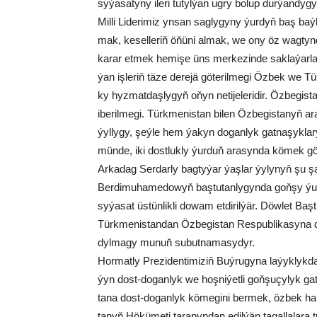
sy­ýa­sa­ty­ny ile­ri tu­tyl­ýan ug­ry bo­lup dur­ýan­dy
Mil­li Li­de­ri­miz yn­san sag­ly­gy­ny ýur­dyň baş ba
mak, ke­sel­le­riň öňü­ni al­mak, we ony öz wag­tyn­d
ka­rar et­mek he­mi­şe üns mer­ke­zin­de sak­la­ýar­l
ýan iş­le­riň tä­ze de­re­jä gö­te­ril­me­gi Öz­bek we 
ky hyz­mat­daş­ly­gyň oňyn ne­ti­je­le­ri­dir. Öz­be­gis­
ibe­ril­me­gi. Türk­me­nis­tan bi­len Öz­be­gis­ta­nyň a
ýyl­ly­gy, şeý­le hem ýa­kyn do­gan­lyk gat­na­şyk­la
mün­de, iki dost­luk­ly ýur­duň ara­syn­da kö­mek gör­n
Ar­ka­dag Ser­dar­ly bag­ty­ýar ýaş­lar ýy­ly­nyň şu şat
Berdimuhamedowyň baş­tu­tan­ly­gyn­da goň­şy ýurt­l
sy­ýa­sat üs­tün­lik­li do­wam et­di­ril­ýär. Döw­let Ba
Türk­me­nis­tan­dan Öz­be­gis­tan Res­pub­li­ka­sy­na
dyl­ma­gy mu­nuň su­but­na­ma­sy­dyr.
Hor­mat­ly Pre­zi­den­ti­mi­ziň Buý­ru­gy­na la­ýyk­lyk­
ýyn dost-do­gan­lyk we hoş­ni­ýet­li goň­şu­çy­lyk ga
ta­na dost-do­gan­lyk kö­me­gi­ni ber­mek, öz­bek ha
ta­nyň Hö­kü­me­ti ta­ra­pyn­dan edil­ýän ta­gal­la­la­r