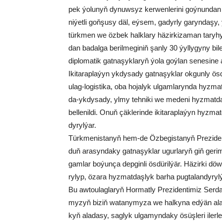
pek ýo­lu­nyň dy­nuw­syz ker­wen­le­ri­ni goý­nun­dan
ni­ýet­li goň­şu­sy däl, eý­sem, ga­dyr­ly ga­ryn­da­şy
türk­men we öz­bek halk­la­ry hä­zir­ki­za­man ta­ry­hy
dan ba­dal­ga be­ril­me­gi­niň şan­ly 30 ýyl­ly­gy­ny bi­l
dip­lo­ma­tik gat­na­şyk­la­ryň ýo­la goý­lan se­ne­si­ne a
Iki­ta­rap­la­ýyn yk­dy­sa­dy gat­na­şyk­lar ok­gun­ly ös­
ulag-lo­gis­ti­ka, oba ho­ja­lyk ul­gam­la­ryn­da hyz­mat­
da-yk­dy­sa­dy, yl­my teh­ni­ki we me­de­ni hyz­mat­daş­
bel­le­nil­di. Onuň çäk­le­rin­de iki­ta­rap­la­ýyn hyz­mat­
dy­ryl­ýar.
Türk­me­nis­ta­nyň hem-de Öz­be­gis­ta­nyň Pre­zi­dent­le
duň ara­syn­da­ky gat­na­şyk­lar ugur­la­ryň giň ge­ri­
gam­lar bo­ýun­ça dep­gin­li ös­dü­ril­ýär. Hä­zir­ki dö
ry­lyp, öza­ra hyz­mat­daş­lyk bar­ha pug­ta­lan­dy­ryl­
Bu aw­tou­lag­la­ryň Hor­mat­ly Pre­zi­den­ti­miz Se
my­zyň bi­ziň wa­ta­ny­my­za we hal­ky­na ed­ýän ala­
kyň ala­da­sy, sag­lyk ul­ga­myn­da­ky ösüş­le­ri iler­