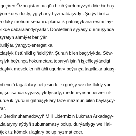
 ge­çi­ren Öz­be­gis­tan bu gün bi­ziň ýur­du­my­zyň di­ňe bir hoş­
, ýü­rek­deş dos­ty, yg­ty­bar­ly hyz­mat­da­şy­dyr. Şu ýyl bol­sa
n­da­ky mö­hüm se­nä­ni dip­lo­ma­tik gat­na­şyk­la­ra res­mi taý­
e­lik­de da­ba­ra­lan­dyr­ýar­lar. Döw­let­le­riň sy­ýa­sy dur­mu­şyn­da
ý­ra­tyn äh­mi­ýet be­ril­ýär.
dü­ril­ýär, ýan­gyç-ener­ge­ti­ka,
daş­lyk üs­tün­lik­li gi­ňel­dil­ýär. Şu­nuň bi­len bag­ly­lyk­da, Söw­
lyk bo­ýun­ça hö­kü­me­ta­ra to­pa­ryň işi­niň iş­jeň­leş­ýän­di­gi
daş­lyk me­se­le­le­ri­niň äh­li ugur­la­ry bo­ýun­ça ta­gal­la­lar ut­gaş­
­ri­niň ta­gal­la­la­ry ne­ti­je­sin­de iki goň­şy we dost­luk­ly ýur­
mi, şol san­da sy­ýa­sy, yk­dy­sa­dy, me­de­ni-yn­san­per­wer ul­
­wür­de iki ýur­duň gat­na­şyk­la­ry tä­ze maz­mun bi­len baý­laş­dy­
ýar.
r­dar Berdimuhamedowyň Mil­li Li­der­mi­ziň Luk­man Ar­ka­da­gy­
da­la­ry­ny aý­dyň su­but­na­ma­sy bo­lup, dur­ýan­ly­gy we Hal­
let­jek tiz kö­mek ulag­la­ry bo­lup hyz­mat eder.