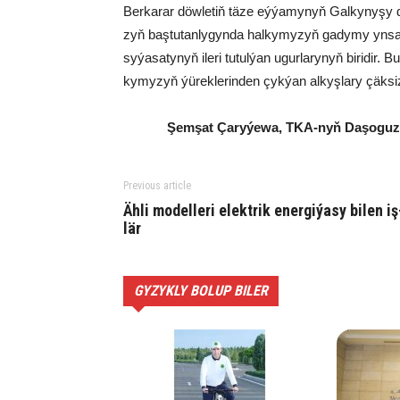
Ber­ka­rar döw­le­tiň tä­ze eý­ýa­my­nyň Gal­ky­ny­şy dö
zyň baş­tu­tan­ly­gyn­da hal­ky­my­zyň ga­dy­my yn­san­
sy­ýa­sa­ty­nyň ile­ri tu­tul­ýan ugur­la­ry­nyň bi­ri­dir.
ky­my­zyň ýü­rek­le­rin­den çyk­ýan al­kyş­la­ry çäk­siz
Şem­şat Ça­ry­ýe­wa, TKA-nyň Da­şo­guz we­
Previous article
Äh­li mo­del­le­ri elekt­rik ener­gi­ýa­sy bi­len iş
lär
GYZYKLY BOLUP BILER