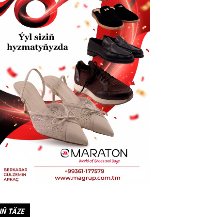
IŇ TÄZE