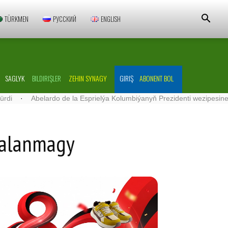
TÜRKMEN
РУССКИЙ
ENGLISH
SAGLYK
BILDIRIŞLER
ZEHIN SYNAGY
GIRIŞ
ABONENT BOL
elardo de la Esprielýa Kolumbiýanyň Prezidenti wezipesine girişdi
·
ralanmagy