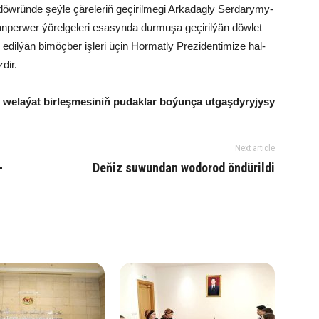
w­rün­de şeý­le çä­re­le­riň ge­çi­ril­me­gi Ar­ka­dag­ly Ser­da­ry­my­
per­wer ýö­rel­ge­le­ri esa­syn­da dur­mu­şa ge­çi­ril­ýän döw­let
 Bu edil­ýän bi­möç­ber iş­le­ri üçin Hor­mat­ly Pre­zi­den­ti­mi­ze hal­
­dir.
la­ýat bir­leş­me­si­niň pu­dak­lar bo­ýun­ça ut­gaş­dy­ry­jy­sy
Next article
­
Deňiz suwundan wodorod öndürildi