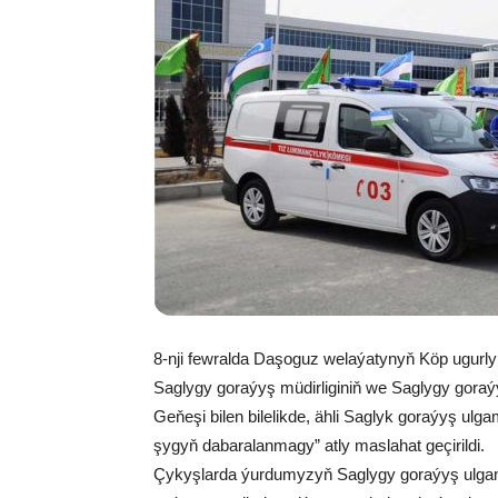
8-nji few­ral­da Da­şo­guz we­la­ýa­ty­nyň Köp ugur­ly
Sag­ly­gy go­ra­ýyş mü­dir­li­gi­niň we Sag­ly­gy go­ra­ý
Ge­ňe­şi bi­len bi­le­lik­de, äh­li Sag­lyk go­ra­ýyş ul
şy­gyň da­ba­ra­lan­ma­gy” at­ly mas­la­hat ge­çi­ril­di.
Çy­kyş­lar­da ýur­du­my­zyň Sag­ly­gy go­ra­ýyş ul­ga