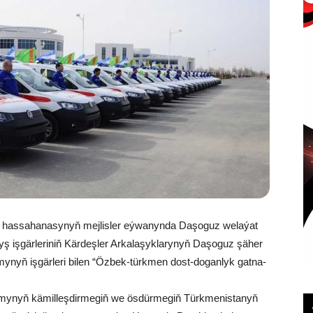
 has­sa­ha­na­sy­nyň mej­lis­ler eý­wa­nyn­da Da­şo­guz we­la­ýat
yş iş­gär­le­ri­niň Kär­deş­ler Ar­ka­la­şyk­la­ry­nyň Da­şo­guz şä­her
­ga­my­nyň iş­gär­le­ri bi­len “Öz­bek-türk­men dost-do­gan­lyk gat­na­
­my­nyň kä­mil­leş­dir­me­giň we ös­dür­me­giň Türk­me­nis­ta­nyň