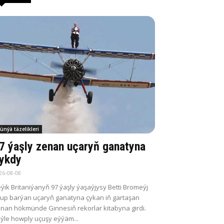
ünýä täzelikleri
7 ýaşly zenan uçaryň ganatyna
ykdy
26-08-08
ýik Britaniýanyň 97 ýaşly ýaşaýjysy Betti Bromeýj
up barýan uçaryň ganatyna çykan iň gartaşan
nan hökmünde Ginnesiň rekorlar kitabyna girdi.
ýle howply uçuşy eýýäm...