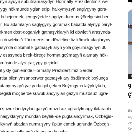
­gy­nyň aý­dyň su­but­na­ma­sy­dyr. Hor­mat­ly Pre­zi­den­ti­miz we
ý­ly­gy hök­mün­de yg­lan edip, hal­ky­my­zyň sag­ly­gy­ny go­ra­
a be­jer­mek, jem­gy­ýet­de sag­dyn dur­muş ýö­rel­ge­si­ni ber­
ar. Bu adam­la­ryň sag­ly­gy­ny go­ra­mak ba­bat­da aly­nyp ba­ryl­
Türk­men dost-do­gan­lyk gat­na­şyk­la­ryň iki döw­le­tiň ara­syn­da­
tan döw­le­ti­niň Türk­me­nis­tan döw­le­ti­ne tiz kö­mek ulag­la­ry­ny
ra­syn­da dip­lo­ma­tik gat­na­şyk­la­ryň ýo­la go­ýul­ma­gy­nyň 30
­ry esa­syn­da bi­rek-bi­re­ge hor­mat goý­ma­gyň ala­ma­ty hök­
ü­şin­de alyş-çal­şy­gy ge­çi­ril­di.
­lyk­ly gün­le­rin­de Hor­mat­ly Pre­zi­den­ti­miz Ser­dar
D
ar bi­len yn­san­per­wer gat­na­şyk­la­ry ös­dür­mek bo­ýun­ça
9
ş­tu­ta­ny­my­zyň ýa­kyn­da gol çe­ken Buý­ru­gy­na la­ýyk­lyk­da,
ç
 de­giş­li möç­ber­de su­wuk­lan­dy­ry­lan ga­zyň muzd­suz ug­ra­
20
da su­wuk­lan­dy­ry­lan ga­zyň muzd­suz ug­ra­dyl­ma­gy iki­ta­rap­la­
Be
uç
t­na­şyk­la­ry­ny mun­dan beý­läk-de pug­ta­lan­dyr­mak, Öz­be­gis­
ze
l­ky­nyň aba­dan dur­mu­şy­ny üp­jün et­mek ug­run­da Öz­be­gis­
Şe
a türk­men hal­ky­nyň uly go­şan­dy bo­lar.