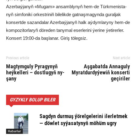
Azer­baý­ja­nyň «Mu­gam» an­samb­ly­nyň hem-de Türk­me­nis­ta­
nyň sim­fo­ni­ki or­kest­ri­niň bi­le­lik­de gat­naş­ma­gyn­da gu­ral­jak
kon­sert­de sa­zan­da­lar Azer­baý­ja­nyň halk aý­dym­la­ry­ny hem-de
kom­po­zi­tor­la­ryň dö­re­den ta­ny­mal eser­le­ri­ni ýe­ri­ne ýe­ti­rer­ler.
Kon­sert 19:00-da baş­la­nar. Gi­riş tö­leg­siz.
Previous article
Next article
Mag­tym­gu­ly Py­ra­gy­nyň
Aşgabatda Annaguly
heý­kel­le­ri – dost­lu­gyň ny­
Myratdurdyýewiň konserti
şa­ny
geçiriler
GYZYKLY BOLUP BILER
Sagdyn durmuş ýörelgelerini ilerletmek
— döwlet syýasatynyň möhüm ugry
Habarlar