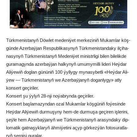
Türk­me­nis­ta­nyň Döw­let me­de­ni­ýet mer­ke­zi­niň Mu­kam­lar köş­
gün­de Azer­baý­jan Res­pub­li­ka­sy­nyň Türk­me­nis­tan­da­ky il­çi­ha­
na­sy­nyň Türk­me­nis­ta­nyň Me­de­ni­ýet mi­nistr­li­gi bi­len bi­le­lik­de
gu­ra­ma­gyn­da azer­baý­jan hal­ky­nyň umu­my­mil­li li­de­ri Heý­dar
Ali­ýe­wiň dog­lan gü­nü­niň 100 ýyl­ly­gy my­na­sy­bet­li «Heý­dar Ali­
ýew — Türk­me­nis­ta­nyň we Azer­baý­ja­nyň do­gan­ly­gy» at­ly
kon­sert ge­çi­ri­ler.
Kon­sert şu ýy­lyň 28-nji no­ýab­ryn­da ge­çi­ri­ler.
Kon­sert baş­la­ma­zyn­dan ozal Mu­kam­lar köş­gü­niň fo­ýe­sin­de
Heý­dar Ali­ýe­wiň dur­mu­şy­ny hem-de dur­mu­şa ge­çi­ren iş­le­ri­ni,
şeý­le hem Azer­baý­ja­nyň we Türk­me­nis­ta­nyň ara­syn­da­ky dip­
lo­ma­tik gat­na­şyk­la­ryň äh­mi­ýe­ti­ni açyp gör­kez­ýän fo­to­su­rat­la­
ryň ser­gi­si gu­ra­lar.