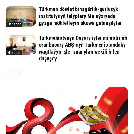
Türkmen döwlet binagärlik-gurluşyk
institutynyň talyplary Malaýziýada
gysga möhletleýin okuwa gatnaşdylar
Habarlar
Türkmenistanyň Daşary işler ministriniň
orunbasary ABŞ-nyň Türkmenistandaky
wagtlaýyn işler ynanylan wekili bilen
Habarlar
duşuşdy