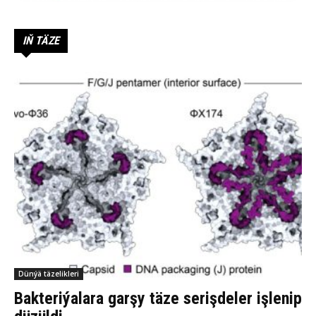
IŇ TÄZE
Dünýä täzelikleri
Bakteriýalara garşy täze serişdeler işlenip