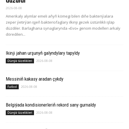
düzüldi
2026-08-08
Amerikaly alymlar emeli aňyň kömegi bilen diňe bakteriýalara
zeper ýetirýän işjeň bakteriofaglary ilkinji gezek üstünlikli işläp
düzdiler. Barlaghana synaglarynda «Evo» genom modelleri arkaly
döredilen...
Ikinji jahan urşunyň galyndylary tapyldy
2026-08-08
Dünýä täzelikleri
Messiniň kakasy aradan çykdy
2026-08-08
Futbol
Belgiýada kondisionerleriň rekord sany gurnaldy
2026-08-08
Dünýä täzelikleri