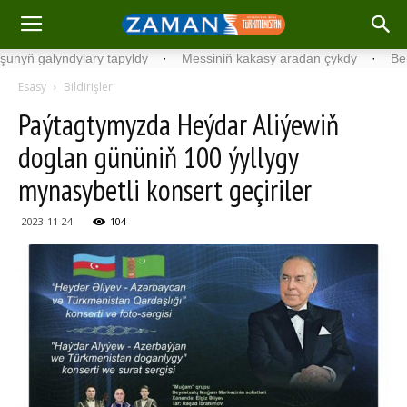
 galyndylary tapyldy
·
Messiniň kakasy aradan çykdy
·
Belgiýada
Esasy
Bildirişler
Paýtagtymyzda Heýdar Aliýewiň
doglan gününiň 100 ýyllygy
mynasybetli konsert geçiriler
2023-11-24
104