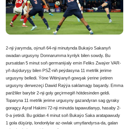
2-nji ýarymda, oýnuň 64-nji minutynda Bukaýo Sakanyň
owadan urgusyny Donnarumma kynlyk bilen sowdy. Bu
pursatdan 5 minut soň germaniýaly emin Feliks Zwaýer VAR-
yň duýduryşy bilen PSŽ-niň peýdasyna 11 metrlik jerime
urgusyny belledi. Ýöne Witinýanyň gowşak ýerine ýetiren
urgusyny derwezeçi Dawid Raýýa saklamagy başardy. Emma
parižliler barybir 2-nji goly geçirmegiň hötdesinden geldi.
Toparyna 11 metrlik jerime urgusyny gazandyran sag gyraky
goragçy Aşraf Hakimi 72-nji minutda tapawutlanyp, hasaby 2-
0-a ýetirdi. Bu goldan 4 minut soň Bukaýo Saka aratapawudy
1 gola düşürip, londonlylar az-owlak umytlandyrsa-da, galan