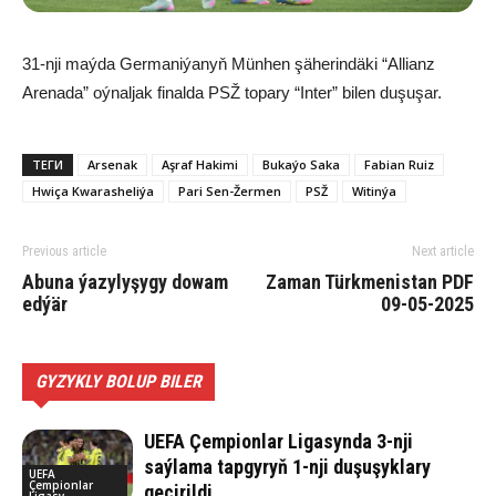
31-nji maýda Germaniýanyň Münhen şäherindäki “Allianz
Arenada” oýnaljak finalda PSŽ topary “Inter” bilen duşuşar.
ТЕГИ
Arsenak
Aşraf Hakimi
Bukaýo Saka
Fabian Ruiz
Hwiça Kwarasheliýa
Pari Sen-Žermen
PSŽ
Witinýa
Previous article
Next article
Abuna ýazylyşygy dowam
Zaman Türkmenistan PDF
edýär
09-05-2025
GYZYKLY BOLUP BILER
UEFA Çempionlar Ligasynda 3-nji
saýlama tapgyryň 1-nji duşuşyklary
UEFA
Çempionlar
geçirildi