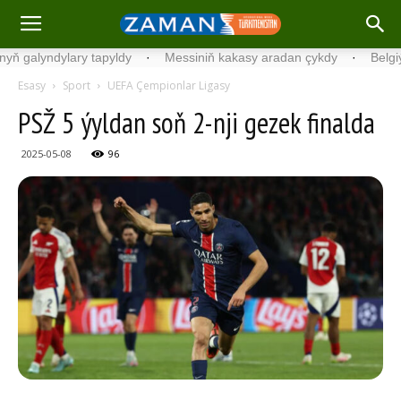
dylary tapyldy
·
Messiniň kakasy aradan çykdy
·
Belgiýada kondi
Esasy
Sport
UEFA Çempionlar Ligasy
PSŽ 5 ýyldan soň 2-nji gezek finalda
2025-05-08
96