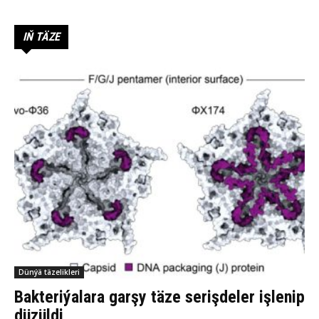
IŇ TÄZE
Dünýä täzelikleri
Bakteriýalara garşy täze serişdeler işlenip
düzüldi