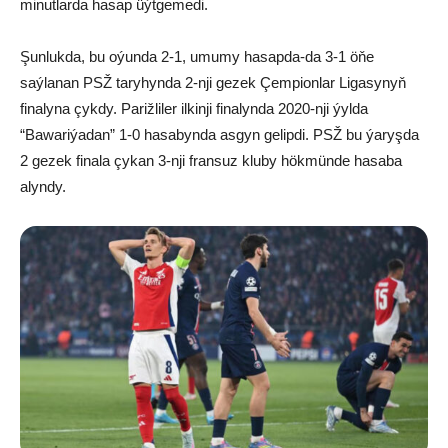
minutlarda hasap üýtgemedi.
Şunlukda, bu oýunda 2-1, umumy hasapda-da 3-1 öňe
saýlanan PSŽ taryhynda 2-nji gezek Çempionlar Ligasynyň
finalyna çykdy. Parižliler ilkinji finalynda 2020-nji ýylda
“Bawariýadan” 1-0 hasabynda asgyn gelipdi. PSŽ bu ýaryşda
2 gezek finala çykan 3-nji fransuz kluby hökmünde hasaba
alyndy.