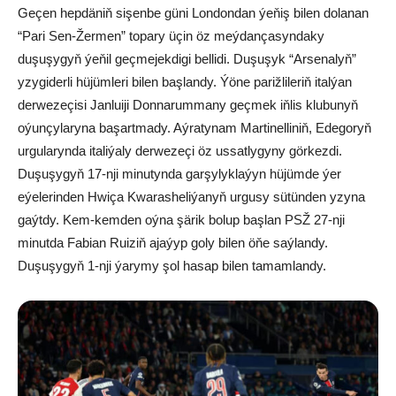
Geçen hepdäniň sişenbe güni Londondan ýeňiş bilen dolanan
“Pari Sen-Žermen” topary üçin öz meýdançasyndaky
duşuşygyň ýeňil geçmejekdigi bellidi. Duşuşyk “Arsenalyň”
yzygiderli hüjümleri bilen başlandy. Ýöne parižlileriň italýan
derwezeçisi Janluiji Donnarummany geçmek iňlis klubunyň
oýunçylaryna başartmady. Aýratynam Martinelliniň, Edegoryň
urgularynda italiýaly derwezeçi öz ussatlygyny görkezdi.
Duşuşygyň 17-nji minutynda garşylyklaýyn hüjümde ýer
eýelerinden Hwiça Kwarasheliýanyň urgusy sütünden yzyna
gaýtdy. Kem-kemden oýna şärik bolup başlan PSŽ 27-nji
minutda Fabian Ruiziň ajaýyp goly bilen öňe saýlandy.
Duşuşygyň 1-nji ýarymy şol hasap bilen tamamlandy.