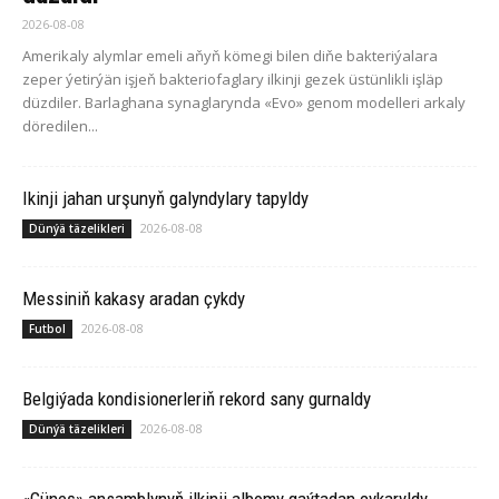
2026-08-08
Amerikaly alymlar emeli aňyň kömegi bilen diňe bakteriýalara
zeper ýetirýän işjeň bakteriofaglary ilkinji gezek üstünlikli işläp
düzdiler. Barlaghana synaglarynda «Evo» genom modelleri arkaly
döredilen...
Ikinji jahan urşunyň galyndylary tapyldy
2026-08-08
Dünýä täzelikleri
Messiniň kakasy aradan çykdy
2026-08-08
Futbol
Belgiýada kondisionerleriň rekord sany gurnaldy
2026-08-08
Dünýä täzelikleri