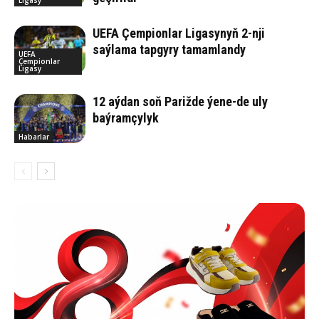
Ligasy
UEFA Çempionlar Ligasynyň 2-nji
saýlama tapgyry tamamlandy
UEFA
Çempionlar
Ligasy
12 aýdan soň Parižde ýene-de uly
baýramçylyk
Habarlar